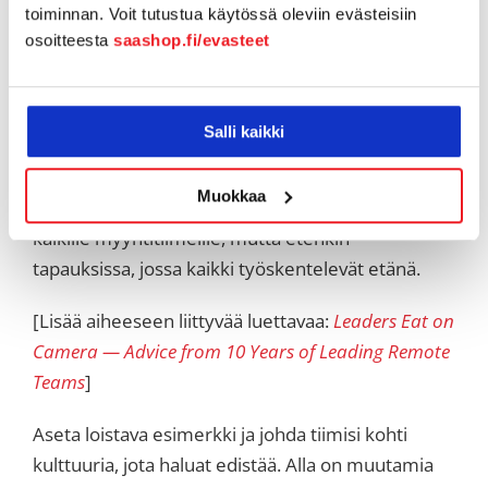
toiminnan. Voit tutustua käytössä oleviin evästeisiin
Vaali oikeanlaista kulttuuria
osoitteesta
saashop.fi/evasteet
Myyntikulttuurinne on valtavan tärkeä. Tiimisi
tulee tietää selvästi, mikä kulttuurinne on ja miten
Salli kaikki
parhaiten ilmentää sitä. Tämä alkaa sinun
esimerkistäsi muiden edellä. Läpinäkyvyys,
Muokkaa
vastuullisuus ja kommunikointi ovat keskeisiä
kaikille myyntitiimeille, mutta etenkin
tapauksissa, jossa kaikki työskentelevät etänä.
[Lisää aiheeseen liittyvää luettavaa:
Leaders Eat on
Camera — Advice from 10 Years of Leading Remote
Teams
]
Aseta loistava esimerkki ja johda tiimisi kohti
kulttuuria, jota haluat edistää. Alla on muutamia