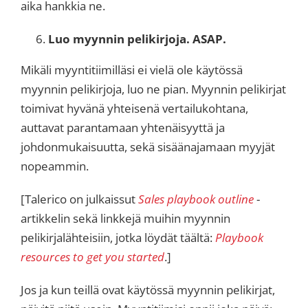
aika hankkia ne.
Luo myynnin pelikirjoja. ASAP.
Mikäli myyntitiimilläsi ei vielä ole käytössä
myynnin pelikirjoja, luo ne pian. Myynnin pelikirjat
toimivat hyvänä yhteisenä vertailukohtana,
auttavat parantamaan yhtenäisyyttä ja
johdonmukaisuutta, sekä sisäänajamaan myyjät
nopeammin.
[Talerico on julkaissut
Sales playbook outline
-
artikkelin sekä linkkejä muihin myynnin
pelikirjalähteisiin, jotka löydät täältä:
Playbook
resources to get you started
.]
Jos ja kun teillä ovat käytössä myynnin pelikirjat,