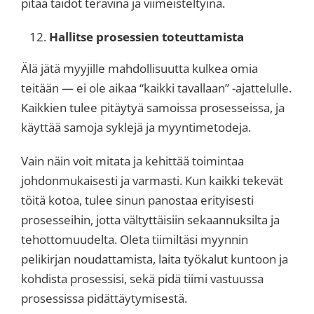
pitää taidot terävinä ja viimeisteltyinä.
Hallitse prosessien toteuttamista
Älä jätä myyjille mahdollisuutta kulkea omia
teitään — ei ole aikaa “kaikki tavallaan” -ajattelulle.
Kaikkien tulee pitäytyä samoissa prosesseissa, ja
käyttää samoja syklejä ja myyntimetodeja.
Vain näin voit mitata ja kehittää toimintaa
johdonmukaisesti ja varmasti. Kun kaikki tekevät
töitä kotoa, tulee sinun panostaa erityisesti
prosesseihin, jotta vältyttäisiin sekaannuksilta ja
tehottomuudelta. Oleta tiimiltäsi myynnin
pelikirjan noudattamista, laita työkalut kuntoon ja
kohdista prosessisi, sekä pidä tiimi vastuussa
prosessissa pidättäytymisestä.