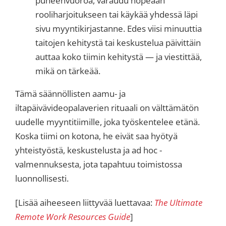
puheenvuoroa, varaudu nopeaan
rooliharjoitukseen tai käykää yhdessä läpi
sivu myyntikirjastanne. Edes viisi minuuttia
taitojen kehitystä tai keskustelua päivittäin
auttaa koko tiimin kehitystä — ja viestittää,
mikä on tärkeää.
Tämä säännöllisten aamu- ja
iltapäivävideopalaverien rituaali on välttämätön
uudelle myyntitiimille, joka työskentelee etänä.
Koska tiimi on kotona, he eivät saa hyötyä
yhteistyöstä, keskustelusta ja ad hoc -
valmennuksesta, jota tapahtuu toimistossa
luonnollisesti.
[Lisää aiheeseen liittyvää luettavaa:
The Ultimate
Remote Work Resources Guide
]