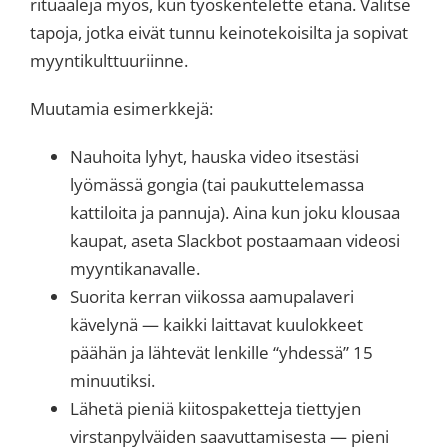
rituaaleja myös, kun työskentelette etänä. Valitse
tapoja, jotka eivät tunnu keinotekoisilta ja sopivat
myyntikulttuuriinne.
Muutamia esimerkkejä:
Nauhoita lyhyt, hauska video itsestäsi
lyömässä gongia (tai paukuttelemassa
kattiloita ja pannuja). Aina kun joku klousaa
kaupat, aseta Slackbot postaamaan videosi
myyntikanavalle.
Suorita kerran viikossa aamupalaveri
kävelynä — kaikki laittavat kuulokkeet
päähän ja lähtevät lenkille “yhdessä” 15
minuutiksi.
Lähetä pieniä kiitospaketteja tiettyjen
virstanpylväiden saavuttamisesta — pieni