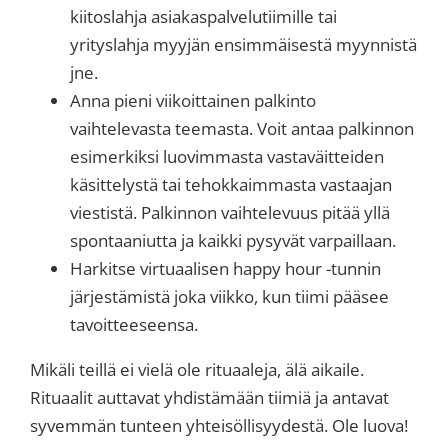
kiitoslahja asiakaspalvelutiimille tai
yrityslahja myyjän ensimmäisestä myynnistä
jne.
Anna pieni viikoittainen palkinto
vaihtelevasta teemasta. Voit antaa palkinnon
esimerkiksi luovimmasta vastaväitteiden
käsittelystä tai tehokkaimmasta vastaajan
viestistä. Palkinnon vaihtelevuus pitää yllä
spontaaniutta ja kaikki pysyvät varpaillaan.
Harkitse virtuaalisen happy hour -tunnin
järjestämistä joka viikko, kun tiimi pääsee
tavoitteeseensa.
Mikäli teillä ei vielä ole rituaaleja, älä aikaile.
Rituaalit auttavat yhdistämään tiimiä ja antavat
syvemmän tunteen yhteisöllisyydestä. Ole luova!