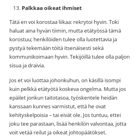
Palkkaa oikeat ihmiset
Tätä en voi korostaa liikaa: rekrytoi hyvin. Toki
haluat aina hyvän tiimin, mutta etätyössä tämä
korostuu; henkilöiden tulee olla luotettavia ja
pystyä tekemään töitä itsenäisesti sekä
kommunikoimaan hyvin. Tekijöillä tulee olla paljon
sisua ja draivia.
Jos et voi luottaa johonkuhun, on käsillä isompi
kuin pelkkä etätyötä koskeva ongelma. Mutta jos
epäilet jonkun taitotasoa, työskentele heidän
kanssaan kunnes varmistut, että he ovat
kehityskelpoisia – tai eivät ole. Jos tuntuu, ettei
joku tee parastaan, lisää henkilön valvontaa, jotta
voit vetää reilut ja oikeat johtopäätökset.