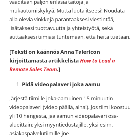
vaaditaan paljon erilasia taitoja ja
mukautumiskykyä. Mutta luota itseesi! Noudata
alla olevia vinkkejä parantaaksesi viestintää,
lisätäksesi tuottavuutta ja yhteistyötä, sekä
auttaaksesi tiimiäsi tuntemaan, että heitä tuetaan.
[Teksti on käännös Anna Talericon
kirjoittamasta artikkelista
How to Lead a
Remote Sales Team
.]
Pidä videopalaveri joka aamu
Järjestä tiimille joka-aamuinen 15 minuutin
videopalaveri (video päällä, aina!). Jos tiimi koostuu
yli 10 hengestä, jaa aamun videopalaveri osa-
alueittain: yksi myyntiedustajille, yksi esim.
asiakaspalvelutiimille jne.