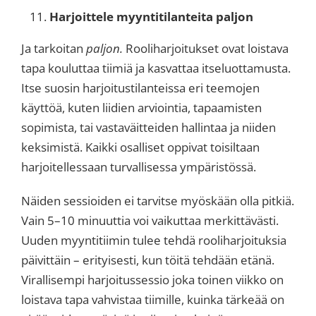
Harjoittele myyntitilanteita paljon
Ja tarkoitan
paljon.
Rooliharjoitukset ovat loistava
tapa kouluttaa tiimiä ja kasvattaa itseluottamusta.
Itse suosin harjoitustilanteissa eri teemojen
käyttöä, kuten liidien arviointia, tapaamisten
sopimista, tai vastaväitteiden hallintaa ja niiden
keksimistä. Kaikki osalliset oppivat toisiltaan
harjoitellessaan turvallisessa ympäristössä.
Näiden sessioiden ei tarvitse myöskään olla pitkiä.
Vain 5–10 minuuttia voi vaikuttaa merkittävästi.
Uuden myyntitiimin tulee tehdä rooliharjoituksia
päivittäin – erityisesti, kun töitä tehdään etänä.
Virallisempi harjoitussessio joka toinen viikko on
loistava tapa vahvistaa tiimille, kuinka tärkeää on