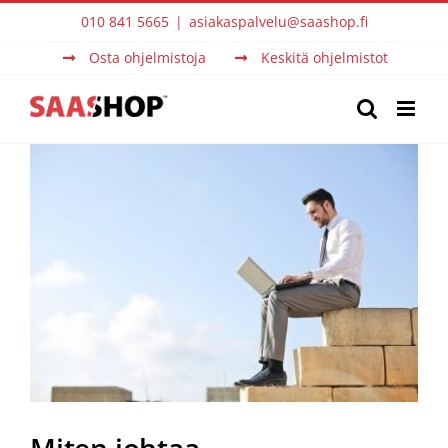
Skip
010 841 5665
|
asiakaspalvelu@saashop.fi
to
Osta ohjelmistoja
Keskitä ohjelmistot
content
View
Larger
Image
Miten johtaa