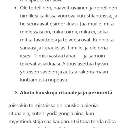
Ole todellinen, haavoittuvainen ja rehellinen
tiimillesi kaikissa vuorovaikutustilanteissa, ja
he seuraavat esimerkkiäsi. Jaa muille, mitä
mielessäsi on, mikä toimii, mikä ei, sekä
mitkä tavoitteesi ja toiveesi ovat. Kunnioita
sanaasi ja lupauksiasi tiimille, ja ole oma
itsesi. Tiimisi vastaa tähän — ja samoin
tekevät asiakkaasi. Aitous asettaa hyvän
yhteisen sävelen ja auttaa rakentamaan
luottamusta nopeasti.
Aloita hauskoja rituaaleja ja perinteitä
Joissakin toimistoissa on hauskoja pieniä
rituaaleja, kuten lyödä gongia aina, kun
myyntiedustaja saa kaupan. Etsi tapa tehdä näitä