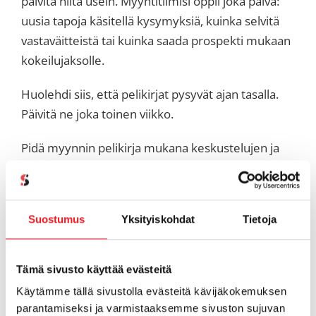
päivitä niitä usein. Myyntitiimisi oppii joka päivä:
uusia tapoja käsitellä kysymyksiä, kuinka selvitä
vastaväitteistä tai kuinka saada prospekti mukaan
kokeilujaksolle.
Huolehdi siis, että pelikirjat pysyvät ajan tasalla.
Päivitä ne joka toinen viikko.
Pidä myynnin pelikirja mukana keskustelujen ja
palaverien keskiössä. Viittaa siihen, kaiva se esiin
ja käytä sitä. Aina kun teet niin, kehität samalla
hyviä tapoja tiimillesi ja näytät esimerkkiä muille.
Suostumus
Yksityiskohdat
Tietoja
Tiimi tottuu käyttämään myynnin pelikirjaa
tietolähteenä ja näin kaikki kehittyvät
nopeammin. Pelikirja on keskeinen osa
Tämä sivusto käyttää evästeitä
ennustettavan ja skaalautuvan myyntikoneiston
Käytämme tällä sivustolla evästeitä kävijäkokemuksen
luomista.
parantamiseksi ja varmistaaksemme sivuston sujuvan