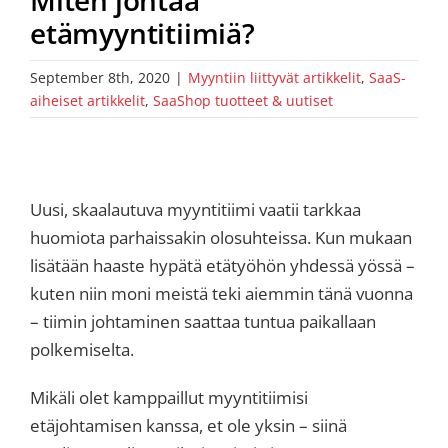
etämyyntitiimiä?
September 8th, 2020
|
Myyntiin liittyvät artikkelit
,
SaaS-
aiheiset artikkelit
,
SaaShop tuotteet & uutiset
Uusi, skaalautuva myyntitiimi vaatii tarkkaa
huomiota parhaissakin olosuhteissa. Kun mukaan
lisätään haaste hypätä etätyöhön yhdessä yössä –
kuten niin moni meistä teki aiemmin tänä vuonna
– tiimin johtaminen saattaa tuntua paikallaan
polkemiselta.
Mikäli olet kamppaillut myyntitiimisi
etäjohtamisen kanssa, et ole yksin – siinä