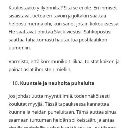
Kuulostaako ylilyönniltä? Sitä se ei ole. Eri ihmiset
sisäistävät tietoa eri tavoin ja joltakin saattaa
helposti mennä ohi, kun sanot jotain kokouksessa.
He saattavat ohittaa Slack-viestisi. Sähköpostisi
saattaa tahattomasti hautautua postilaatikon
uumeniin.
Varmista, että kommunikoit liikaa, toistat kaiken ja
painat asiat ihmisten mieliin.
Kuuntele ja nauhoita puheluita
Jos johdat uutta myyntitiimiä, todennäköisesti
koulutat myyjiä. Tässä tapauksessa kannattaa
kuunnella heidän puheluitaan. Tämä auttaa sinua
saamaan tuntuman heidän spiikeistään, ja antaa
sinulle mahdollisuuden hypätä apuun, jos tilanne