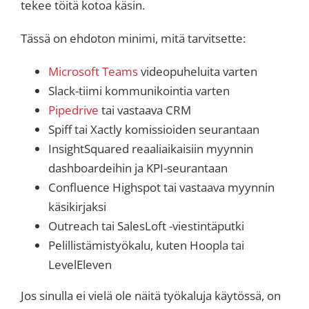
tekee töitä kotoa käsin.
Tässä on ehdoton minimi, mitä tarvitsette:
Microsoft Teams
videopuheluita varten
Slack-tiimi kommunikointia varten
Pipedrive
tai vastaava CRM
Spiff tai Xactly komissioiden seurantaan
InsightSquared reaaliaikaisiin myynnin
dashboardeihin ja KPI-seurantaan
Confluence Highspot tai vastaava myynnin
käsikirjaksi
Outreach tai SalesLoft -viestintäputki
Pelillistämistyökalu, kuten Hoopla tai
LevelEleven
Jos sinulla ei vielä ole näitä työkaluja käytössä, on