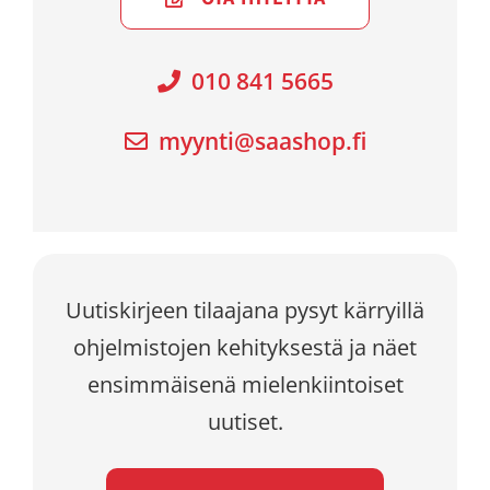
010 841 5665
myynti@saashop.fi
Uutiskirjeen tilaajana pysyt kärryillä
ohjelmistojen kehityksestä ja näet
ensimmäisenä mielenkiintoiset
uutiset.