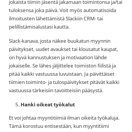
jokaista tiimin jäsentä jakamaan toimintonsa ja/tai
tuloksensa joka päivä. Voit myös automatisoida
ilmoitusten lähettämistä Slackiin CRM- tai
pelillistämisalustasi kautta.
Slack-kanava, josta näkee buukatun myynnin
päivitykset, uudet avaukset tai klousatut kaupat,
on hyvä kannustuksen ja motivaation lähde
jokaiselle. Se lähes jäljittelee toimiston fiilistä ja
pitää kaikki vastuussa luvuistaan. Ja päivittäiset
tiimien toiminto- ja tulospäivitykset pitävät kaikki
vastuussa tärkeisiin tavoitteisiin pääsystä.
Hanki oikeat työkalut
Et voi johtaa myyntitiimiä ilman oikeita työkaluja.
Tämä korostuu entisestään, kun myyntitiimi