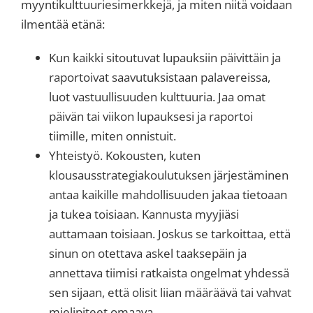
myyntikulttuuriesimerkkejä, ja miten niitä voidaan
ilmentää etänä:
Kun kaikki sitoutuvat lupauksiin päivittäin ja
raportoivat saavutuksistaan palavereissa,
luot vastuullisuuden kulttuuria. Jaa omat
päivän tai viikon lupauksesi ja raportoi
tiimille, miten onnistuit.
Yhteistyö. Kokousten, kuten
klousausstrategiakoulutuksen järjestäminen
antaa kaikille mahdollisuuden jakaa tietoaan
ja tukea toisiaan. Kannusta myyjiäsi
auttamaan toisiaan. Joskus se tarkoittaa, että
sinun on otettava askel taaksepäin ja
annettava tiimisi ratkaista ongelmat yhdessä
sen sijaan, että olisit liian määräävä tai vahvat
mielipiteet omaava.