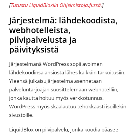
[
Tutustu LiquidBloxiin Ohjelmistoja.fi:ssä.
]
Järjestelmä: lähdekoodista,
webhotelleista,
pilvipalvelusta ja
päivityksistä
Järjestelmänä WordPress sopii avoimen
lähdekoodinsa ansiosta lähes kaikkiin tarkoitusiin.
Yleensä julkaisujärjestelmä asennetaan
palveluntarjoajan suosittelemaan webhotelliin,
jonka kautta hoituu myös verkkotunnus.
WordPress myös skaalautuu tehokkaasti isoillekin
sivustoille.
LiquidBlox on pilvipalvelu, jonka koodia pääsee