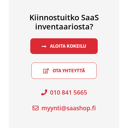
Kiinnostuitko SaaS
inventaariosta?
ALOITA KOKEILU
OTA YHTEYTTÄ
010 841 5665
myynti@saashop.fi