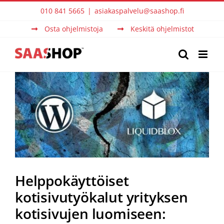
Skip
010 841 5665
|
asiakaspalvelu@saashop.fi
to
Osta ohjelmistoja
Keskitä ohjelmistot
content
View
Larger
Image
Helppokäyttöiset
kotisivutyökalut yrityksen
kotisivujen luomiseen: