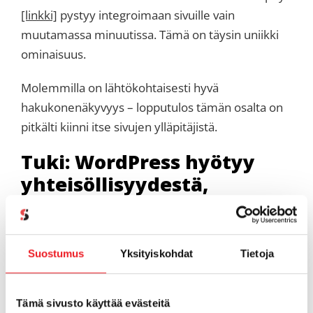
[linkki]
pystyy integroimaan sivuille vain
muutamassa minuutissa. Tämä on täysin uniikki
ominaisuus.
Molemmilla on lähtökohtaisesti hyvä
hakukonenäkyvyys – lopputulos tämän osalta on
pitkälti kiinni itse sivujen ylläpitäjistä.
Tuki: WordPress hyötyy
yhteisöllisyydestä,
LiquidBlox tarjoaa omat
opasmateriaalit
Suostumus
Yksityiskohdat
Tietoja
WordPress-tuki tulee palveluntarjoajalta. Tässä
myös WordPressin yhteisö nousee
kullanarvoiseen asemaan: jokaiseen pulmaan
Tämä sivusto käyttää evästeitä