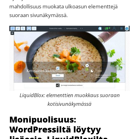
mahdollisuus muokata ulkoasun elementtejä
suoraan sivunäkymässä.
LiquidBlox: elementtien muokkaus suoraan
kotisivunäkymässä
Monipuolisuus:
WordPressiltä löytyy