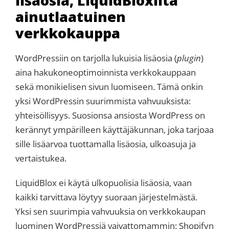
lisäosia, LiquidBloxilta
ainutlaatuinen
verkkokauppa
WordPressiin on tarjolla lukuisia lisäosia (
plugin
)
aina hakukoneoptimoinnista verkkokauppaan
sekä monikielisen sivun luomiseen. Tämä onkin
yksi WordPressin suurimmista vahvuuksista:
yhteisöllisyys. Suosionsa ansiosta WordPress on
kerännyt ympärilleen käyttäjäkunnan, joka tarjoaa
sille lisäarvoa tuottamalla lisäosia, ulkoasuja ja
vertaistukea.
LiquidBlox ei käytä ulkopuolisia lisäosia, vaan
kaikki tarvittava löytyy suoraan järjestelmästä.
Yksi sen suurimpia vahvuuksia on verkkokaupan
luominen WordPressiä vaivattomammin: Shopifyn