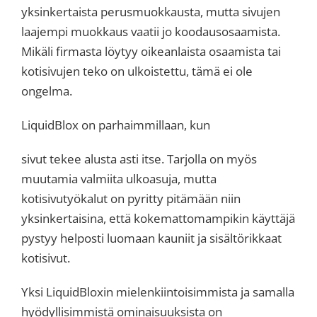
yksinkertaista perusmuokkausta, mutta sivujen
laajempi muokkaus vaatii jo koodausosaamista.
Mikäli firmasta löytyy oikeanlaista osaamista tai
kotisivujen teko on ulkoistettu, tämä ei ole
ongelma.
LiquidBlox on parhaimmillaan, kun
sivut tekee alusta asti itse. Tarjolla on myös
muutamia valmiita ulkoasuja, mutta
kotisivutyökalut on pyritty pitämään niin
yksinkertaisina, että kokemattomampikin käyttäjä
pystyy helposti luomaan kauniit ja sisältörikkaat
kotisivut.
Yksi LiquidBloxin mielenkiintoisimmista ja samalla
hyödyllisimmistä ominaisuuksista on