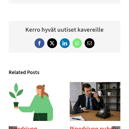
Kerro hyvät uutiset kavereille
Facebook
Twitter
LinkedIn
WhatsApp
Email
Related Posts
Pipedriven
Pipedriven puhelu-