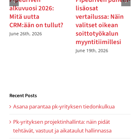
alkuvuosi 2026:
lisäosat
Mitä uutta
vertailussa: Näin
CRM:ään on tullut?
valitset oikean
soittotyökalun
June 26th, 2026
myyntitiimillesi
June 19th, 2026
Recent Posts
Asana parantaa pk-yrityksen tiedonkulkua
Pk-yrityksen projektinhallinta: näin pidät
tehtävät, vastuut ja aikataulut hallinnassa