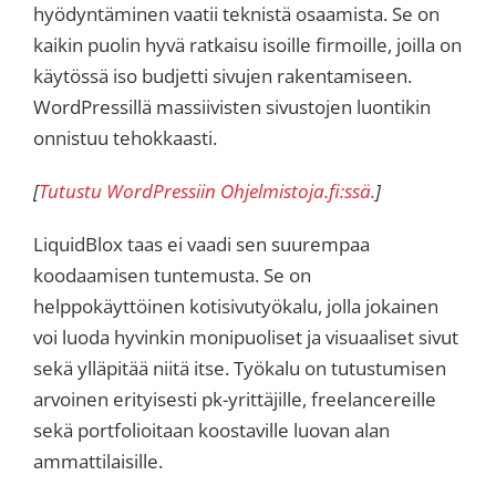
hyödyntäminen vaatii teknistä osaamista. Se on
kaikin puolin hyvä ratkaisu isoille firmoille, joilla on
käytössä iso budjetti sivujen rakentamiseen.
WordPressillä massiivisten sivustojen luontikin
onnistuu tehokkaasti.
[
Tutustu WordPressiin Ohjelmistoja.fi:ssä.
]
LiquidBlox taas ei vaadi sen suurempaa
koodaamisen tuntemusta. Se on
helppokäyttöinen kotisivutyökalu, jolla jokainen
voi luoda hyvinkin monipuoliset ja visuaaliset sivut
sekä ylläpitää niitä itse. Työkalu on tutustumisen
arvoinen erityisesti pk-yrittäjille, freelancereille
sekä portfolioitaan koostaville luovan alan
ammattilaisille.