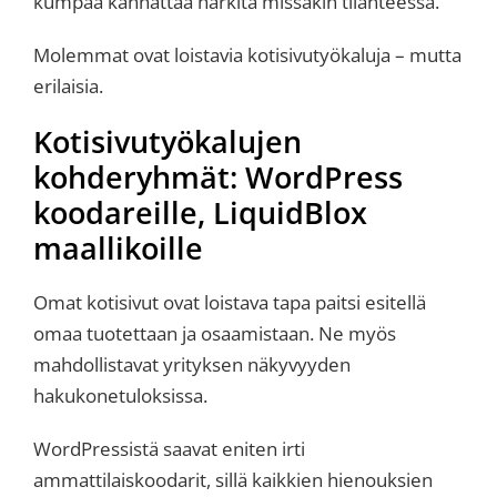
kumpaa kannattaa harkita missäkin tilanteessa.
Molemmat ovat loistavia kotisivutyökaluja – mutta
erilaisia.
Kotisivutyökalujen
kohderyhmät: WordPress
koodareille, LiquidBlox
maallikoille
Omat kotisivut ovat loistava tapa paitsi esitellä
omaa tuotettaan ja osaamistaan. Ne myös
mahdollistavat yrityksen näkyvyyden
hakukonetuloksissa.
WordPressistä saavat eniten irti
ammattilaiskoodarit, sillä kaikkien hienouksien