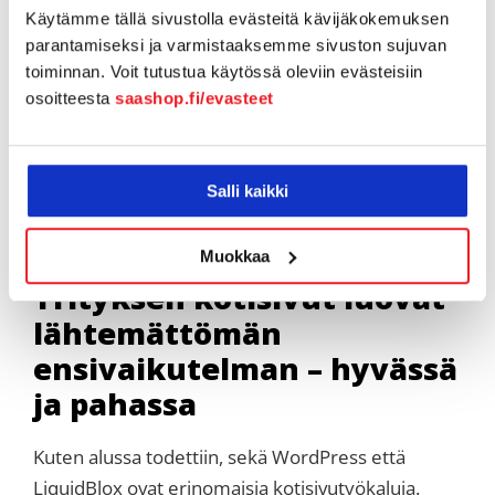
löytyy ratkaisu keskustelufoorumeilta,
Käytämme tällä sivustolla evästeitä kävijäkokemuksen
Youtubesta tai WordPress-ammattilaiselta.
parantamiseksi ja varmistaaksemme sivuston sujuvan
toiminnan. Voit tutustua käytössä oleviin evästeisiin
LiquidBlox tarjoaa käyttäjilleen sekä chat-tuen
osoitteesta
saashop.fi/evasteet
että lukuisia web-design -opasmateriaaleja
suomeksi ja
Salli kaikki
englanniksi. Sivuilta löytyy jo
kattava paketti
erilaisia oppaita
ja uusia julkaistaan joka viikko.
Muokkaa
Yrityksen kotisivut luovat
lähtemättömän
ensivaikutelman – hyvässä
ja pahassa
Kuten alussa todettiin, sekä WordPress että
LiquidBlox ovat erinomaisia kotisivutyökaluja.