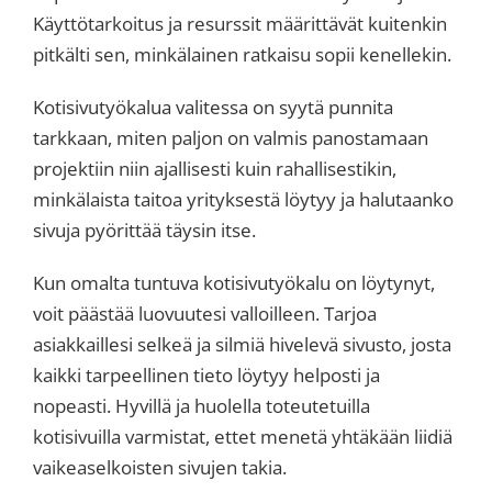
Käyttötarkoitus ja resurssit määrittävät kuitenkin
pitkälti sen, minkälainen ratkaisu sopii kenellekin.
Kotisivutyökalua valitessa on syytä punnita
tarkkaan, miten paljon on valmis panostamaan
projektiin niin ajallisesti kuin rahallisestikin,
minkälaista taitoa yrityksestä löytyy ja halutaanko
sivuja pyörittää täysin itse.
Kun omalta tuntuva kotisivutyökalu on löytynyt,
voit päästää luovuutesi valloilleen. Tarjoa
asiakkaillesi selkeä ja silmiä hivelevä sivusto, josta
kaikki tarpeellinen tieto löytyy helposti ja
nopeasti. Hyvillä ja huolella toteutetuilla
kotisivuilla varmistat, ettet menetä yhtäkään liidiä
vaikeaselkoisten sivujen takia.