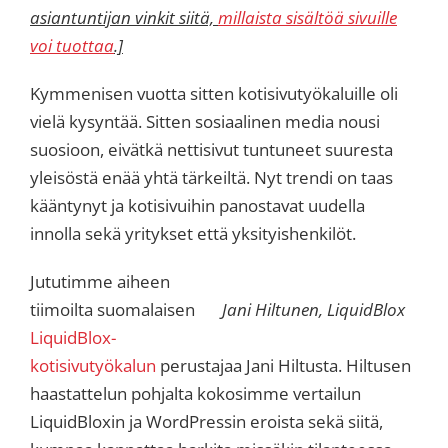
asiantuntijan vinkit siitä,
millaista sisältöä sivuille
voi tuottaa
.]
Kymmenisen vuotta sitten kotisivutyökaluille oli
vielä kysyntää. Sitten sosiaalinen media nousi
suosioon, eivätkä nettisivut tuntuneet suuresta
yleisöstä enää yhtä tärkeiltä. Nyt trendi on taas
kääntynyt ja kotisivuihin panostavat uudella
innolla sekä yritykset että yksityishenkilöt.
Jututimme aiheen
tiimoilta suomalaisen
Jani Hiltunen, LiquidBlox
LiquidBlox-
kotisivutyökalun
perustajaa Jani Hiltusta. Hiltusen
haastattelun pohjalta kokosimme vertailun
LiquidBloxin ja WordPressin eroista sekä siitä,