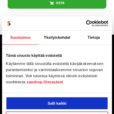
OSTA
Suostumus
Yksityiskohdat
Tietoja
Tämä sivusto käyttää evästeitä
Käytämme tällä sivustolla evästeitä kävijäkokemuksen
Yrityksesi ohjelmistot yhdestä paikasta, yhdellä
parantamiseksi ja varmistaaksemme sivuston sujuvan
verkkolaskulla
toiminnan. Voit tutustua käytössä oleviin evästeisiin
osoitteesta
saashop.fi/evasteet
SaaShop Oy (2918004-1)
Kappelikuja 6
02200 Espoo
Salli kaikki