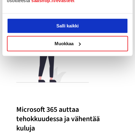
osoitteesta
saashop.fi/evasteet
Salli kaikki
Muokkaa
Microsoft 365 auttaa
tehokkuudessa ja vähentää
kuluja