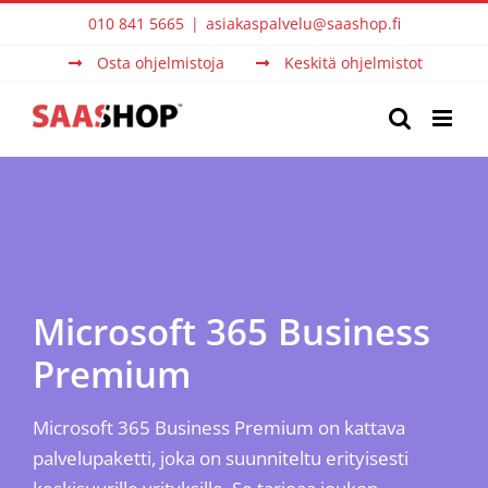
Skip
010 841 5665
|
asiakaspalvelu@saashop.fi
to
Osta ohjelmistoja
Keskitä ohjelmistot
content
Microsoft 365 Business
Premium
Microsoft 365 Business Premium on kattava
palvelupaketti, joka on suunniteltu erityisesti