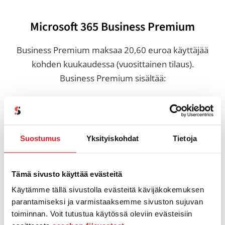
Microsoft 365 Business Premium
Business Premium maksaa 20,60 euroa käyttäjää
kohden kuukaudessa (vuosittainen tilaus).
Business Premium sisältää:
Hinta: 20,60 €/kk
Kaikki Business Standardin
ominaisuudet.
Suostumus
Yksityiskohdat
Tietoja
Edistynyt tunnistautuminen ja
käyttöoikeuksien hallinta.
Tämä sivusto käyttää evästeitä
Tehostettu kyberuhkien suojaus viruksia ja
Käytämme tällä sivustolla evästeitä kävijäkokemuksen
tiedonkalasteluhyökkäyksiä vastaan.
parantamiseksi ja varmistaaksemme sivuston sujuvan
Laite ja päätelaitteiden suojaus.
toiminnan. Voit tutustua käytössä oleviin evästeisiin
Korkeampi tietoturva, luokittelu ja suojaus.