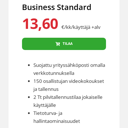
Business Standard
13,60
€/kk/käyttäjä +alv
TILAA
Suojattu yrityssähköposti omalla
verkkotunnuksella
150 osallistujan videokokoukset
ja tallennus
2 Tt pilvitallennustilaa jokaiselle
käyttäjälle
Tietoturva- ja
hallintaominaisuudet