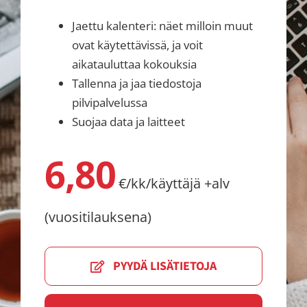
Jaettu kalenteri: näet milloin muut
ovat käytettävissä, ja voit
aikatauluttaa kokouksia
Tallenna ja jaa tiedostoja
pilvipalvelussa
Suojaa data ja laitteet
6,80
€/kk/käyttäjä +alv
(vuositilauksena)
PYYDÄ LISÄTIETOJA