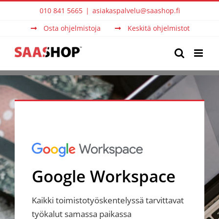
Skip
010 841 5665
|
asiakaspalvelu@saashop.fi
to
Osta ohjelmistoja
Keskitä ohjelmistot
content
Google Workspace
Kaikki toimistotyöskentelyssä tarvittavat
työkalut samassa paikassa