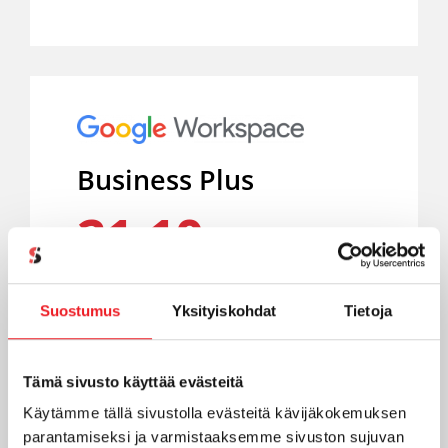
Business Plus
21,10
€/kk/käyttäjä +alv
TILAA
Suostumus
Yksityiskohdat
Tietoja
Suojattu yrityssähköposti omalla
Tämä sivusto käyttää evästeitä
verkkotunnuksella sekä e-
Käytämme tällä sivustolla evästeitä kävijäkokemuksen
Discovery ja
parantamiseksi ja varmistaaksemme sivuston sujuvan