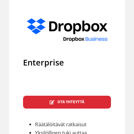
Enterprise
OTA YHTEYTTÄ
Räätälöitävät ratkaisut
Yksilöllinen tuki auttaa