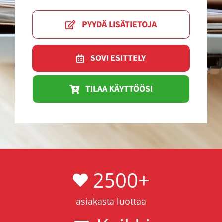
PYYDÄ LISÄTIETOJA
SOVI ESITTELY
TILAA KÄYTTÖÖSI
2500
+
asiakasta luottaa