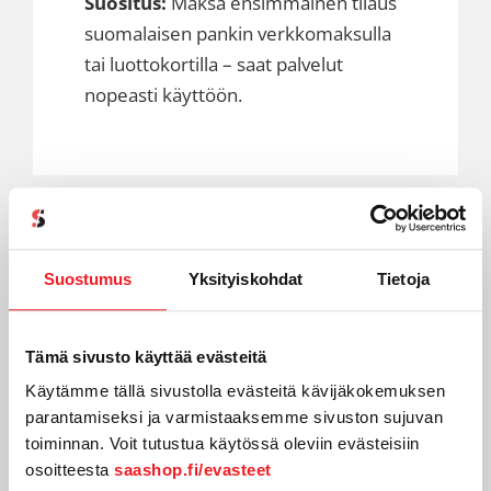
Suositus:
Maksa ensimmäinen tilaus
suomalaisen pankin verkkomaksulla
tai luottokortilla – saat palvelut
nopeasti käyttöön.
3) Saat tunnukset
Suostumus
Yksityiskohdat
Tietoja
palveluun
Tämä sivusto käyttää evästeitä
Saat palvelun käyttöön tarvittavat
Käytämme tällä sivustolla evästeitä kävijäkokemuksen
tunnukset.
parantamiseksi ja varmistaaksemme sivuston sujuvan
toiminnan. Voit tutustua käytössä oleviin evästeisiin
Saat myös suomenkielisen
osoitteesta
saashop.fi/evasteet