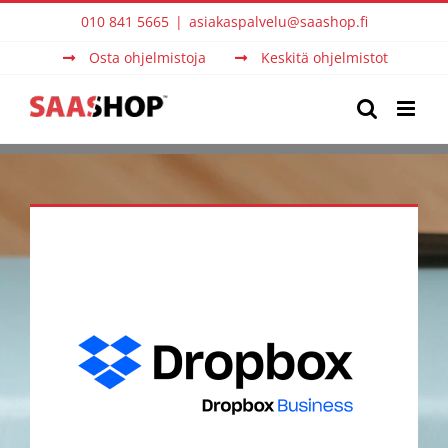
Skip
010 841 5665
|
asiakaspalvelu@saashop.fi
to
Osta ohjelmistoja
Keskitä ohjelmistot
content