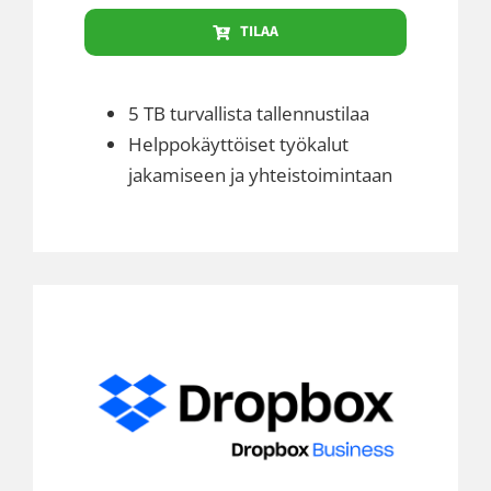
TILAA
5 TB turvallista tallennustilaa
Helppokäyttöiset työkalut
jakamiseen ja yhteistoimintaan