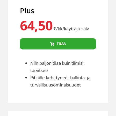
Plus
64,50
€/kk/käyttäjä +alv
TILAA
Niin paljon tilaa kuin tiimisi
tarvitsee
Pitkälle kehittyneet hallinta- ja
turvallisuusominaisuudet