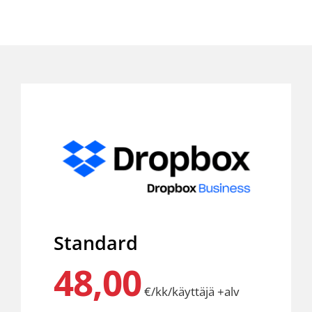
Standard
48,00
€/kk/käyttäjä +alv