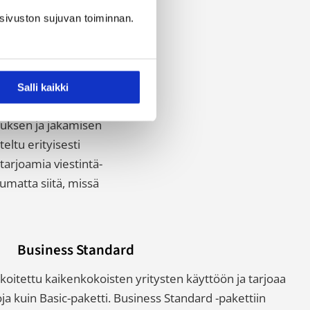
sivuston sujuvan toiminnan.
oilla on alle 300
uttavat tehostamaan
Salli kaikki
 Paketit sisältävät
nuksen ja jakamisen
eltu erityisesti
tarjoamia viestintä-
umatta siitä, missä
Business Standard
koitettu kaikenkokoisten yritysten käyttöön ja tarjoaa
 kuin Basic-paketti. Business Standard -pakettiin