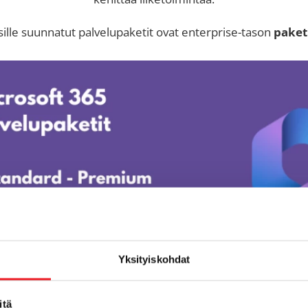
sille suunnatut palvelupaketit ovat enterprise-tason
paketi
Yksityiskohdat
itä