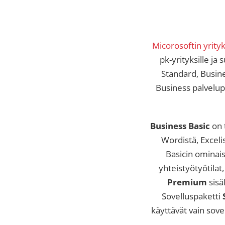
Micorosoftin yrityk
pk-yrityksille ja
Standard, Busine
Business palvelupak
Business Basic
on t
Wordistä, Exceli
Basicin ominai
yhteistyötyötila
Premium
sisä
Sovelluspaketti
käyttävät vain sove