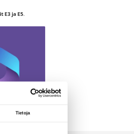
t E3 ja E5
.
Tietoja