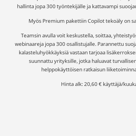
hallinta jopa 300 työntekijälle ja kattavampi suooj
Myös Premium pakettiin Copilot tekoäly on saa
Teamsin avulla voit keskustella, soittaa, yhteistyö
webinaareja jopa 300 osallistujalle. Parannettu suoja
kalasteluhyökkäyksiä vastaan tarjoaa lisäkerroks
suunnattu yrityksille, jotka haluavat turvallis
helppokäyttöisen ratkaisun liiketoiminna
Hinta alk: 20,60 € käyttäjä/kuuk