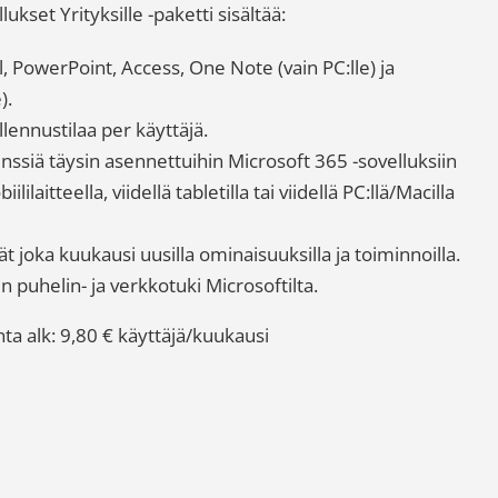
lukset Yrityksille -paketti sisältää:
, PowerPoint, Access, One Note (vain PC:lle) ja
).
llennustilaa per käyttäjä.
enssiä täysin asennettuihin Microsoft 365 -sovelluksiin
lilaitteella, viidellä tabletilla tai viidellä PC:llä/Macilla
ät joka kuukausi uusilla ominaisuuksilla ja toiminnoilla.
puhelin- ja verkkotuki Microsoftilta.
nta alk: 9,80 € käyttäjä/kuukausi