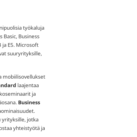
ipuolisia työkaluja
ss Basic, Business
 ja E5. Microsoft
vat suuryrityksille,
ja mobiilisovellukset
andard
laajentaa
koseminaarit ja
säosana.
Business
aominaisuudet.
rityksille, jotka
ostaa yhteistyötä ja