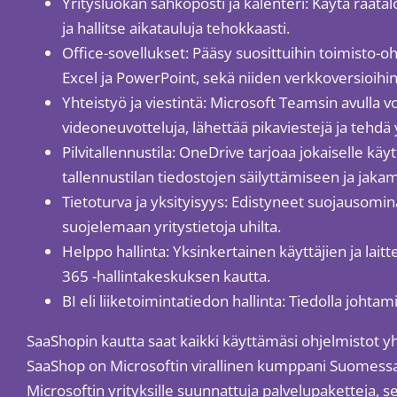
Yritysluokan sähköposti ja kalenteri: Käytä räätä
ja hallitse aikatauluja tehokkaasti.
Office-sovellukset: Pääsy suosittuihin toimisto-o
Excel ja PowerPoint, sekä niiden verkkoversioihin
Yhteistyö ja viestintä: Microsoft Teamsin avulla vo
videoneuvotteluja, lähettää pikaviestejä ja tehdä 
Pilvitallennustila: OneDrive tarjoaa jokaiselle käytt
tallennustilan tiedostojen säilyttämiseen ja jaka
Tietoturva ja yksityisyys: Edistyneet suojausomi
suojelemaan yritystietoja uhilta.
Helppo hallinta: Yksinkertainen käyttäjien ja laitt
365 -hallintakeskuksen kautta.
BI eli liiketoimintatiedon hallinta: Tiedolla johta
SaaShopin kautta saat kaikki käyttämäsi ohjelmistot yh
SaaShop on Microsoftin virallinen kumppani Suomessa
Microsoftin yrityksille suunnattuja palvelupaketteja, s