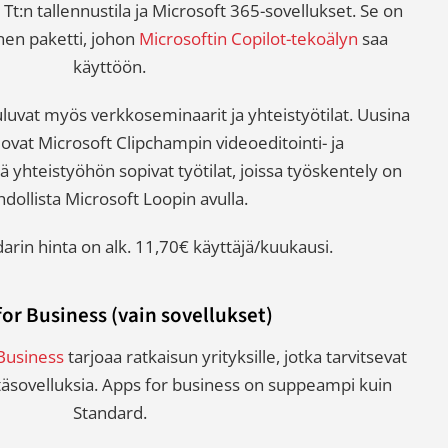
 Tt:n tallennustila ja Microsoft 365-sovellukset. Se on
nen paketti, johon
Microsoftin Copilot-tekoälyn
saa
käyttöön.
luvat myös verkkoseminaarit ja yhteistyötilat. Uusina
ovat Microsoft Clipchampin videoeditointi- ja
 yhteistyöhön sopivat työtilat, joissa työskentely on
dollista Microsoft Loopin avulla.
arin hinta on alk. 11,70€ käyttäjä/kuukausi.
for Business (vain sovellukset)
Business
tarjoaa ratkaisun yrityksille, jotka tarvitsevat
ytäsovelluksia. Apps for business on suppeampi kuin
Standard.