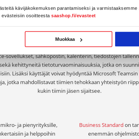
västeitä kävijäkokemuksen parantamiseksi ja varmistaaksemme 
Yritykset ja pienyritykset (Business)
n evästeisiin osoitteesta
saashop.fi/evasteet
siness paketit on tarkoitettu yrityksille ja pienyrityksille, j
rjoavat kattavan valikoiman työkaluja ja palveluita, jotka a
Muokkaa
sseja, parantamaan tuottavuutta ja suojaamaan tietoturvaa.
-sovellukset, sähköpostin, kalenterin, tiedostojen tallen
 sekä kehittyneitä tietoturvaominaisuuksia, jotka on suunnit
isiin. Lisäksi käyttäjät voivat hyödyntää Microsoft Teamsin 
uja, jotka mahdollistavat tiimien tehokkaan yhteistyön riipp
kukin tiimin jäsen sijaitsee.
mikro- ja pienyrityksille,
Business Standard
on tar
kertaisiin ja helppoihin
enemmän ohjelmistoja