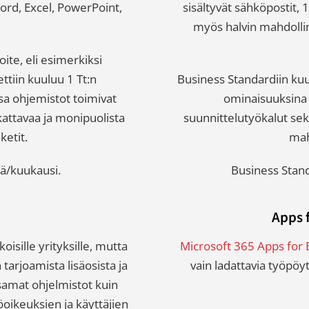
Word, Excel, PowerPoint,
sisältyvät sähköpostit, 1
myös halvin mahdolli
te, eli esimerkiksi
tiin kuuluu 1 Tt:n
Business Standardiin kuu
ssa ohjemistot toimivat
ominaisuuksina 
 kattavaa ja monipuolista
suunnittelutyökalut sekä
ketit.
mah
jä/kuukausi.
Business Stand
Apps 
isille yrityksille, mutta
Microsoft 365 Apps for 
arjoamista lisäosista ja
vain ladattavia työpö
samat ohjelmistot kuin
öoikeuksien ja käyttäjien