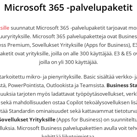
Microsoft 365 -palvelupaketit
sille
suunnatut Microsoft 365 -palvelupaketit tarjoavat mon
 suuryrityksille. Microsoft 365 palvelupaketteja ovat Busine
ss Premium, Sovellukset Yrityksille (Apps for Business), E3
etit ovat yrityksille, joilla on alle 300 käyttäjää. E3 & E5 o
joilla on yli 300 käyttäjää.
arkoitettu mikro- ja pienyrityksille. Basic sisältää verkko- 
stä, PowerPointista, Outlookista ja Teamsista.
Business St
suuksia tarjoten myös ladattavat työpöytäsovellukset, verk
t, sekä mahdollisuuden ostaa Copilot tekoälysovelluksen li
ltää Standardin ominaisuudet sekä kattavammat tietoturv
Sovellukset Yrityksille
(Apps for Business) on suunniteltu y
lluksia. Microsoft Business palvelupakettien avulla voit teh
kehittää liiketoimintaa.