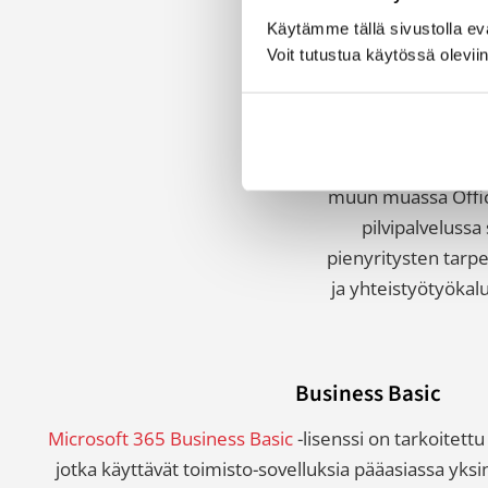
Käytämme tällä sivustolla e
Voit tutustua käytössä olevii
Microsoft 365 Bu
käyttäjää ja ne ta
liiketoimintaprose
muun muassa Office
pilvipalvelussa
pienyritysten tarpe
ja yhteistyötyökal
Business Basic
Microsoft 365 Business Basic
-lisenssi on tarkoitettu 
jotka käyttävät toimisto-sovelluksia pääasiassa yksin