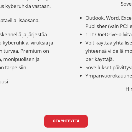
Sovel
aus kyberuhkia vastaan.
Outlook, Word, Excel
tavilla lisäosana.
Publisher (vain PC:lle
skennellä ja järjestää
1 Tt OneDrive-pilvita
 kyberuhkia, viruksia ja
Voit käyttää yhtä lis
en turvaa. Premium on
yhteensä viidellä mobii
en, monipuolisen ja
per käyttäjä.
n tarpeisiin.
Sovellukset päivittyv
Ympärivuorokautinen 
ausi
Hi
OTA YHTEYTTÄ