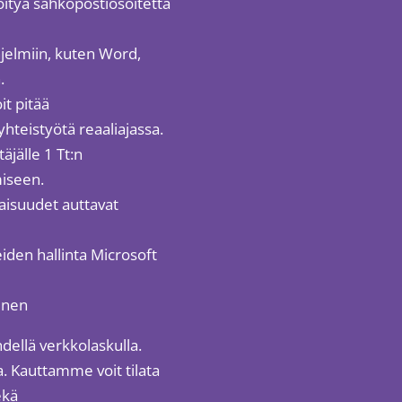
löityä sähköpostiosoitetta
hjelmiin, kuten Word,
.
it pitää
yhteistyötä reaaliajassa.
äjälle 1 Tt:n
miseen.
naisuudet auttavat
eiden hallinta Microsoft
minen
dellä verkkolaskulla.
. Kauttamme voit tilata
ekä