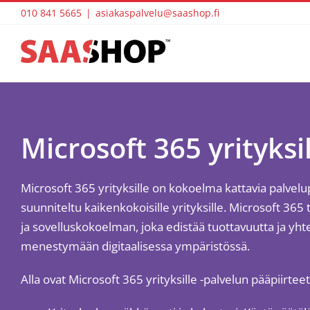
Skip
010 841 5665
|
asiakaspalvelu@saashop.fi
to
content
Microsoft 365 yrityksi
Microsoft 365 yrityksille on kokoelma kattavia palvelup
suunniteltu kaikenkokoisille yrityksille. Microsoft 365 
ja sovelluskokoelman, joka edistää tuottavuutta ja yhte
menestymään digitaalisessa ympäristössä.
Alla ovat Microsoft 365 yrityksille -palvelun pääpiirteet