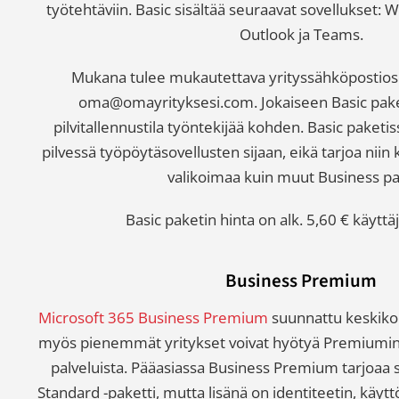
työtehtäviin. Basic sisältää seuraavat sovellukset: 
Outlook ja Teams.
Mukana tulee mukautettava yrityssähköpostiosoi
oma@omayrityksesi.com. Jokaiseen Basic paket
pilvitallennustila työntekijää kohden. Basic paketi
pilvessä työpöytäsovellusten sijaan, eikä tarjoa niin
valikoimaa kuin muut Business pa
Basic paketin hinta on alk. 5,60 € käyttä
Business Premium
Microsoft 365 Business Premium
suunnattu keskikoko
myös pienemmät yritykset voivat hyötyä Premiumin t
palveluista. Pääasiassa Business Premium tarjoaa 
Standard -paketti, mutta lisänä on identiteetin, käytt