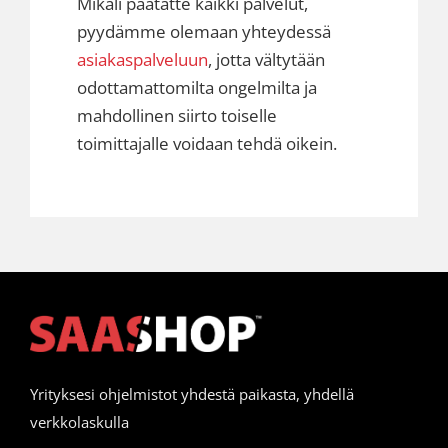
Mikäli päätätte kaikki palvelut,
pyydämme olemaan yhteydessä
asiakaspalveluun
, jotta vältytään
odottamattomilta ongelmilta ja
mahdollinen siirto toiselle
toimittajalle voidaan tehdä oikein.
Yrityksesi ohjelmistot yhdestä paikasta, yhdellä
verkkolaskulla