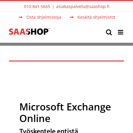
Skip
010 841 5665
|
asiakaspalvelu@saashop.fi
to
Osta ohjelmistoja
Keskitä ohjelmistot
content
Microsoft Exchange
Online
Työskentele entistä