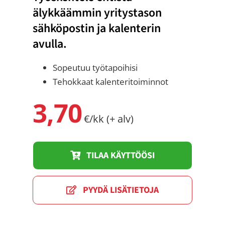
älykkäämmin yritystason
sähköpostin ja kalenterin
avulla.
Sopeutuu työtapoihisi
Tehokkaat kalenteritoiminnot
3,70
€/kk (+ alv)
TILAA KÄYTTÖÖSI
PYYDÄ LISÄTIETOJA