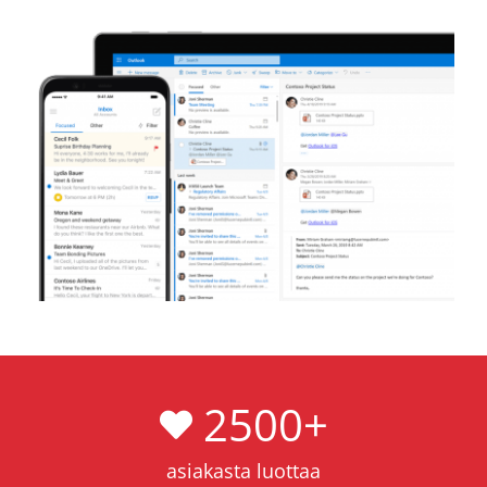
2500
+
asiakasta luottaa