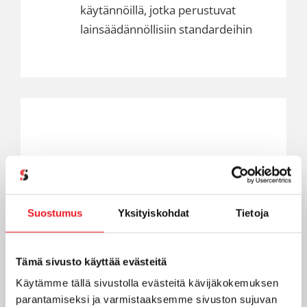
käytännöillä, jotka perustuvat
lainsäädännöllisiin standardeihin
Business Standard
11,70
Suostumus
Yksityiskohdat
Tietoja
€/kk (+ alv)
TILAA
Tämä sivusto käyttää evästeitä
Käytämme tällä sivustolla evästeitä kävijäkokemuksen
parantamiseksi ja varmistaaksemme sivuston sujuvan