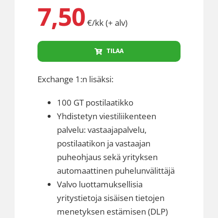
7,50
€/kk (+ alv)
TILAA
Exchange 1:n lisäksi:
100 GT postilaatikko
Yhdistetyn viestiliikenteen
palvelu: vastaajapalvelu,
postilaatikon ja vastaajan
puheohjaus sekä yrityksen
automaattinen puhelunvälittäjä
Valvo luottamuksellisia
yritystietoja sisäisen tietojen
menetyksen estämisen (DLP)