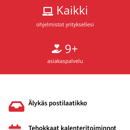
Kaikki
ohjelmistot yrityksellesi
9
+
asiakaspalvelu
Älykäs postilaatikko
Tehokkaat kalenteritoiminnot