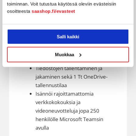
50 GT postilaatikko
toiminnan. Voit tutustua käytössä oleviin evästeisiin
Office-sovellusten
osoitteesta
saashop.fi/evasteet
työpöytäversiot: Outlook, Word,
Excel, PowerPoint ja OneNote
sekä Access ja Publisher vain PC-
Salli kaikki
tietokoneisiin
Wordin, Excelin, PowerPointin ja
Muokkaa
Outlookin verkkoversiot
Tiedostojen tallentaminen ja
jakaminen sekä 1 Tt OneDrive-
tallennustilaa
Isännöi rajoittamattomia
verkkokokouksia ja
videoneuvotteluja jopa 250
henkilölle Microsoft Teamsin
avulla