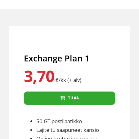
Exchange Plan 1
3,70
€/kk (+ alv)
TILAA
50 GT postilaatikko
Lajiteltu saapuneet kansio
Online protection suojaus