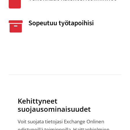
Sopeutuu työtapoihisi
Kehittyneet
suojausominaisuudet
Voit suojata tietojasi Exchange Onlinen
edistyneillä toiminnoilla. Haittaohjelmien