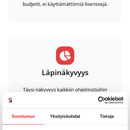
budjetit, ei käyttämättömiä lisenssejä.
Läpinäkyvyys
Täysi näkyvyys kaikkiin ohjelmistoihin
liittyviin kuluihin raporttien ja
hallintaportaalin kautta.
Suostumus
Yksityiskohdat
Tietoja