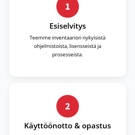
1
Esiselvitys
Teemme inventaarion nykyisistä
ohjelmistoista, lisensseistä ja
prosesseista.
2
Käyttöönotto & opastus