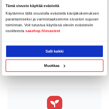
Tämä sivusto käyttää evästeitä
Käytämme tällä sivustolla evästeitä kävijäkokemuksen
parantamiseksi ja varmistaaksemme sivuston sujuvan
toiminnan. Voit tutustua käytössä oleviin evästeisiin
osoitteesta
saashop.fi/evasteet
Turvallisuus
SaaShop-virtuaalikortit vähentävät
Salli kaikki
petoksia ja väärinkäyttöä.
Lue lisää
tietoturvasta.
Muokkaa