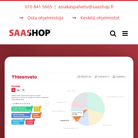
Skip
010 841 5665
|
asiakaspalvelu@saashop.fi
to
Osta ohjelmistoja
Keskitä ohjelmistot
content