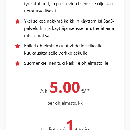
työkalut heti, ja poistuvien lisenssit suljetaan
tietoturvallisesti.
Yksi selkeä näkymä kaikkiin käyttämiisi SaaS-
palveluihin ja käyttäjälisensseihin, tiedät aina
mistä maksat.
Kaikki ohjelmistokulut yhdelle selkeälle
kuukausittaiselle verkkolaskulle.
Suomenkielinen tuki kaikille ohjelmistoille.
5.00
Alk.
€/ *
per ohjelmisto/kk
1
Hallintatyö
€/min