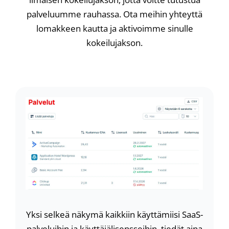
palveluumme rauhassa. Ota meihin yhteyttä
lomakkeen kautta ja aktivoimme sinulle
kokeilujakson.
Yksi selkeä näkymä kaikkiin käyttämiisi SaaS-
palveluihin ja käyttäjälisensseihin, tiedät aina