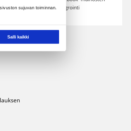
integrointi
sivuston sujuvan toiminnan.
Salli kaikki
ilauksen