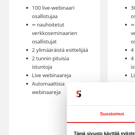
100 live-webinaari
3
osallistujaa
os
∞ nauhoitetut
∞
verkkoseminaarien
v
osallistujat
os
2 ylimääräistä esittelijää
4 
2 tunnin pituisia
4
istuntoja
i
Live webinaareja
L
Automaattisia
A
webinaareja
w
W
h
Suostumus
F
i
Tämä sivusto käyttää eväste