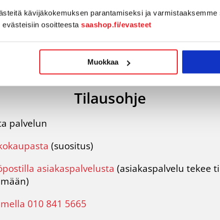
västeitä kävijäkokemuksen parantamiseksi ja varmistaaksemme 
n evästeisiin osoitteesta
saashop.fi/evasteet
Muokkaa
Tilausohje
ata palvelun
kokaupasta
(suositus)
postilla asiakaspalvelusta
(
asiakaspalvelu
tekee t
elmään)
imella 010 841 5665