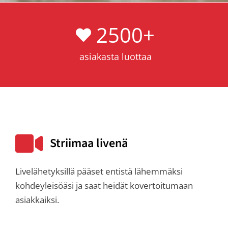
2500
+
asiakasta luottaa
Striimaa livenä
Livelähetyksillä pääset entistä lähemmäksi
kohdeyleisöäsi ja saat heidät kovertoitumaan
asiakkaiksi.