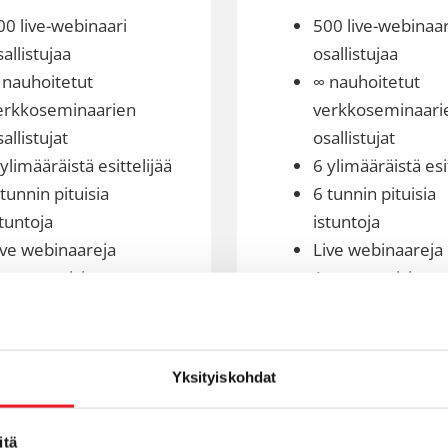
00 live-webinaari
500 live-webinaar
allistujaa
osallistujaa
 nauhoitetut
∞ nauhoitetut
erkkoseminaarien
verkkoseminaari
allistujat
osallistujat
ylimääräistä esittelijää
6 ylimääräistä esi
 tunnin pituisia
6 tunnin pituisia
stuntoja
istuntoja
ive webinaareja
Live webinaareja
utomaattisia
Automaattisia
ebinaareja
webinaareja
ebinaarisarjoja ja
Webinaarisarjoja 
uippukokouksia
huippukokouksia
Yksityiskohdat
acebook -mainosten
Hybridiwebinaar
ntegrointi
Facebook -maino
integrointi
itä