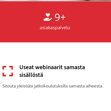
9
+
asiakaspalvelu
Useat webinaarit samasta
sisällöstä
Sitouta yleisöäsi jatkokoulutuksilla samasta aiheesta.