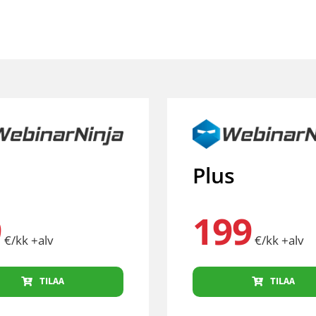
Plus
9
199
€/kk +alv
€/kk +alv
TILAA
TILAA