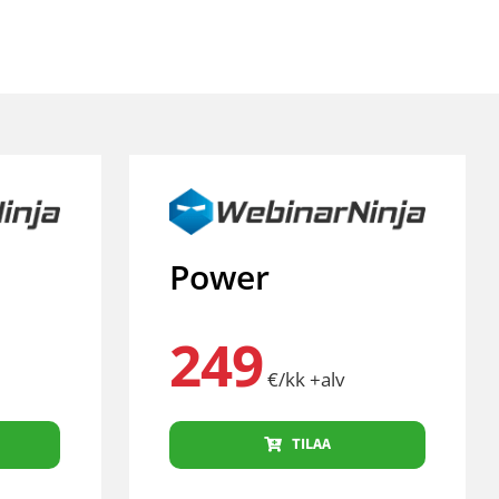
Power
249
€/kk +alv
TILAA