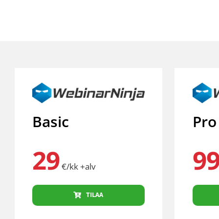
Basic
Pro
29
9
€/kk +alv
TILAA