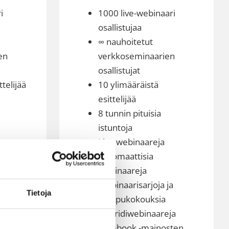
i
1000 live-webinaari
osallistujaa
∞ nauhoitetut
en
verkkoseminaarien
osallistujat
ttelijää
10 ylimääräistä
esittelijää
8 tunnin pituisia
istuntoja
Live webinaareja
Automaattisia
ja
webinaareja
Webinaarisarjoja ja
Tietoja
eja
huippukokouksia
sten
Hybridiwebinaareja
Facebook -mainosten