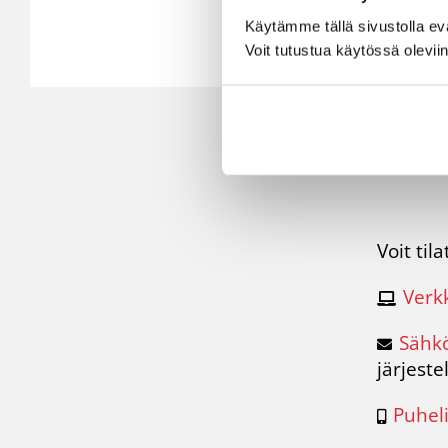
Käytämme tällä sivustolla e
Voit tutustua käytössä olevii
Voit til
Verk
Sähkö
järjest
Puhel