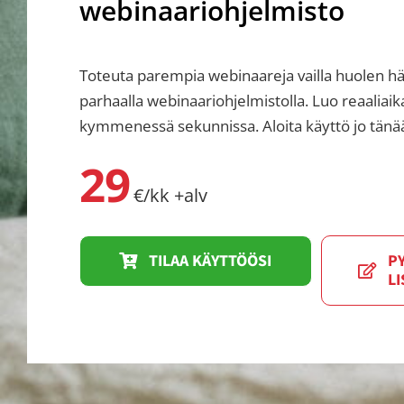
webinaariohjelmisto
Toteuta parempia webinaareja vailla huolen hä
parhaalla webinaariohjelmistolla. Luo reaaliaik
kymmenessä sekunnissa. Aloita käyttö jo tänä
29
€/kk +alv
TILAA KÄYTTÖÖSI
P
LI