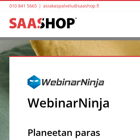
Skip
010 841 5665
|
asiakaspalvelu@saashop.fi
to
content
WebinarNinja
Planeetan paras