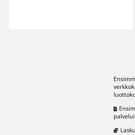
Ensimmä
verkko
luottoko
Ensim
palvelui
Lasku