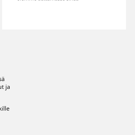
sä
t ja
ille