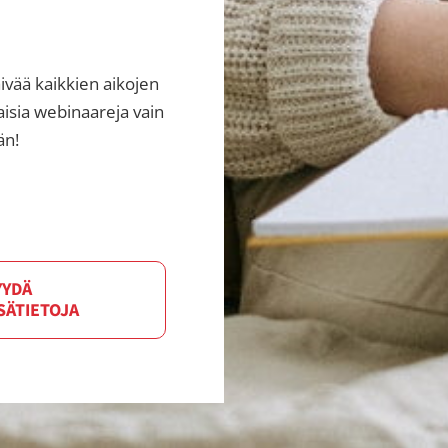
ivää kaikkien aikojen
aisia webinaareja vain
än!
YYDÄ
SÄTIETOJA