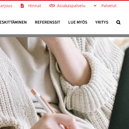
Tarjous
Hinnat
Asiakaspalvelu
Palvelut
ESKITTÄMINEN
REFERENSSIT
LUE MYÖS
YRITYS