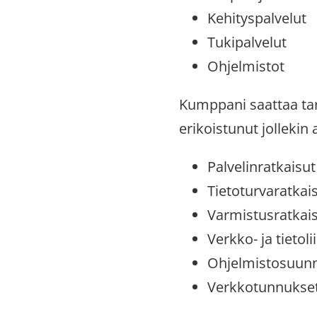
Kehityspalvelut
Tukipalvelut
Ohjelmistot
Kumppani saattaa tarj
erikoistunut jollekin 
Palvelinratkaisut
Tietoturvaratkai
Varmistusratkai
Verkko- ja tietol
Ohjelmistosuunn
Verkkotunnukset 