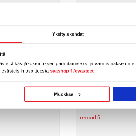
Yksityiskohdat
Remod Oy
itä
Uusimaa
västeitä kävijäkokemuksen parantamiseksi ja varmistaaksemme 
n evästeisiin osoitteesta
saashop.fi/evasteet
Palvelukumppani
ierrätys
– Tietohallinto ja
Muokkaa
tietoturva
– Konsultointi
remod.fi