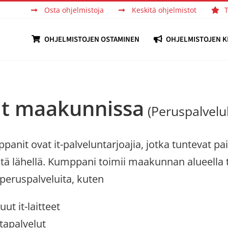
Osta ohjelmistoja
Keskitä ohjelmistot
OHJELMISTOJEN OSTAMINEN
OHJELMISTOJEN K
t maakunnissa
(Peruspalvel
it ovat it-palveluntarjoajia, jotka tuntevat paika
itä lähellä. Kumppani toimii maakunnan alueella 
 peruspalveluita, kuten
ut it-laitteet
ntapalvelut