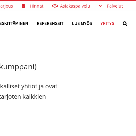
Tarjous
Hinnat
Asiakaspalvelu
Palvelut
ESKITTÄMINEN
REFERENSSIT
LUE MYÖS
YRITYS
ukumppani)
lliset yhtiöt ja ovat
tarjoten kaikkien