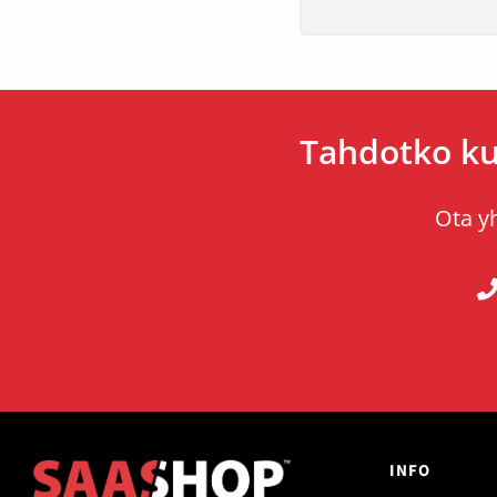
Tahdotko ku
Ota yh
INFO