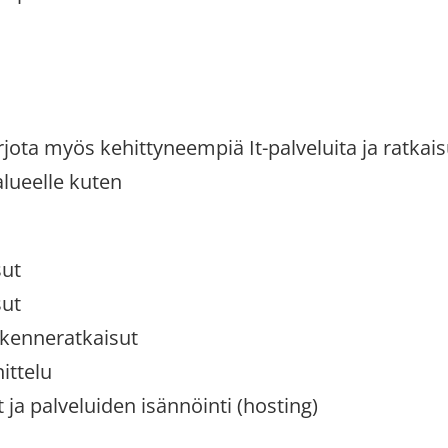
ota myös kehittyneempiä It-palveluita ja ratkaisu
alueelle kuten
sut
sut
iikenneratkaisut
ittelu
ja palveluiden isännöinti (hosting)