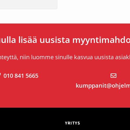
ulla lisää uusista myyntimahdol
teyttä, niin luomme sinulle kasvua uusista asiak
010 841 5665
kumppanit@ohjelmi
YRITYS