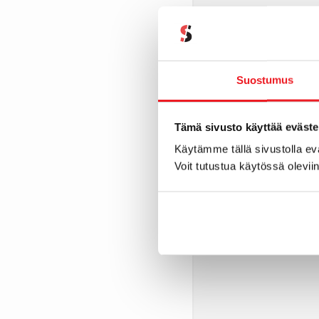
Suostumus
ecoIT
Tämä sivusto käyttää eväste
Uusimaa
Käytämme tällä sivustolla e
Voit tutustua käytössä olevii
Palvelukumppani
– IT-laitteiden k
ecoit.fi