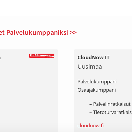
et Palvelukumppaniksi >>
m
CloudNow IT
Uusimaa
Palvelukumppani
Osaajakumppani
– Palvelinratkaisut
– Tietoturvaratkais
cloudnow.fi