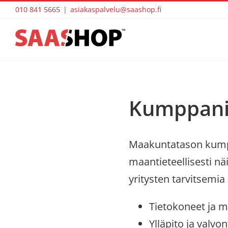
Skip
010 841 5665
|
asiakaspalvelu@saashop.fi
to
content
Kumppani
Maakuntatason kumppan
maantieteellisesti nä
yritysten tarvitsemia
Tietokoneet ja mu
Ylläpito ja valvo