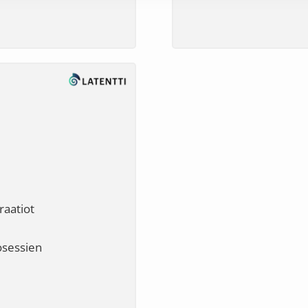
raatiot
osessien