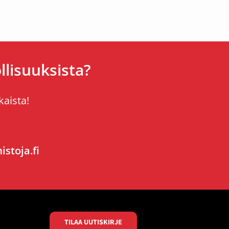
lisuuksista?
kaista!
stoja.fi
TILAA UUTISKIRJE