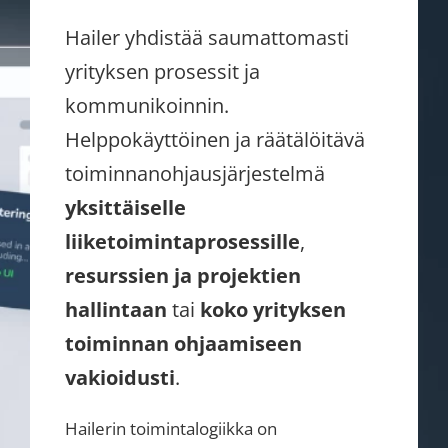
Hailer yhdistää saumattomasti
yrityksen prosessit ja
kommunikoinnin.
Helppokäyttöinen ja räätälöitävä
toiminnanohjausjärjestelmä
yksittäiselle
liiketoimintaprosessille
,
resurssien ja projektien
hallintaan
tai
koko yrityksen
toiminnan ohjaamiseen
vakioidusti
.
Hailerin toimintalogiikka on