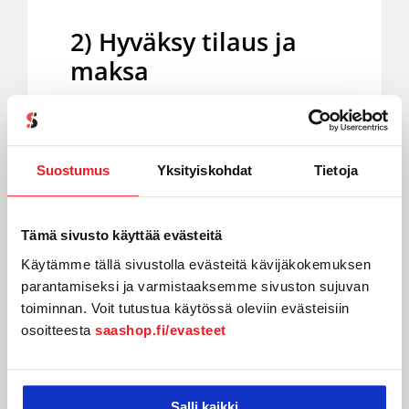
2) Hyväksy tilaus ja
maksa
Syötä omat tietosi oikein ja
hyväksy tilaus. Tämän jälkeen valitse
Suostumus
Yksityiskohdat
Tietoja
sinulle sopiva maksutapa.
Valitse maksutapa ja maksa
Tämä sivusto käyttää evästeitä
ensimmäinen sopimuskausi.
Käytämme tällä sivustolla evästeitä kävijäkokemuksen
Suositus:
Maksa ensimmäinen tilaus
parantamiseksi ja varmistaaksemme sivuston sujuvan
toiminnan. Voit tutustua käytössä oleviin evästeisiin
suomalaisen pankin verkkomaksulla
osoitteesta
saashop.fi/evasteet
tai luottokortilla – saat palvelut
nopeasti käyttöön.
Salli kaikki