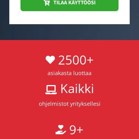
TILAA KÄYTTÖÖSI
2500
+
asiakasta luottaa
Kaikki
ohjelmistot yrityksellesi
9
+