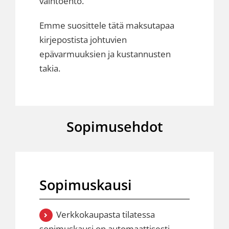
vaihtoehto.
Emme suosittele tätä maksutapaa
kirjepostista johtuvien
epävarmuuksien ja kustannusten
takia.
Sopimusehdot
Sopimuskausi
Verkkokaupasta tilatessa
sopimuskausi on automaattisesti