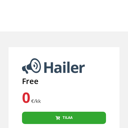
Free
0
€/kk
TILAA