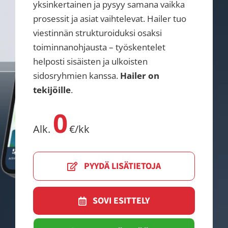
yksinkertainen ja pysyy samana vaikka
prosessit ja asiat vaihtelevat. Hailer tuo
viestinnän strukturoiduksi osaksi
toiminnanohjausta – työskentelet
helposti sisäisten ja ulkoisten
sidosryhmien kanssa.
Hailer on
tekijöille
.
0
Alk.
€/kk
PYYDÄ LISÄTIETOJA
SOVI ESITTELY