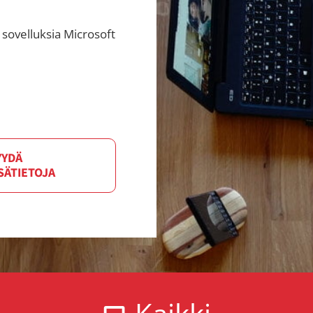
 sovelluksia Microsoft
YYDÄ
SÄTIETOJA