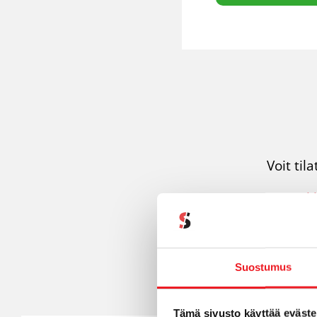
Voit til
Verk
Sähkö
järjest
Suostumus
Puhel
Tämä sivusto käyttää eväste