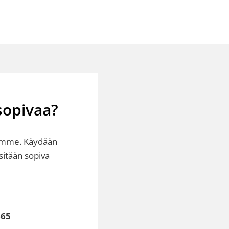
sopivaa?
iimme. Käydään
tsitään sopiva
665