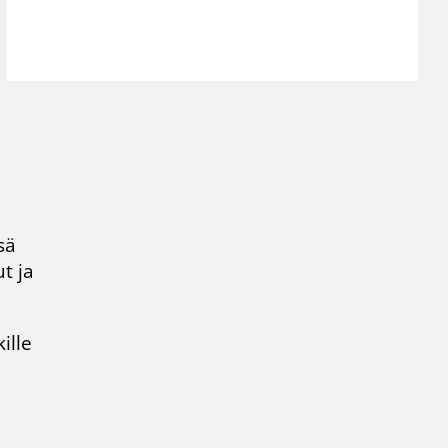
sä
t ja
ille