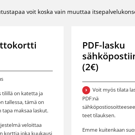
tustapaa voit koska vain muuttaa
itsepalvelukonso
ttokortti
PDF-lasku
sähköpostii
(2€)
us
Voit myös tilata l
 tilillä on katetta ja
PDF:nä
on tallessa, tämä on
sähköpostiosoitteeseen
n tapa maksaa laskut.
teet tilauksen.
rjestelmä veloittaa
Emme kuitenkaan suos
n korttia joka kuukausi