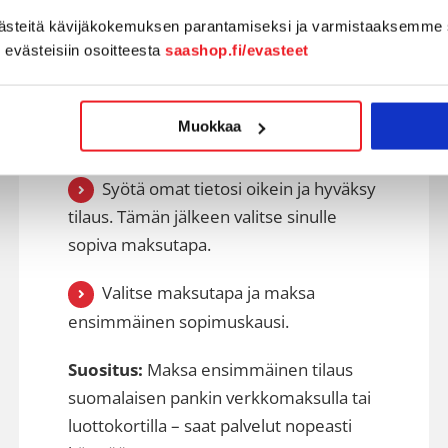
västeitä kävijäkokemuksen parantamiseksi ja varmistaaksemme 
n evästeisiin osoitteesta
saashop.fi/evasteet
2) Hyväksy tilaus ja
maksa
Muokkaa
Syötä omat tietosi oikein ja hyväksy
tilaus. Tämän jälkeen valitse sinulle
sopiva maksutapa.
Valitse maksutapa ja maksa
ensimmäinen sopimuskausi.
Suositus:
Maksa ensimmäinen tilaus
suomalaisen pankin verkkomaksulla tai
luottokortilla – saat palvelut nopeasti