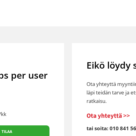
Eikö löydy 
s per user
Ota yhteyttä myynt
läpi teidän tarve ja e
ratkaisu.
/kk
Ota yhteyttä
>>
tai soita: 010 841 5
TILAA