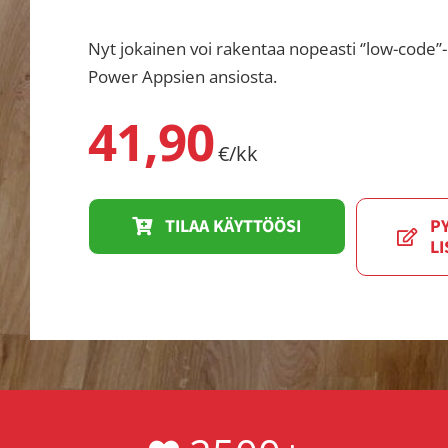
Nyt jokainen voi rakentaa nopeasti ‘’low-code’’-
Power Appsien ansiosta.
41,90
€/kk
TILAA KÄYTTÖÖSI
P
LI