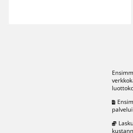
Ensimmä
verkko
luottoko
Ensim
palvelui
Lasku
kustann