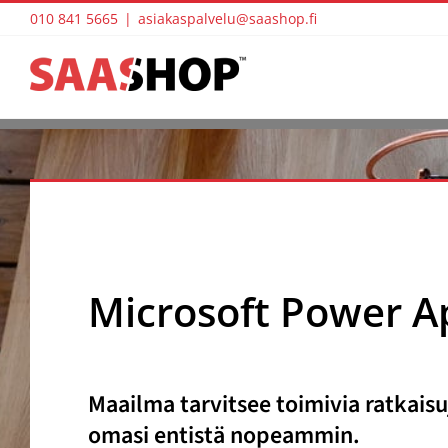
Skip
010 841 5665
|
asiakaspalvelu@saashop.fi
to
content
Microsoft Power A
Maailma tarvitsee toimivia ratkais
omasi entistä nopeammin.