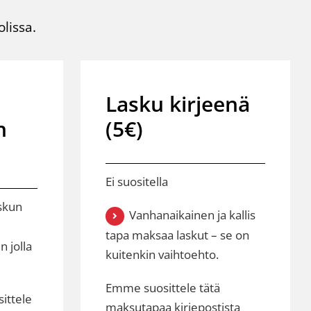
lissa.
Lasku kirjeenä
n
(5€)
Ei suositella
askun
Vanhanaikainen ja kallis
tapa maksaa laskut – se on
 jolla
kuitenkin vaihtoehto.
Emme suosittele tätä
ittele
maksutapaa kirjepostista