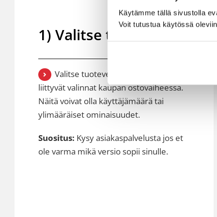
Käytämme tällä sivustolla e
Voit tutustua käytössä olevii
1) Valitse tuote
Valitse tuoteversio. Tee siihen
liittyvät valinnat kaupan ostovaiheessa.
Näitä voivat olla käyttäjämäärä tai
ylimääräiset ominaisuudet.
Suositus:
Kysy asiakaspalvelusta jos et
ole varma mikä versio sopii sinulle.