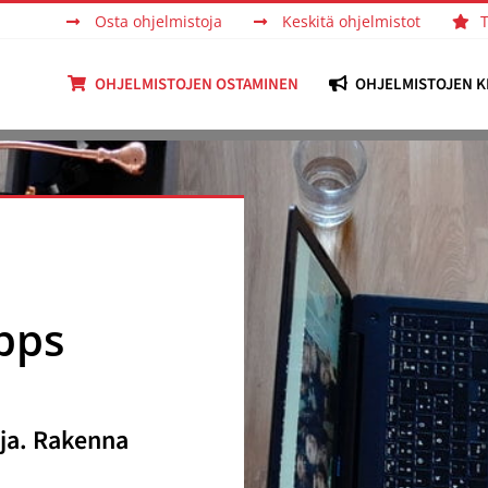
Osta ohjelmistoja
Keskitä ohjelmistot
OHJELMISTOJEN OSTAMINEN
OHJELMISTOJEN K
pps
uja. Rakenna