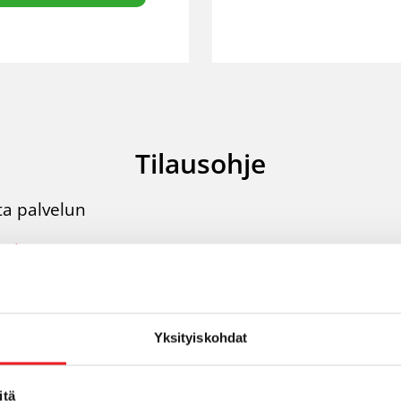
Tilausohje
ata palvelun
kokaupasta
(suositus)
postilla asiakaspalvelusta
(
asiakaspalvelu
tekee t
elmään)
Yksityiskohdat
imella 010 841 5665
itä