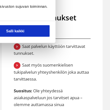
sivuston sujuvan toiminnan.
3) Saat tunnukset
palveluun
Salli kaikki
Saat palvelun käyttöön tarvittavat
tunnukset.
Saat myös suomenkielisen
tukipalvelun yhteyshenkilön joka auttaa
tarvittaessa.
Suositus:
Ole yhteydessä
asiakaspalveluun jos tarvitset apua –
olemme auttamassa sinua