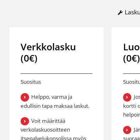
Lasku
Verkkolasku
Luo
(0€)
(0€)
Suositus
Suosit
Helppo, varma ja
Jos
edullisin tapa maksaa laskut.
kortti 
helpoi
Voit määrittää
Jä
verkolaskuosoitteen
itsepalvelukonsolissa myös
suoraa