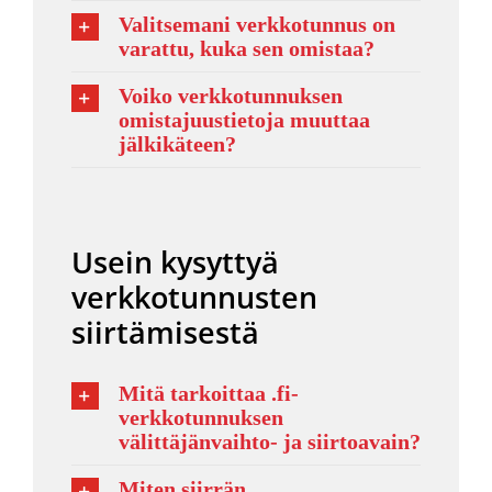
Valitsemani verkkotunnus on
varattu, kuka sen omistaa?
Voiko verkkotunnuksen
omistajuustietoja muuttaa
jälkikäteen?
Usein kysyttyä
verkkotunnusten
siirtämisestä
Mitä tarkoittaa .fi-
verkkotunnuksen
välittäjänvaihto- ja siirtoavain?
Miten siirrän