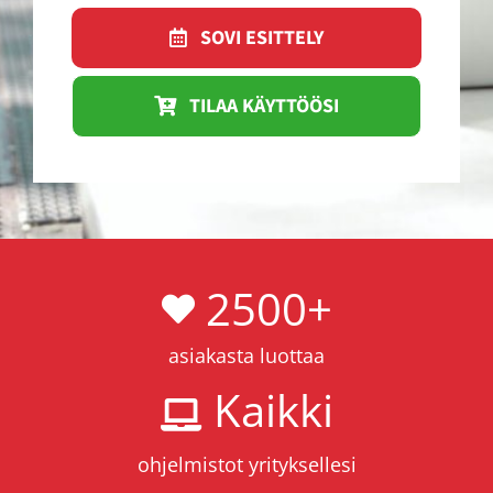
SOVI ESITTELY
TILAA KÄYTTÖÖSI
2500
+
asiakasta luottaa
Kaikki
ohjelmistot yrityksellesi