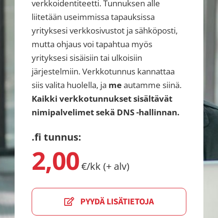
verkkoidentiteetti. Tunnuksen alle
liitetään useimmissa tapauksissa
yrityksesi verkkosivustot ja sähköposti,
mutta ohjaus voi tapahtua myös
yrityksesi sisäisiin tai ulkoisiin
järjestelmiin. Verkkotunnus kannattaa
siis valita huolella, ja
me
autamme siinä.
Kaikki verkkotunnukset sisältävät
nimipalvelimet sekä DNS -hallinnan.
.fi tunnus:
2,00
€/kk (+ alv)
PYYDÄ LISÄTIETOJA