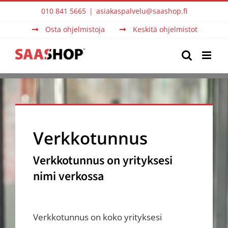
Skip
010 841 5665
|
asiakaspalvelu@saashop.fi
to
Osta ohjelmistoja
Keskitä ohjelmistot
content
Verkkotunnus
Verkkotunnus on yrityksesi
nimi verkossa
Verkkotunnus on koko yrityksesi