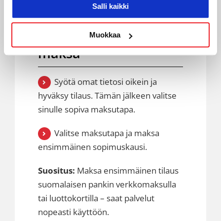
Salli kaikki
2) Hyväksy tilaus ja
Muokkaa
maksa
Syötä omat tietosi oikein ja
hyväksy tilaus. Tämän jälkeen valitse
sinulle sopiva maksutapa.
Valitse maksutapa ja maksa
ensimmäinen sopimuskausi.
Suositus:
Maksa ensimmäinen tilaus
suomalaisen pankin verkkomaksulla
tai luottokortilla – saat palvelut
nopeasti käyttöön.