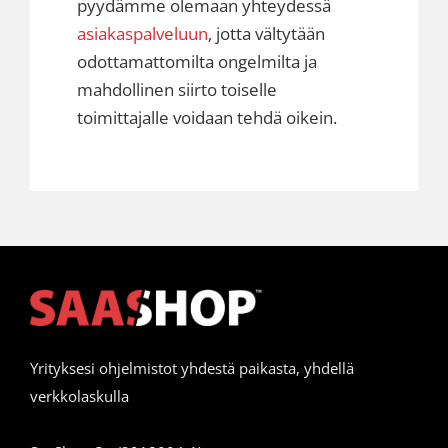
pyydämme olemaan yhteydessä
asiakaspalveluun
, jotta vältytään
odottamattomilta ongelmilta ja
mahdollinen siirto toiselle
toimittajalle voidaan tehdä oikein.
Yrityksesi ohjelmistot yhdestä paikasta, yhdellä
verkkolaskulla