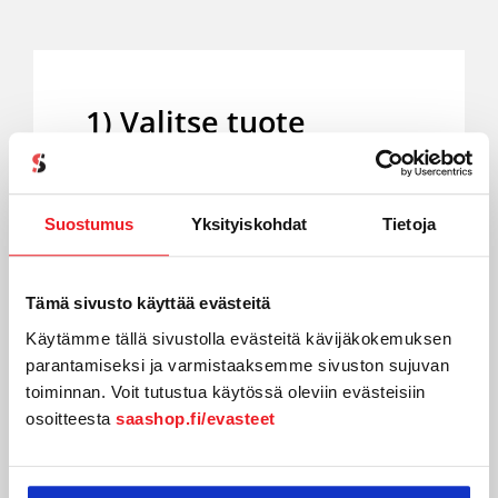
1) Valitse tuote
Valitse tuoteversio. Tee siihen
liittyvät valinnat kaupan
Suostumus
Yksityiskohdat
Tietoja
ostovaiheessa. Näitä voivat olla
käyttäjämäärä tai ylimääräiset
Tämä sivusto käyttää evästeitä
ominaisuudet.
Käytämme tällä sivustolla evästeitä kävijäkokemuksen
Suositus:
Kysy asiakaspalvelusta jos
parantamiseksi ja varmistaaksemme sivuston sujuvan
toiminnan. Voit tutustua käytössä oleviin evästeisiin
et ole varma mikä versio sopii sinulle.
osoitteesta
saashop.fi/evasteet