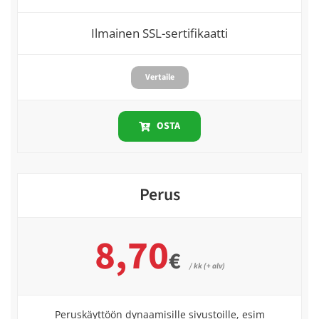
Ilmainen SSL-sertifikaatti
Vertaile
OSTA
Perus
8,70
€
/ kk (+ alv)
Peruskäyttöön dynaamisille sivustoille, esim