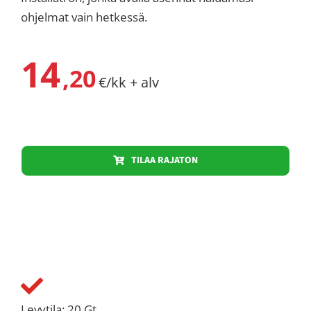
ohjelmat vain hetkessä.
14
,20
€/kk + alv
TILAA RAJATON
Levytila: 20 Gt