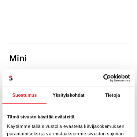
Mini
Pienten HTML-sivujen julkaisuun.
Edullinen ratkaisu pienten HTML-sivujen
Suostumus
Yksityiskohdat
Tietoja
julkaisuun ja sähköpostin uudelleenohjaukseen.
Mini soveltuukin erinomaisesti käyntikorttimaisille
Tämä sivusto käyttää evästeitä
sivuille ja julkaisetkin vaivattomasti HTML -sivuja
omalla verkkotunnuksellasi webhotelliin kuuluvan
Käytämme tällä sivustolla evästeitä kävijäkokemuksen
parantamiseksi ja varmistaaksemme sivuston sujuvan
Weebly -kotisivutyökalun avulla. Pakettiin