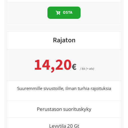
OSTA
Rajaton
14,20
€
/ kk (+ alv)
Suuremmille sivustoille, ilman turhia rajoituksia
Perustason suorituskyky
Levytila 20 Gt