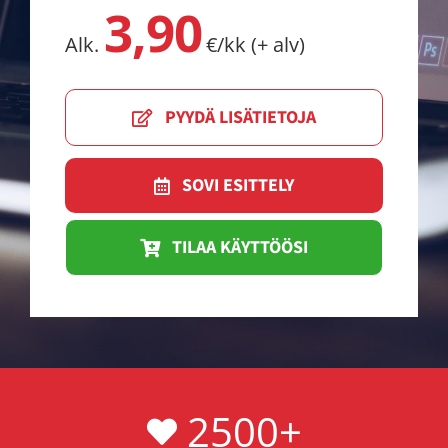
3,90
Alk.
€/kk (+ alv)
PYYDÄ LISÄTIETOJA
SOVI ESITTELY
TILAA KÄYTTÖÖSI
2500
+