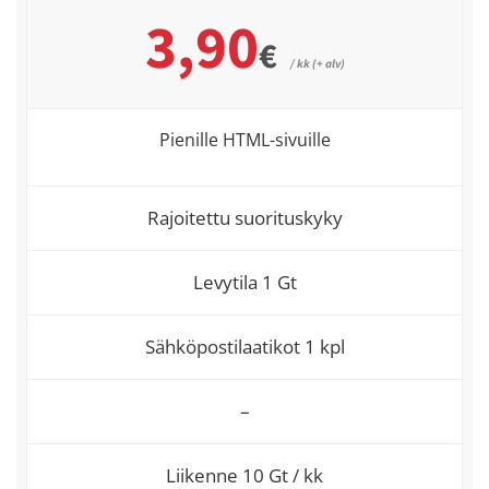
3,90
€
/ kk (+ alv)
Pienille HTML-sivuille
Rajoitettu suorituskyky
Levytila 1 Gt
Sähköpostilaatikot 1 kpl
–
Liikenne 10 Gt / kk