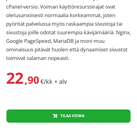
cPanel-versio. Voiman käyttöresurssirajat ovat
oletusarvoisesti normaalia korkeammat, joten
pyörität palvelussa myös raskaampia sivustoja tai
sivustoja joille odotat suurempia kävijämääriä. Nginx,
Google PageSpeed, MariaDB ja moni muu
ominaisuus pitävät huolen että dynaamiset sivustot
toimivat salaman nopeasti.
22
,90
€/kk + alv
TILAA VOIMA