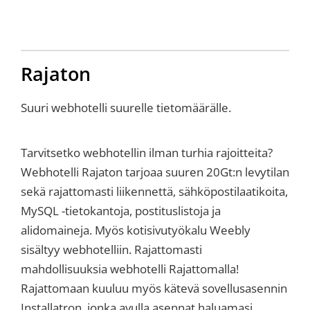
Rajaton
Suuri webhotelli suurelle tietomäärälle.
Tarvitsetko webhotellin ilman turhia rajoitteita?
Webhotelli Rajaton tarjoaa suuren 20Gt:n levytilan
sekä rajattomasti liikennettä, sähköpostilaatikoita,
MySQL -tietokantoja, postituslistoja ja
alidomaineja. Myös kotisivutyökalu Weebly
sisältyy webhotelliin. Rajattomasti
mahdollisuuksia webhotelli Rajattomalla!
Rajattomaan kuuluu myös kätevä sovellusasennin
Installatron, jonka avulla asennat haluamasi