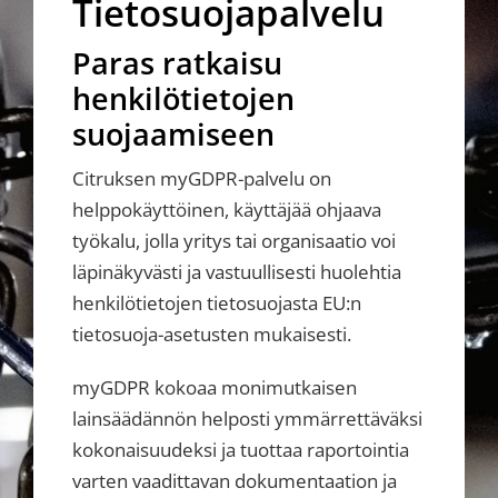
Tietosuojapalvelu
Paras ratkaisu
henkilötietojen
suojaamiseen
Citruksen myGDPR-palvelu on
helppokäyttöinen, käyttäjää ohjaava
työkalu, jolla yritys tai organisaatio voi
läpinäkyvästi ja vastuullisesti huolehtia
henkilötietojen tietosuojasta EU:n
tietosuoja-asetusten mukaisesti.
myGDPR kokoaa monimutkaisen
lainsäädännön helposti ymmärrettäväksi
kokonaisuudeksi ja tuottaa raportointia
varten vaadittavan dokumentaation ja