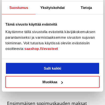
tukipalvelun yhteyshenkilön joka
auttaa tarvittaessa.
Suostumus
Yksityiskohdat
Tietoja
Suositus:
Ole yhteydessä
Tämä sivusto käyttää evästeitä
asiakaspalveluun jos tarvitset apua –
olemme auttamassa sinua
Käytämme tällä sivustolla evästeitä kävijäkokemuksen
parantamiseksi ja varmistaaksemme sivuston sujuvan
toiminnan. Voit tutustua käytössä oleviin evästeisiin
osoitteesta
saashop.fi/evasteet
Salli kaikki
Laskutus ja
maksuvaihtoehdot
Muokkaa
Ensimmäisen sopimuskauden maksat