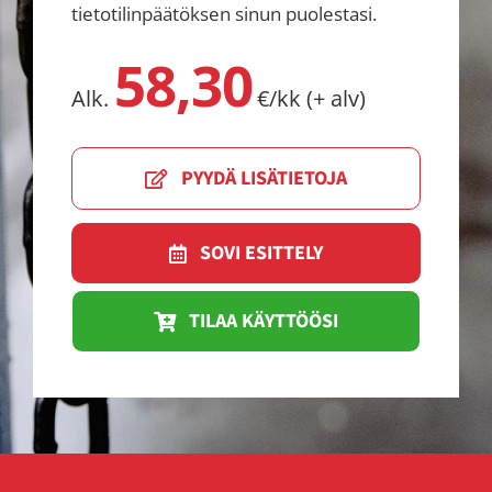
tietotilinpäätöksen sinun puolestasi.
58,30
Alk.
€/kk (+ alv)
PYYDÄ LISÄTIETOJA
SOVI ESITTELY
TILAA KÄYTTÖÖSI