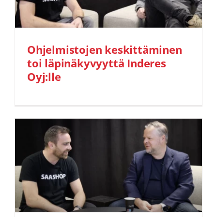
Ohjelmistojen keskittäminen
toi läpinäkyvyyttä Inderes
Oyj:lle