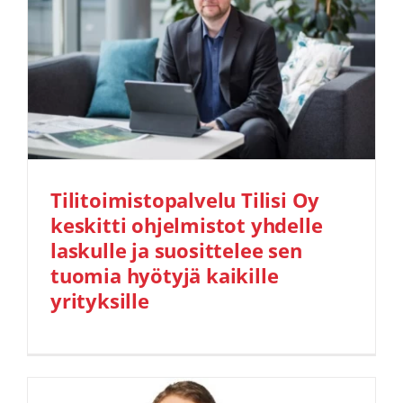
Tilitoimistopalvelu Tilisi Oy
keskitti ohjelmistot yhdelle
laskulle ja suosittelee sen
tuomia hyötyjä kaikille
yrityksille