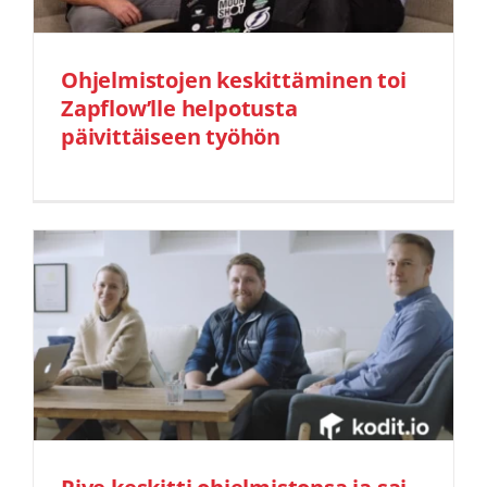
Ohjelmistojen keskittäminen toi
Zapflow’lle helpotusta
päivittäiseen työhön