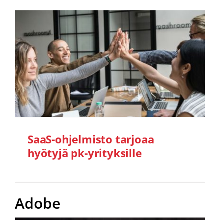
SaaS-ohjelmisto tarjoaa
hyötyjä pk-yrityksille
Adobe