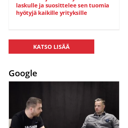
laskulle ja suosittelee sen tuomia
hyötyjä kaikille yrityksille
Google