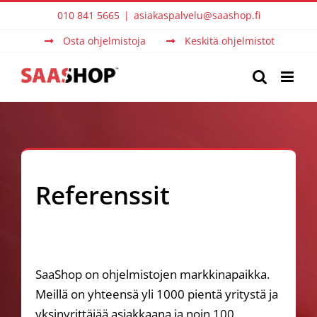
Skip
010 841 5665
|
asiakaspalvelu@saashop.fi
to
Osta ohjelmistoja
Keskitä ohjelmistot
content
Referenssit
SaaShop on ohjelmistojen markkinapaikka.
Meillä on yhteensä yli 1000 pientä yritystä ja
yksinyrittäjää asiakkaana ja noin 100