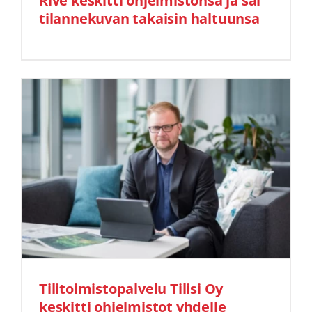
Rive keskitti ohjelmistonsa ja sai
tilannekuvan takaisin haltuunsa
Tilitoimistopalvelu Tilisi Oy
keskitti ohjelmistot yhdelle