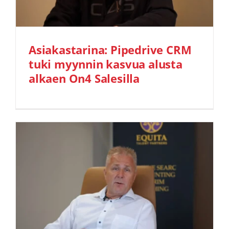
Asiakastarina: Pipedrive CRM
tuki myynnin kasvua alusta
alkaen On4 Salesilla