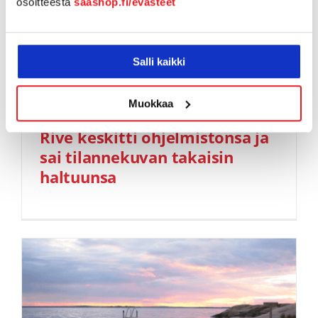
osoitteesta
saashop.fi/evasteet
Salli kaikki
Muokkaa
Rive keskitti ohjelmistonsa ja
sai tilannekuvan takaisin
haltuunsa