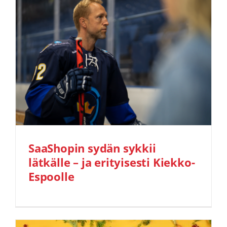
SaaShopin sydän sykkii
lätkälle – ja erityisesti Kiekko-
Espoolle