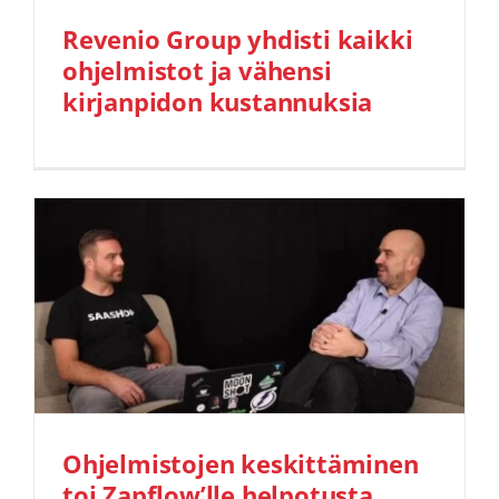
Revenio Group yhdisti kaikki
ohjelmistot ja vähensi
kirjanpidon kustannuksia
Ohjelmistojen keskittäminen
toi Zapflow’lle helpotusta