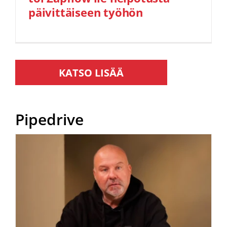
päivittäiseen työhön
Pipedrive