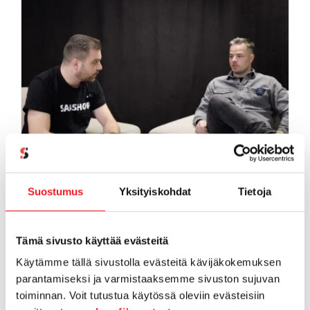
Ohjelmistojen keskittäminen
Suostumus
Yksityiskohdat
Tietoja
toi läpinäkyvyyttä Inderes
Oyj:lle
Tämä sivusto käyttää evästeitä
Käytämme tällä sivustolla evästeitä kävijäkokemuksen
parantamiseksi ja varmistaaksemme sivuston sujuvan
toiminnan. Voit tutustua käytössä oleviin evästeisiin