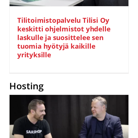
Tilitoimistopalvelu Tilisi Oy
keskitti ohjelmistot yhdelle
laskulle ja suosittelee sen
tuomia hyötyjä kaikille
yrityksille
Hosting