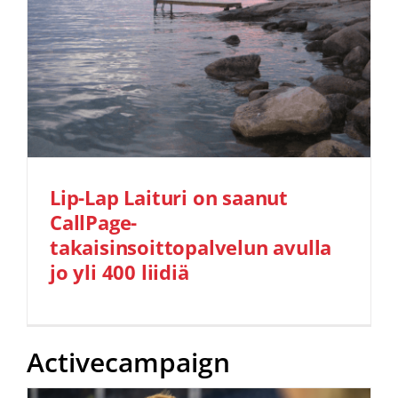
Lip-Lap Laituri on saanut
CallPage-
takaisinsoittopalvelun avulla
jo yli 400 liidiä
Activecampaign