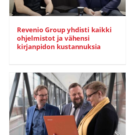
Revenio Group yhdisti kaikki
ohjelmistot ja vähensi
kirjanpidon kustannuksia