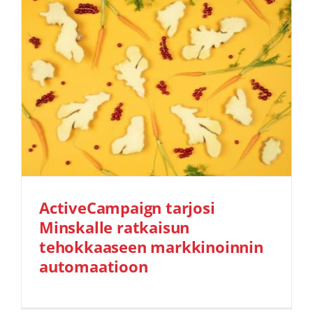
ActiveCampaign tarjosi
Minskalle ratkaisun
tehokkaaseen markkinoinnin
automaatioon