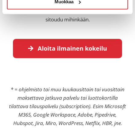
Muokkaa
ohjelmistojen kuitit AI-pohjaiseen
kuitinkäsittelijään. Huom! Tässä vaiheessa et vielä
sitoudu mihinkään.
Aloita ilmainen kokeilu
* = ohjelmisto tai muu kuukausittain tai vuosittain
maksettava jatkuva palvelu tai luottokortilla
tilattava tilauspalvelu (subscription). Esim Microsoft
M365, Google Workspace, Adobe, Pipedrive,
Hubspot, Jira, Miro, WordPress, Netflix, HBR, jne.