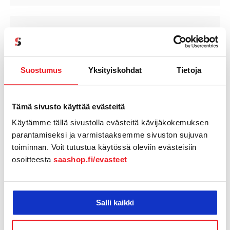
Yli 30 palvelua (*)
Suostumus
Yksityiskohdat
Tietoja
Pysyvästi ilmainen
Harvard Business
Review Digital -tilaus
Tämä sivusto käyttää evästeitä
Käytämme tällä sivustolla evästeitä kävijäkokemuksen
parantamiseksi ja varmistaaksemme sivuston sujuvan
toiminnan. Voit tutustua käytössä oleviin evästeisiin
osoitteesta
saashop.fi/evasteet
Salli kaikki
Aloita Ilmaisen Harward Business Review -
tilauksen lunastaminen syöttämällä nykyisten