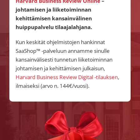
Harvard Business Review Online
–
johtamisen ja liiketoiminnan
kehittämisen kansainvälinen
huippupalvelu tilaajalahjana.
Kun keskität ohjelmistojen hankinnat
SaaShop™ -palveluun annamme sinulle
kansainvälisesti tunnetun liiketoiminnan
johtamisen ja kehittämisen julkaisun,
Harvard Business Review Digital -tilauksen
,
ilmaiseksi (arvo n. 144€/vuosi).