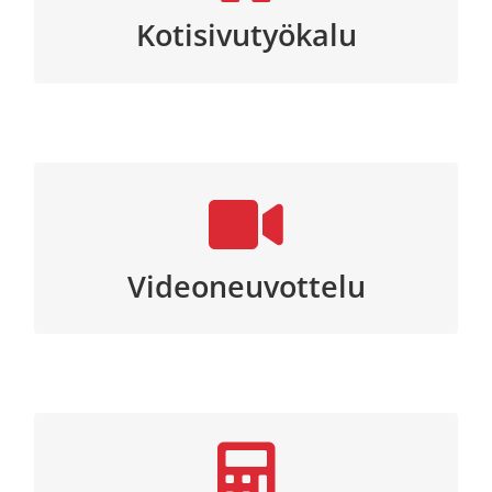
kotisivutyökalun.
Kotisivutyökalu
Microsoft 0365 Teams viestintä- ja
ryhmätyöskentelytila.
Videoneuvottelu
Isolta Archimedes laskutusohjelma