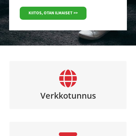
KIITOS, OTAN ILMAISET >>
Yrittäjän Paketti FREE on ilmainen tuote ja se
sisältää verkkotunnuksen, eli yrityksen
domain-nimen.
Verkkotunnus
Yrittäjän Paketti FREE on ilmainen tuote ja se