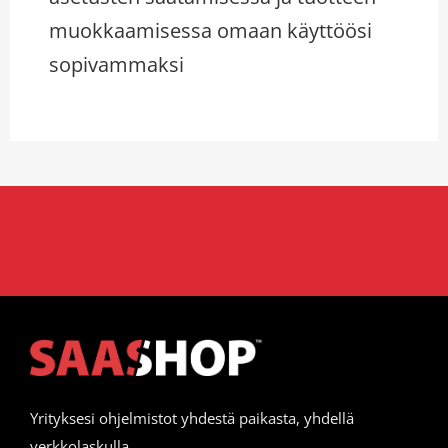
muokkaamisessa omaan käyttöösi
sopivammaksi
Yrityksesi ohjelmistot yhdestä paikasta, yhdellä
verkkolaskulla