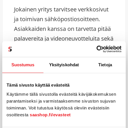
Jokainen yritys tarvitsee verkkosivut
ja toimivan sähköpostiosoitteen.
Asiakkaiden kanssa on tarvetta pitää
palavereita ja videoneuvotteluita sekä
hoitaa viestintää sähköisesti.
Tarjoamme pysyvästi ilmaisia
Suostumus
Yksityiskohdat
Tietoja
ohjelmistoja liiketoimintasi avuksi
joilla pystyt hoitamaan
Tämä sivusto käyttää evästeitä
yritystoiminnan alkuvaiheessa tai
Käytämme tällä sivustolla evästeitä kävijäkokemuksen
parantamiseksi ja varmistaaksemme sivuston sujuvan
tarpeiden kasvaessa liiketoiminnan
toiminnan. Voit tutustua käytössä oleviin evästeisiin
kannalta keskeisiä asioita.
osoitteesta
saashop.fi/evasteet
Yritysesittelyn kotisivulla jossa on oma