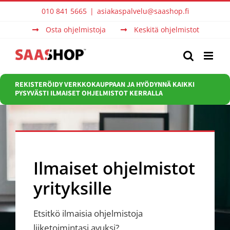
Skip
010 841 5665
|
asiakaspalvelu@saashop.fi
to
Osta ohjelmistoja
Keskitä ohjelmistot
content
REKISTERÖIDY VERKKOKAUPPAAN JA HYÖDYNNÄ KAIKKI
PYSYVÄSTI ILMAISET OHJELMISTOT KERRALLA
Ilmaiset ohjelmistot
yrityksille
Etsitkö ilmaisia ohjelmistoja
liiketoimintasi avuksi?