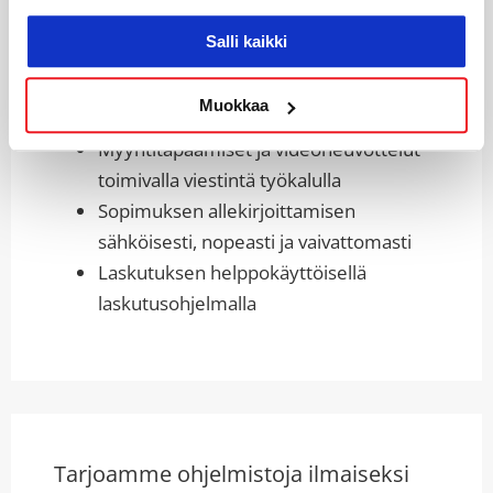
domain eli verkko-osoitteesi
Salli kaikki
Sähköpostien vastaanottamisen ja
lähettämisen omalla
Muokkaa
sähköpostiosoitteella
Myyntitapaamiset ja videoneuvottelut
toimivalla viestintä työkalulla
Sopimuksen allekirjoittamisen
sähköisesti, nopeasti ja vaivattomasti
Laskutuksen helppokäyttöisellä
laskutusohjelmalla
Tarjoamme ohjelmistoja ilmaiseksi