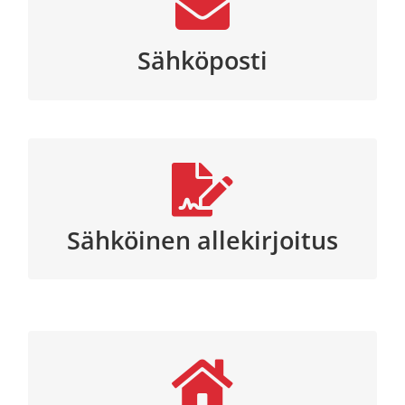
sisältää sähköpostiosoitteen (esim.
etunimi.sukunimi@yritys.fi)
Sähköposti
SignHero Choose Lazy – nopea ja ilmainen
sähköinen allekirjoitus.
Sähköinen allekirjoitus
Yrittäjän Paketti FREE on ilmainen tuote ja se
sisältää kotisivutilan sekä LiquidBlox-