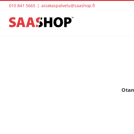
Skip
010 841 5665
|
asiakaspalvelu@saashop.fi
to
content
Otam