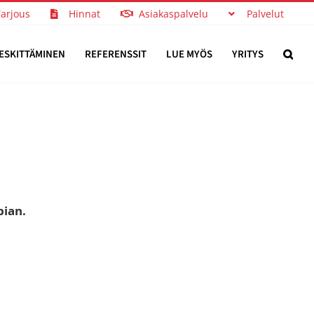
Tarjous
Hinnat
Asiakaspalvelu
Palvelut
ESKITTÄMINEN
REFERENSSIT
LUE MYÖS
YRITYS
pian.