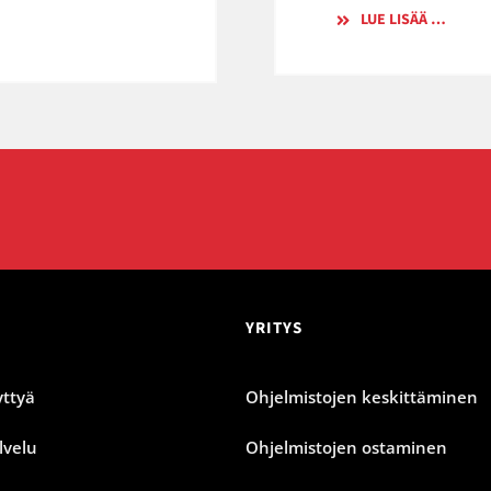
LUE LISÄÄ …
YRITYS
ttyä
Ohjelmistojen keskittäminen
lvelu
Ohjelmistojen ostaminen