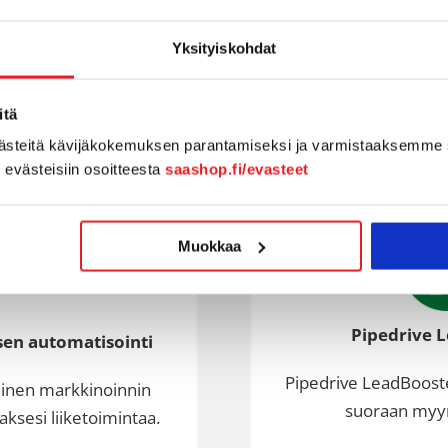
Copilot yhdistää suuren kielimallin,
chattibotin ja Microsoft 365 -sovelluksien
Yksityiskohdat
teknologiat.
LUE LISÄÄ …
itä
västeitä kävijäkokemuksen parantamiseksi ja varmistaaksemme 
n evästeisiin osoitteesta
saashop.fi/evasteet
Muokkaa
Pipedrive 
en automatisointi
Pipedrive LeadBooste
linen markkinoinnin
suoraan myynt
ksesi liiketoimintaa.