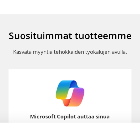
Suosituimmat tuotteemme
Kasvata myyntiä tehokkaiden työkalujen avulla.
Microsoft Copilot auttaa sinua
tekemään enemmän ja paremmin.