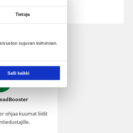
LUE LISÄÄ …
Tietoja
sivuston sujuvan toiminnan.
Salli kaikki
LeadBooster
r ohjaa kuumat liidit
iedustajille.