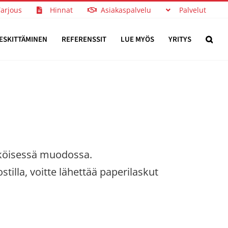
Tarjous
Hinnat
Asiakaspalvelu
Palvelut
ESKITTÄMINEN
REFERENSSIT
LUE MYÖS
YRITYS
hköisessä muodossa.
tilla, voitte lähettää paperilaskut