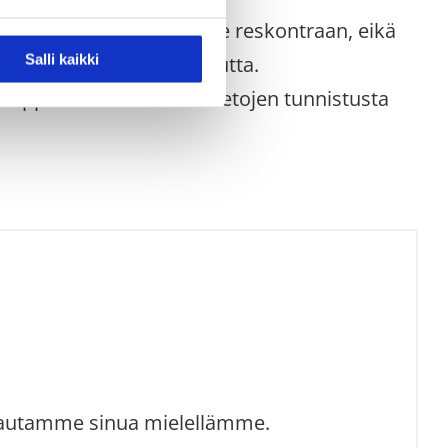
maattisesti yrityksemme reskontraan, eikä
Salli kaikki
vastaanottajaansa tätä kautta.
 lopputuloksen laskun tietojen tunnistusta
ä, autamme sinua mielellämme.