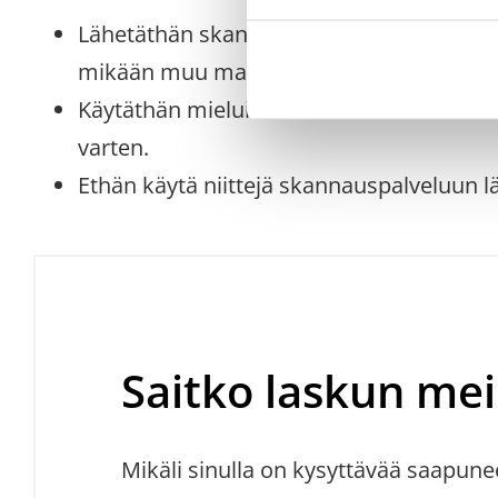
Lähetäthän skannausosoitteeseen ainoas
mikään muu materiaali (esimerkiksi kuitit,
Käytäthän mieluiten tekstissä vain musta
varten.
Ethän käytä niittejä skannauspalveluun lä
Saitko laskun mei
Mikäli sinulla on kysyttävää saapune