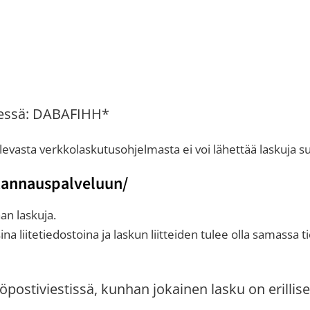
täessä: DABAFIHH*
olevasta verkkolaskutusohjelmasta ei voi lähettää laskuja 
skannauspalveluun/
an laskuja.
 liitetiedostoina ja laskun liitteiden tulee olla samassa t
postiviestissä, kunhan jokainen lasku on erillisenä