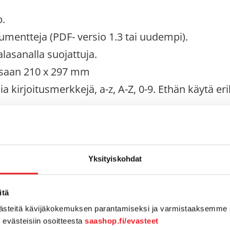
.
umentteja (PDF- versio 1.3 tai uudempi).
alasanalla suojattuja.
ssaan 210 x 297 mm
isia kirjoitusmerkkejä, a-z, A-Z, 0-9. Ethän käytä 
uspalveluun
 kirjekuoressa, jotta lasku voidaan välittää nopeasti ja luot
Yksityiskohdat
itä
västeitä kävijäkokemuksen parantamiseksi ja varmistaaksemme 
n evästeisiin osoitteesta
saashop.fi/evasteet