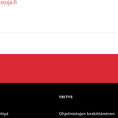
toja.fi
YRITYS
ttyä
Ohjelmistojen keskittäminen