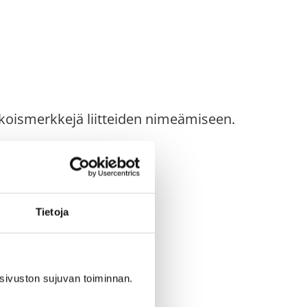
erikoismerkkejä liitteiden nimeämiseen.
ettavasti vastaanottajalleen.
Tietoja
sivuston sujuvan toiminnan.