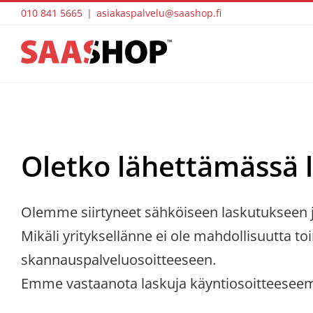
Skip
010 841 5665
|
asiakaspalvelu@saashop.fi
to
content
Oletko lähettämässä l
Olemme siirtyneet sähköiseen laskutukseen 
Mikäli yrityksellänne ei ole mahdollisuutta to
skannauspalveluosoitteeseen.
Emme vastaanota laskuja käyntiosoitteese