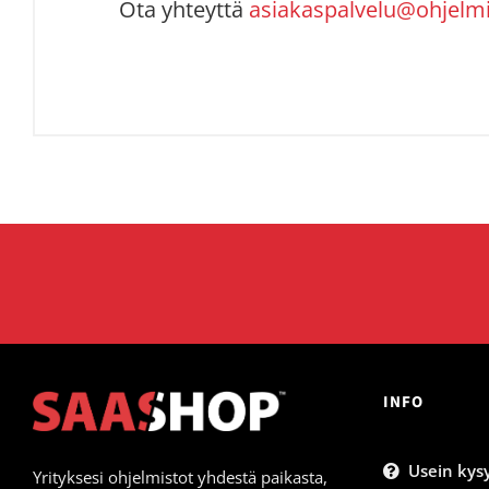
Ota yhteyttä
asiakaspalvelu@ohjelmis
INFO
Usein kysy
Yrityksesi ohjelmistot yhdestä paikasta,