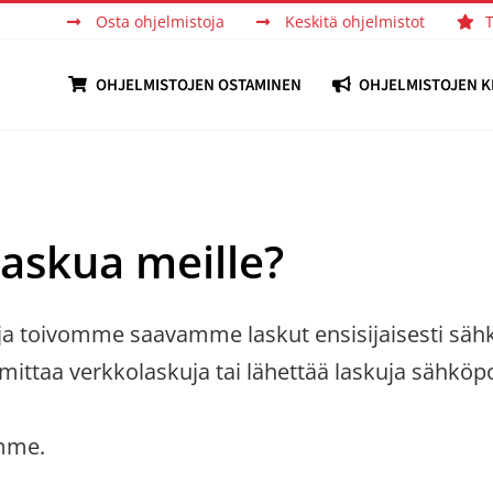
Osta ohjelmistoja
Keskitä ohjelmistot
OHJELMISTOJEN OSTAMINEN
OHJELMISTOJEN K
askua meille?
ja toivomme saavamme laskut ensisijaisesti sä
imittaa verkkolaskuja tai lähettää laskuja sähköpos
emme.