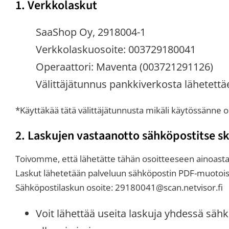
1. Verkkolaskut
SaaShop Oy, 2918004-1
Verkkolaskuosoite: 003729180041
Operaattori: Maventa (003721291126)
Välittäjätunnus pankkiverkosta lähetet
*Käyttäkää tätä välittäjätunnusta mikäli käytössänne 
2. Laskujen vastaanotto sähköpostitse 
Toivomme, että lähetätte tähän osoitteeseen ainoasta
Laskut lähetetään palveluun sähköpostin PDF-muotoisina
Sähköpostilaskun osoite: 29180041@scan.netvisor.fi
Voit lähettää useita laskuja yhdessä sähkö