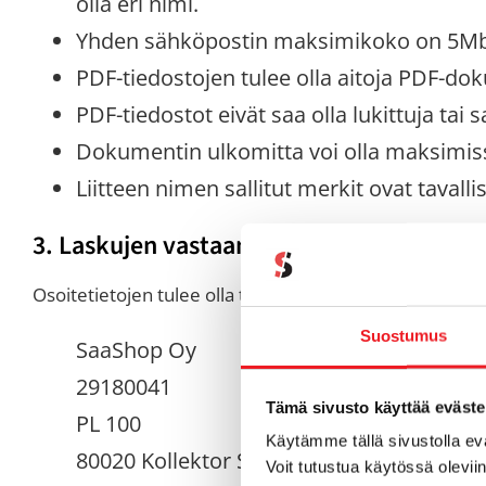
olla eri nimi.
Yhden sähköpostin maksimikoko on 5Mb
PDF-tiedostojen tulee olla aitoja PDF-dok
PDF-tiedostot eivät saa olla lukittuja tai s
Dokumentin ulkomitta voi olla maksimi
Liitteen nimen sallitut merkit ovat tavall
3. Laskujen vastaanotto postitse skanna
Osoitetietojen tulee olla täydellisinä sekä laskussa että
Suostumus
SaaShop Oy
29180041
Tämä sivusto käyttää eväste
PL 100
Käytämme tällä sivustolla e
80020 Kollektor Scan
Voit tutustua käytössä olevii