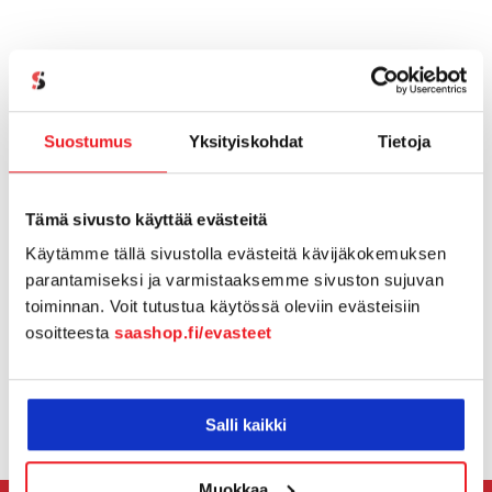
Lasku
Tarjoamme vaihtoehdoksi myös tilauksen
Suostumus
Yksityiskohdat
Tietoja
maksamisen laskulla. Voit maksaa tilauksesi
sähköisellä laskulla (e-lasku), laskulla
Tämä sivusto käyttää evästeitä
sähköpostiisi (+2€) tai perinteisellä laskulla
Käytämme tällä sivustolla evästeitä kävijäkokemuksen
kirjeenä (+5€). Laskulla maksaessa
parantamiseksi ja varmistaaksemme sivuston sujuvan
verkkokauppa odottaa vahvistuksen maksusta
toiminnan. Voit tutustua käytössä oleviin evästeisiin
ennen palvelun avaamista.
osoitteesta
saashop.fi/evasteet
Salli kaikki
Muokkaa