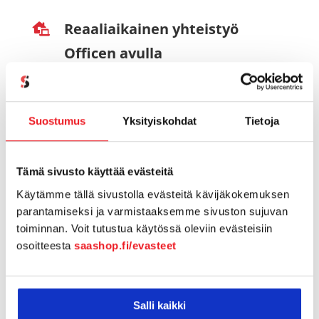
Reaaliaikainen yhteistyö
Officen avulla
Tee yhteistyötä Officen
verkkosovelluksilla (esimerkiksi
Suostumus
Yksityiskohdat
Tietoja
Word, Excel, PowerPoint ja
OneNote).
Tämä sivusto käyttää evästeitä
Käytämme tällä sivustolla evästeitä kävijäkokemuksen
parantamiseksi ja varmistaaksemme sivuston sujuvan
toiminnan. Voit tutustua käytössä oleviin evästeisiin
OTA KÄYTTÖÖN
osoitteesta
saashop.fi/evasteet
Yhteensopivuus
Salli kaikki