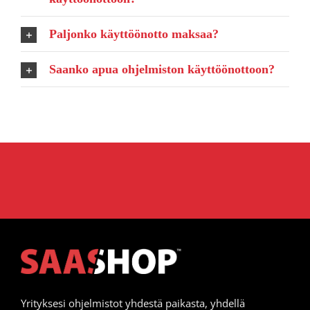
Paljonko käyttöönotto maksaa?
Saanko apua ohjelmiston käyttöönottoon?
Yrityksesi ohjelmistot yhdestä paikasta, yhdellä