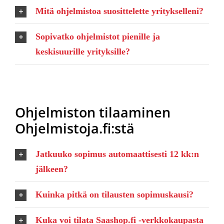
Mitä ohjelmistoa suosittelette yritykselleni?
Sopivatko ohjelmistot pienille ja
keskisuurille yrityksille?
Ohjelmiston tilaaminen
Ohjelmistoja.fi:stä
Jatkuuko sopimus automaattisesti 12 kk:n
jälkeen?
Kuinka pitkä on tilausten sopimuskausi?
Kuka voi tilata Saashop.fi -verkkokaupasta