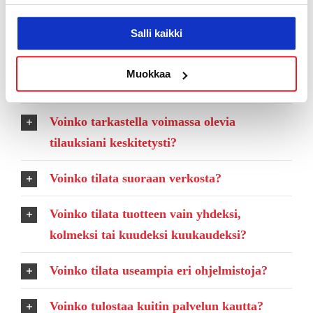
Voinko maksaa luottokortilla?
Salli kaikki
Voinko muuttaa (kasvattaa tai pienentää)
Muokkaa
tilauksieni sisältöä?
Voinko tarkastella voimassa olevia
tilauksiani keskitetysti?
Voinko tilata suoraan verkosta?
Voinko tilata tuotteen vain yhdeksi,
kolmeksi tai kuudeksi kuukaudeksi?
Voinko tilata useampia eri ohjelmistoja?
Voinko tulostaa kuitin palvelun kautta?