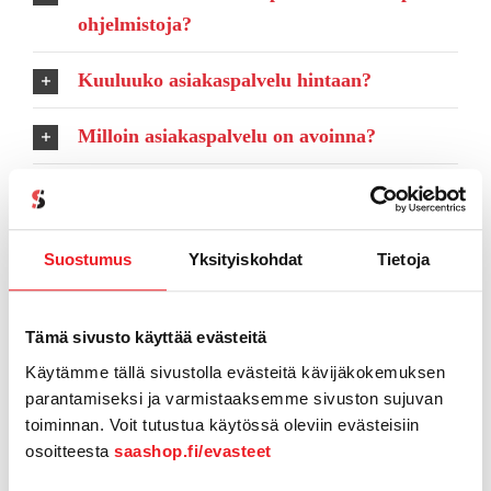
ohjelmistoja?
Kuuluuko asiakaspalvelu hintaan?
Milloin asiakaspalvelu on avoinna?
Mitä asiakaspalveluun sisältyy?
Miten voin irtisanoa yksittäisen ohjelmiston
Suostumus
Yksityiskohdat
Tietoja
sopimuksen? Entä kaikkien?
Saanko tilauksista kuitin sähköpostiini
Tämä sivusto käyttää evästeitä
automaattisesti?
Käytämme tällä sivustolla evästeitä kävijäkokemuksen
parantamiseksi ja varmistaaksemme sivuston sujuvan
Voinko maksaa kaikki kerralla?
toiminnan. Voit tutustua käytössä oleviin evästeisiin
osoitteesta
saashop.fi/evasteet
Voinko maksaa laskulla?