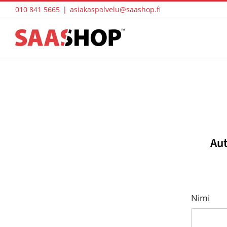
Skip
010 841 5665
|
asiakaspalvelu@saashop.fi
to
content
Au
Nimi