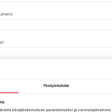
numero
ti
Yksityiskohdat
rpeesi vapaamuotoisesti
itä
västeitä kävijäkokemuksen parantamiseksi ja varmistaaksemme 