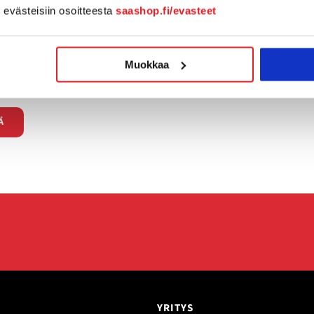
n evästeisiin osoitteesta
saashop.fi/evasteet
Muokkaa
YRITYS