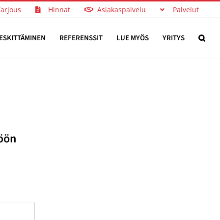
Tarjous
Hinnat
Asiakaspalvelu
Palvelut
ESKITTÄMINEN
REFERENSSIT
LUE MYÖS
YRITYS
öön