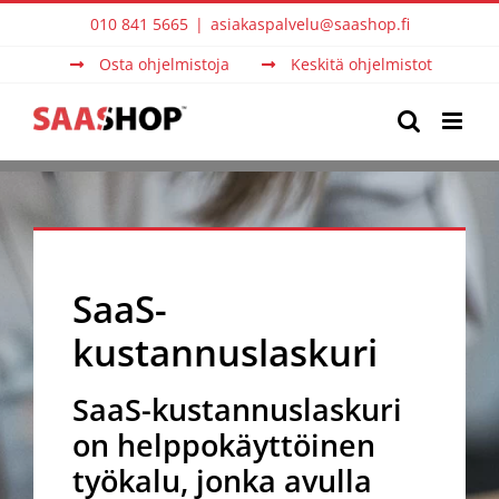
Skip
010 841 5665
|
asiakaspalvelu@saashop.fi
to
Osta ohjelmistoja
Keskitä ohjelmistot
content
SaaS-
kustannuslaskuri
SaaS-kustannuslaskuri
on helppokäyttöinen
työkalu, jonka avulla