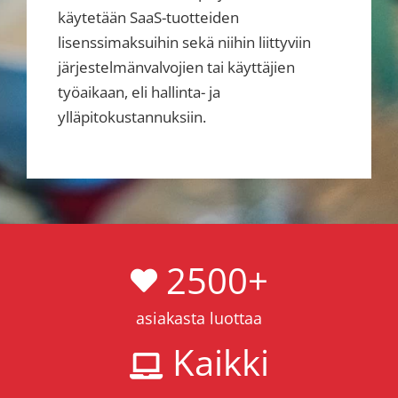
käytetään SaaS-tuotteiden
lisenssimaksuihin sekä niihin liittyviin
järjestelmänvalvojien tai käyttäjien
työaikaan, eli hallinta- ja
ylläpitokustannuksiin.
2500
+
asiakasta luottaa
Kaikki