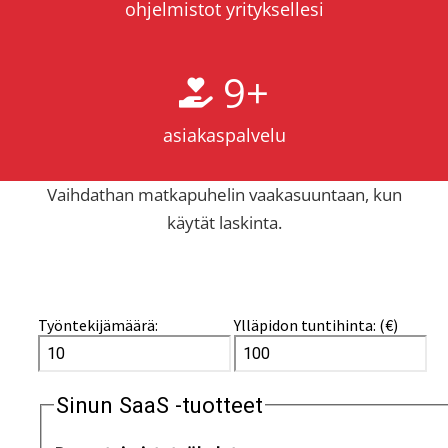
ohjelmistot yrityksellesi
9
+
asiakaspalvelu
Vaihdathan matkapuhelin vaakasuuntaan, kun
käytät laskinta.