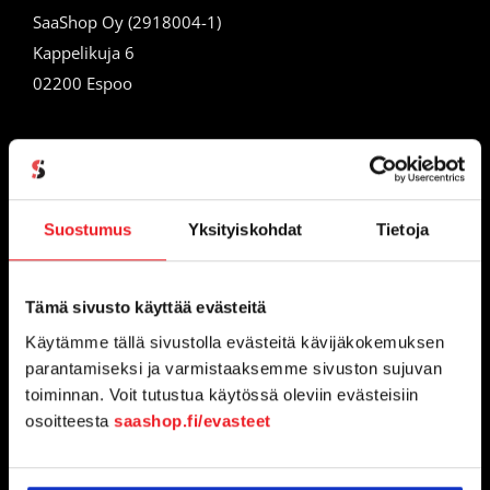
SaaShop Oy (2918004-1)
Kappelikuja 6
02200 Espoo
Suostumus
Yksityiskohdat
Tietoja
INFO
Tämä sivusto käyttää evästeitä
Usein kysyttyä
Käytämme tällä sivustolla evästeitä kävijäkokemuksen
parantamiseksi ja varmistaaksemme sivuston sujuvan
Asiakaspalvelu
toiminnan. Voit tutustua käytössä oleviin evästeisiin
osoitteesta
saashop.fi/evasteet
Ohjelmistoneuvonta
Ota yhteyttä