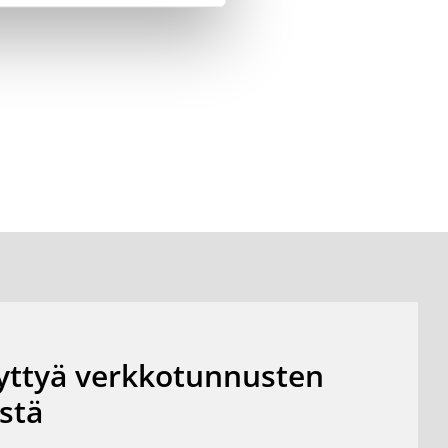
yttyä verkkotunnusten
estä