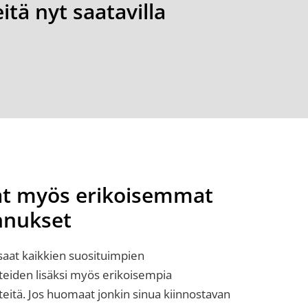
itä nyt saatavilla
at myös erikoisemmat
nnukset
 saat kaikkien suosituimpien
eiden lisäksi myös erikoisempia
eitä. Jos huomaat jonkin sinua kiinnostavan