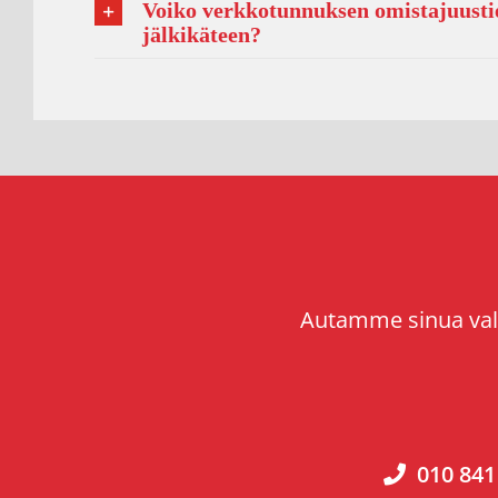
Voiko verkkotunnuksen omistajuusti
jälkikäteen?
Autamme sinua vali
010 841