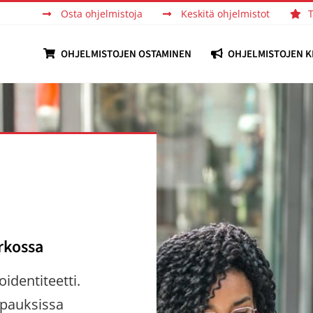
Osta ohjelmistoja
Keskitä ohjelmistot
OHJELMISTOJEN OSTAMINEN
OHJELMISTOJEN K
rkossa
identiteetti.
apauksissa