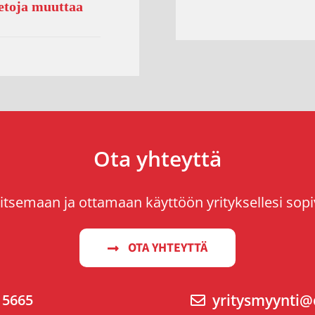
etoja muuttaa
Ota yhteyttä
tsemaan ja ottamaan käyttöön yrityksellesi sop
OTA YHTEYTTÄ
 5665
yritysmyynti@o