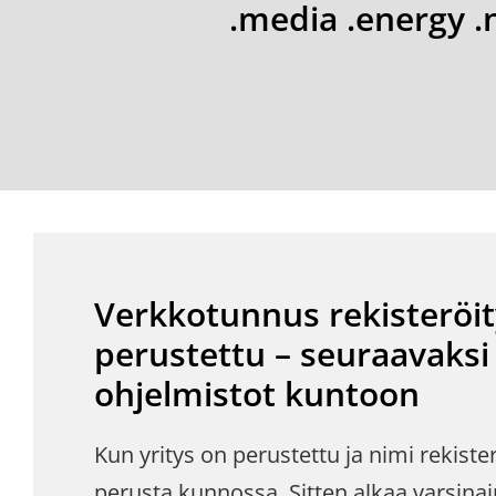
.media .energy .n
Verkkotunnus rekisteröity
perustettu – seuraavaksi
ohjelmistot kuntoon
Kun yritys on perustettu ja nimi rekister
perusta kunnossa. Sitten alkaa varsina