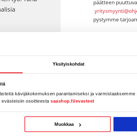
päätteen puuttuvan
alisia
yritysmyynti@ohje
pystymme tarjoama
kaupasta tai
Yksityiskohdat
im. MS365 tai G
itä
västeitä kävijäkokemuksen parantamiseksi ja varmistaaksemme 
iakkaasi sekä
n evästeisiin osoitteesta
saashop.fi/evasteet
tyviä
Muokkaa