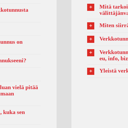
Mitä tarkoi
rkkotunnusta
välittäjänv
Miten siir
Verkkotunnu
tunnus on
Verkkotunnu
eu, info, bi
unnukseeni?
Yleistä ver
uan vielä pitää
simaan
, kuka sen