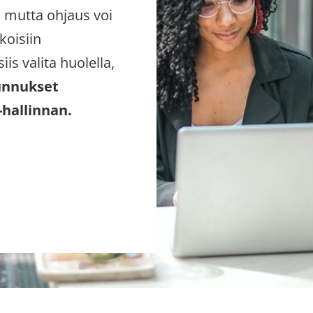
, mutta ohjaus voi
koisiin
is valita huolella,
unnukset
-hallinnan.