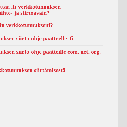
ttaa .fi-verkkotunnuksen
aihto- ja siirtoavain?
rän verkkotunnukseni?
ksen siirto-ohje päätteelle .fi
ksen siirto-ohje päätteille com, net, org,
z
kkotunnuksen siirtämisestä