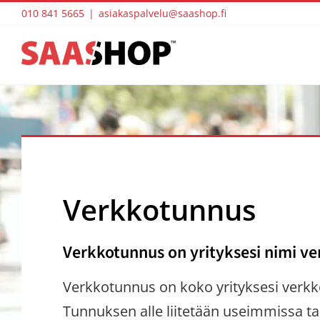
Skip
010 841 5665
|
asiakaspalvelu@saashop.fi
to
content
Verkkotunnus
Verkkotunnus on yrityksesi nimi ve
Verkkotunnus on koko yrityksesi verkko
Tunnuksen alle liitetään useimmissa t