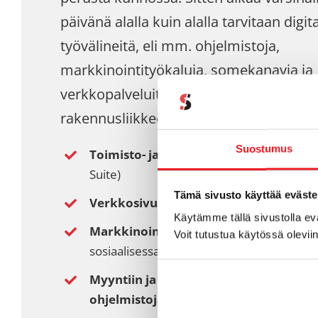
päivänä alalla kuin alalla tarvitaan digita
työvälineitä, eli mm. ohjelmistoja,
markkinointityökaluja, somekanavia ja
verkkopalveluita. Oli kyse sitten kukka
rakennusliikkeestä, tarvitset ainakin:
Suostumus
Toimisto- ja sähköpostiohjelmistot
(es
Suite)
Tämä sivusto käyttää eväste
Verkkosivut ja liidityökalut
Käytämme tällä sivustolla e
Markkinointityökalut
, joilla tavoitat as
Voit tutustua käytössä olevii
sosiaalisessa että perinteisessä mediassa
Myyntiin ja asiakkuuksien hoitoon liit
ohjelmistoja