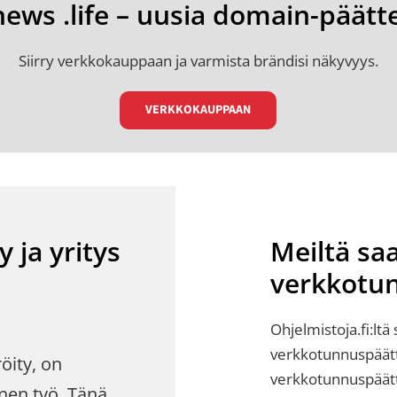
ews .life – uusia domain-päätte
Siirry verkkokauppaan ja varmista brändisi näkyvyys.
VERKKOKAUPPAAN
 ja yritys
Meiltä sa
verkkotu
Ohjelmistoja.fi:ltä
verkkotunnuspäätt
öity, on
verkkotunnuspäätt
inen työ. Tänä