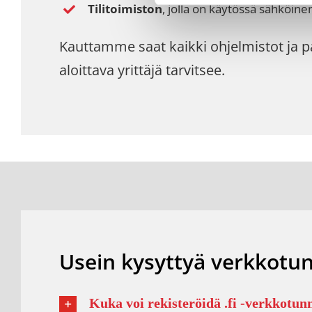
Tilitoimiston
, jolla on käytössä sähköine
Kauttamme saat kaikki ohjelmistot ja pal
aloittava yrittäjä tarvitsee.
Usein kysyttyä verkkotu
Kuka voi rekisteröidä .fi -verkkotu