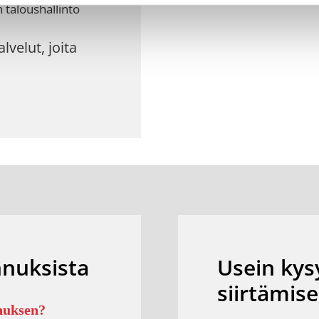
n taloushallinto
velut, joita
nnuksista
Usein kys
siirtämis
nnuksen?