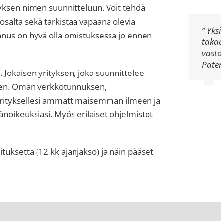
tyksen nimen suunnitteluun. Voit tehdä
osalta sekä tarkistaa vapaana olevia
” Yks
s on hyvä olla omistuksessa jo ennen
takaa
vast
Paten
. Jokaisen yrityksen, joka suunnittelee
seen. Oman verkkotunnuksen,
t yrityksellesi ammattimaisemman ilmeen ja
änoikeuksiasi. Myös erilaiset ohjelmistot
ituksetta (12 kk ajanjakso) ja näin pääset