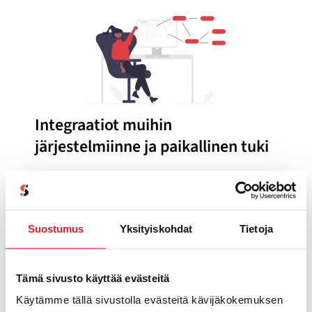
Integraatiot muihin
järjestelmiinne ja paikallinen tuki
Varmistamme, että Pipedrive keskustelee
saumattomasti muiden ohjelmistojesi kanssa.
Olipa kyseessä sähköpostimarkkinointi,
Suostumus
Yksityiskohdat
Tietoja
puhelinjärjestelmä tai taloushallinto,
autamme rakentamaan toimivat integraatiot,
jotka automatisoivat tiedonsiirron ja
Tämä sivusto käyttää evästeitä
vähentävät manuaalista työtä.
Käytämme tällä sivustolla evästeitä kävijäkokemuksen