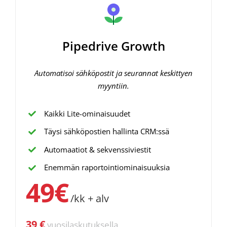
Pipedrive Growth
Automatisoi sähköpostit ja seurannat keskittyen
myyntiin.
Kaikki Lite-ominaisuudet
Täysi sähköpostien hallinta CRM:ssä
Automaatiot & sekvenssiviestit
Enemmän raportointiominaisuuksia
49€
/kk + alv
39 €
vuosilaskutuksella