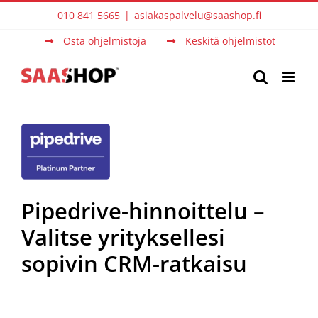
Skip
010 841 5665
|
asiakaspalvelu@saashop.fi
to
Osta ohjelmistoja
Keskitä ohjelmistot
content
Pipedrive-hinnoittelu –
Valitse yrityksellesi
sopivin CRM-ratkaisu