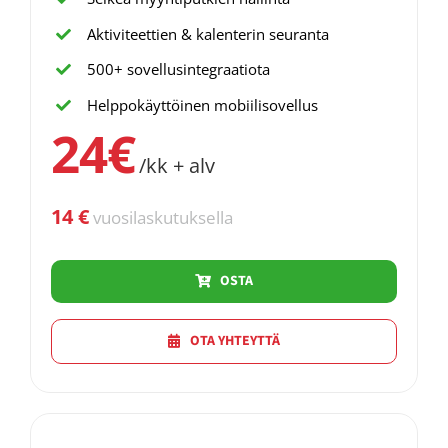
Aktiviteettien & kalenterin seuranta
500+ sovellusintegraatiota
Helppokäyttöinen mobiilisovellus
24€
/kk + alv
14 €
vuosilaskutuksella
OSTA
OTA YHTEYTTÄ