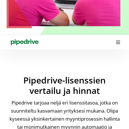
Toggl
Navig
Hinta
Käyttöönotto
Pipedrive-lisenssien
Konsultointi
vertailu ja hinnat
Koulutukset
Pipedrive tarjoaa neljä eri lisenssitasoa, jotka on
suunniteltu kasvamaan yrityksesi mukana. Olipa
Integraatiot
kyseessä yksinkertainen myyntiprosessin hallinta
tai monimutkainen myynnin automaatio ja
Artikkelit