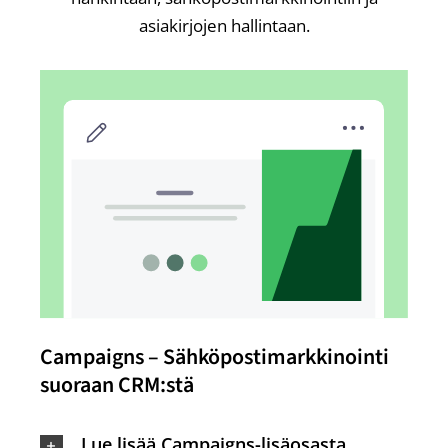
asiakirjojen hallintaan.
Campaigns – Sähköpostimarkkinointi
suoraan CRM:stä
Lue lisää Campaigns-lisäosasta