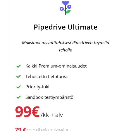
Pipedrive Ultimate
Maksimoi myyntituloksesi Pipedriven täydellä
teholla
Kaikki Premium-ominaisuudet
Tehostettu tietoturva
Priority-tuki
Sandbox-testiympäristö
99€
/kk + alv
79 €
vuosilaskutuksella