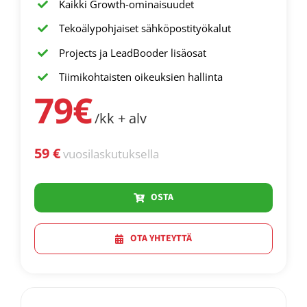
Kaikki Growth-ominaisuudet
Tekoälypohjaiset sähköpostityökalut
Projects ja LeadBooder lisäosat
Tiimikohtaisten oikeuksien hallinta
79€
/kk + alv
59 €
vuosilaskutuksella
OSTA
OTA YHTEYTTÄ