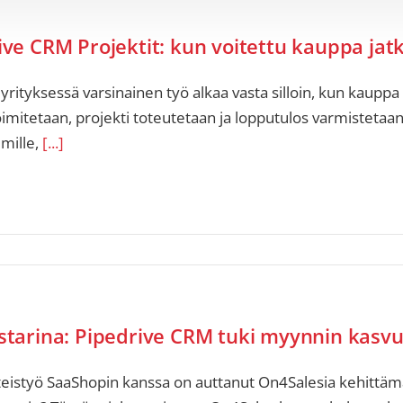
ive CRM Projektit: kun voitettu kauppa jat
rityksessä varsinainen työ alkaa vasta silloin, kun kauppa
oimitetaan, projekti toteutetaan ja lopputulos varmistetaan
imille,
[...]
starina: Pipedrive CRM tuki myynnin kasvua
eistyö SaaShopin kanssa on auttanut On4Salesia kehittäm