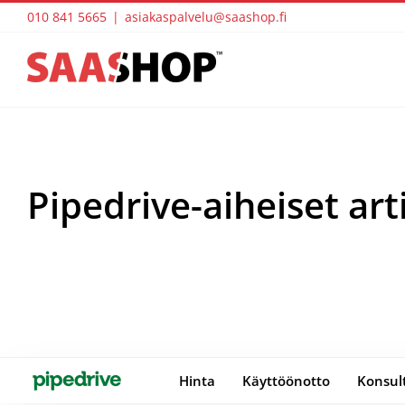
Skip
010 841 5665
|
asiakaspalvelu@saashop.fi
to
content
Pipedrive-aiheiset art
Hinta
Käyttöönotto
Konsult