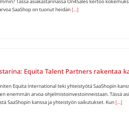
mmin? Tässä asiakastarinassa On4Sales kertoo kokemuksist
 arvoa SaaShop on tuonut heidän
[...]
tarina: Equita Talent Partners rakentaa kas
miten Equita International teki yhteistyötä SaaShopin kan
en enemmän arvoa ohjelmistoinvestoinneistaan. Tässä as
stä SaaShopin kanssa ja yhteistyön vaikutukset. Kun
[...]