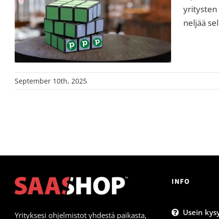
yritysten
neljää sel
September 10th, 2025
INFO
Usein kysy
Yrityksesi ohjelmistot yhdestä paikasta,