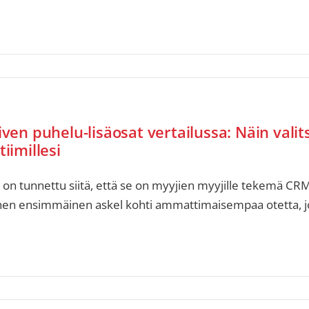
ven puhelu-lisäosat vertailussa: Näin valit
iimillesi
 on tunnettu siitä, että se on myyjien myyjille tekemä CRM
nen ensimmäinen askel kohti ammattimaisempaa otetta, jot