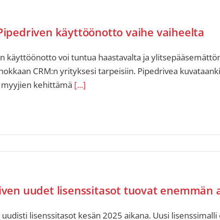
Pipedriven käyttöönotto vaihe vaiheelta
n käyttöönotto voi tuntua haastavalta ja ylitsepääsemättöm
okkaan CRM:n yrityksesi tarpeisiin. Pipedrivea kuvataankin
 myyjien kehittämä
[...]
iven uudet lisenssitasot tuovat enemmän
 uudisti lisenssitasot kesän 2025 aikana. Uusi lisenssima