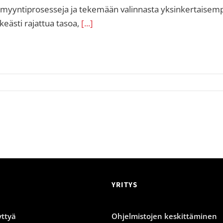
 myyntiprosesseja ja tekemään valinnasta yksinkertaisemp
keästi rajattua tasoa,
[...]
YRITYS
ttyä
Ohjelmistojen keskittäminen