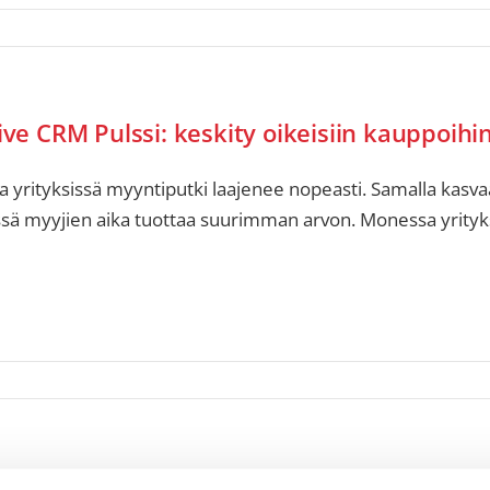
ive CRM Pulssi: keskity oikeisiin kauppoihi
a yrityksissä myyntiputki laajenee nopeasti. Samalla kasva
ssä myyjien aika tuottaa suurimman arvon. Monessa yrityk
iven alkuvuosi 2026: Mitä uutta CRM:ään on