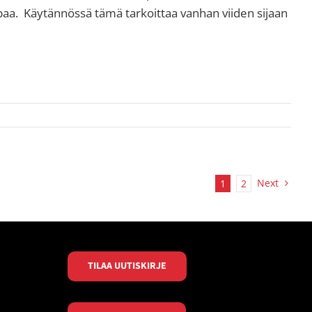
aa. Käytännössä tämä tarkoittaa vanhan viiden sijaan
Next
1
2
TILAA UUTISKIRJE