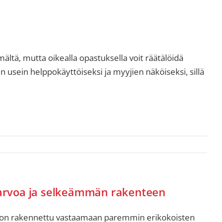
ältä, mutta oikealla opastuksella voit räätälöidä
 usein helppokäyttöiseksi ja myyjien näköiseksi, sillä
 arvoa ja selkeämmän rakenteen
lli on rakennettu vastaamaan paremmin erikokoisten