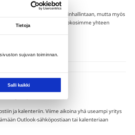
n julkaistu erityisesti projektinhallintaan, mutta myös
öä on kehitetty merkittävästi. Kokosimme yhteen
Tietoja
sivuston sujuvan toiminnan.
Salli kaikki
yhdisty Pipedriveen?
iin ja kalenteriin. Viime aikoina yhä useampi yritys
istämään Outlook-sähköpostiaan tai kalenteriaan