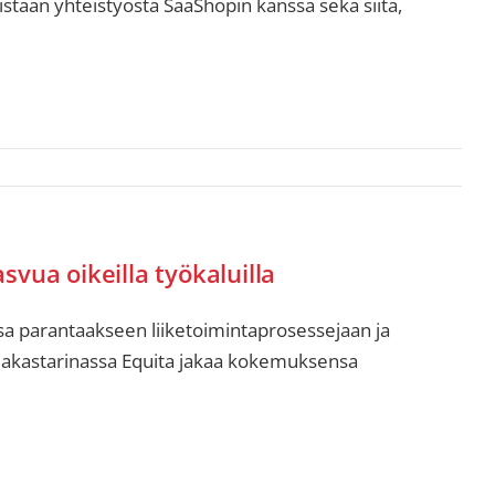
aan yhteistyöstä SaaShopin kanssa sekä siitä,
vua oikeilla työkaluilla
ssa parantaakseen liiketoimintaprosessejaan ja
iakastarinassa Equita jakaa kokemuksensa