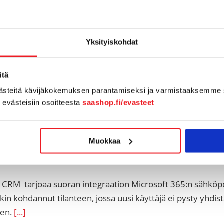
n alkuvuosi 2026 on ollut aktiivinen. Uusia ominaisuuksia o
oita, raportointia, sähköpostien hallintaa ja mobiilikäytt
Yksityiskohdat
n kiinnostavimmat uudistukset, jotta
[...]
itä
västeitä kävijäkokemuksen parantamiseksi ja varmistaaksemme 
n evästeisiin osoitteesta
saashop.fi/evasteet
Muokkaa
ikkeli: Miksi Microsoft 365 -integraatio ei 
 CRM tarjoaa suoran integraation Microsoft 365:n sähköpost
kin kohdannut tilanteen, jossa uusi käyttäjä ei pysty yhd
en.
[...]