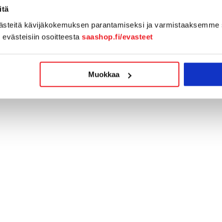
itä
västeitä kävijäkokemuksen parantamiseksi ja varmistaaksemme 
n evästeisiin osoitteesta
saashop.fi/evasteet
Muokkaa