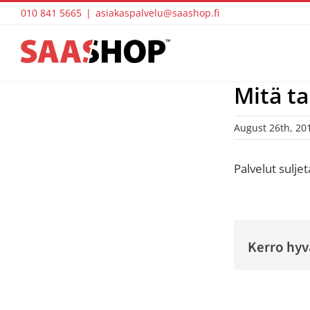
Skip
010 841 5665
|
asiakaspalvelu@saashop.fi
to
content
Mitä t
August 26th, 20
Palvelut sulje
Kerro hyv