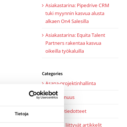
Asiakastarina: Pipedrive CRM
tuki myynnin kasvua alusta
alkaen On4 Salesilla
Asiakastarina: Equita Talent
Partners rakentaa kasvua
oikeilla työkaluilla
Categories
Asana-projektinhallinta
Kumppanuus
Lehdistötiedotteet
Tietoja
Myyntiin liittyvät artikkelit