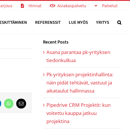
Tarjous
Hinnat
Asiakaspalvelu
Palvelut
ESKITTÄMINEN
REFERENSSIT
LUE MYÖS
YRITYS
?
Recent Posts
Asana parantaa pk-yrityksen
tiedonkulkua
Pk-yrityksen projektinhallinta:
näin pidät tehtävät, vastuut ja
aikataulut hallinnassa
Pipedrive CRM Projektit: kun
nkedIn
WhatsApp
Email
voitettu kauppa jatkuu
projektina