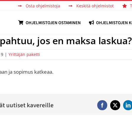
Osta ohjelmistoja
Keskitä ohjelmistot
OHJELMISTOJEN OSTAMINEN
OHJELMISTOJEN K
apahtuu, jos en maksa laskua
19
|
Yrittäjän paketti
taan ja sopimus katkeaa.
ät uutiset kavereille
Facebook
Twitter
Li