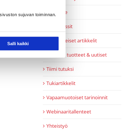
Pipedrive
sivuston sujuvan toiminnan.
Referenssit
SaaS-aiheiset artikkelit
Salli kaikki
SaaShop tuotteet & uutiset
Tiimi tutuksi
Tukiartikkelit
Vapaamuotoiset tarinoinnit
Webinaaritallenteet
Yhteistyö