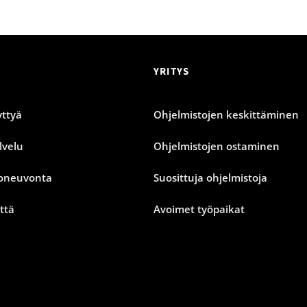
YRITYS
ttyä
Ohjelmistojen keskittäminen
lvelu
Ohjelmistojen ostaminen
oneuvonta
Suosittuja ohjelmistoja
ttä
Avoimet työpaikat