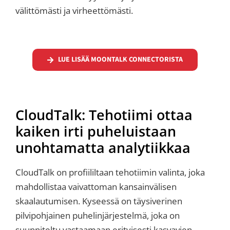
välittömästi ja virheettömästi.
LUE LISÄÄ MOONTALK CONNECTORISTA
CloudTalk: Tehotiimi ottaa
kaiken irti puheluistaan
unohtamatta analytiikkaa
CloudTalk on profiililtaan tehotiimin valinta, joka
mahdollistaa vaivattoman kansainvälisen
skaalautumisen. Kyseessä on täysiverinen
pilvipohjainen puhelinjärjestelmä, joka on
suunniteltu vastaamaan erityisesti kasvavien