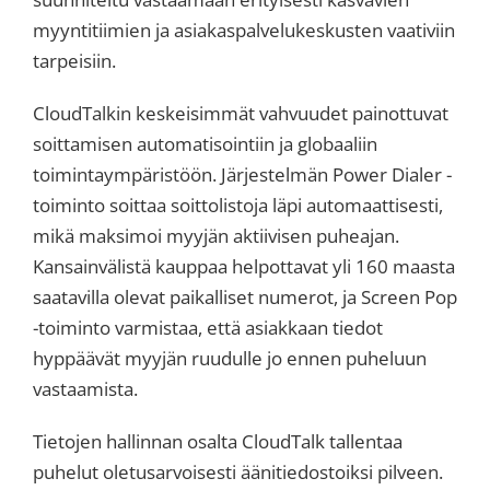
myyntitiimien ja asiakaspalvelukeskusten vaativiin
tarpeisiin.
CloudTalkin keskeisimmät vahvuudet painottuvat
soittamisen automatisointiin ja globaaliin
toimintaympäristöön. Järjestelmän Power Dialer -
toiminto soittaa soittolistoja läpi automaattisesti,
mikä maksimoi myyjän aktiivisen puheajan.
Kansainvälistä kauppaa helpottavat yli 160 maasta
saatavilla olevat paikalliset numerot, ja Screen Pop
-toiminto varmistaa, että asiakkaan tiedot
hyppäävät myyjän ruudulle jo ennen puheluun
vastaamista.
Tietojen hallinnan osalta CloudTalk tallentaa
puhelut oletusarvoisesti äänitiedostoiksi pilveen.