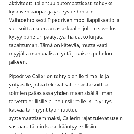
aktiviteetti tallentuu automaattisesti tehdyksi
kyseisen kaupan ja yhteystiedon alle.
Vaihtoehtoisesti Pipedriven mobiiliapplikaatiolla
voit soittaa suoraan asiakkaalle, jolloin sovellus
kysyy puhelun päätyttyä, haluatko kirjata
tapahtuman. Tämä on kätevää, mutta vaatii
myyjältä manuaalista työtä jokaisen puhelun
jälkeen.
Pipedrive Caller on tehty pienille tiimeille ja
yrityksille, jotka tekevät satunnaista soittoa
toimien pääasiassa yhden maan sisällä ilman
tarvetta erillisille puhelunsiirroille. Kun yritys
kasvaa tai myyntityö muuttuu
systemaattisemmaksi, Callerin rajat tulevat usein
vastaan. Tällöin katse kääntyy erillisiin