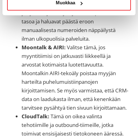
Muokkaa
suoraan CRM:ään. Se on erinomainen startti
yrityksille, jotka hyödyntävät Pipedriven Lite-
tasoa ja haluavat päästä eroon
manuaalisesta numeroiden näppäilystä
ilman ulkopuolisia palveluita.
Moontalk & AIRI:
Valitse tämä, jos
myyntitiimisi on jatkuvasti liikkeellä ja
arvostat kotimaista luotettavuutta.
Moontalkin AIRI-tekoäly poistaa myyjän
harteilta puhelumuistiinpanojen
kirjoittamisen. Se myös varmistaa, että CRM-
data on laadukasta ilman, että kenenkään
tarvitsee pysähtyä tien sivuun kirjoittamaan.
CloudTalk:
Tämä on oikea valinta
tehotiimille ja outbound-tiimeille, jotka
toimivat ensisijaisesti tietokoneen ääressä.