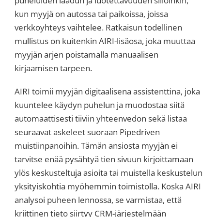
puheluiden laadun ja luotettavuuden silloinkin,
kun myyjä on autossa tai paikoissa, joissa
verkkoyhteys vaihtelee. Ratkaisun todellinen
mullistus on kuitenkin AIRI-lisäosa, joka muuttaa
myyjän arjen poistamalla manuaalisen
kirjaamisen tarpeen.
AIRI toimii myyjän digitaalisena assistenttina, joka
kuuntelee käydyn puhelun ja muodostaa siitä
automaattisesti tiiviin yhteenvedon sekä listaa
seuraavat askeleet suoraan Pipedriven
muistiinpanoihin. Tämän ansiosta myyjän ei
tarvitse enää pysähtyä tien sivuun kirjoittamaan
ylös keskusteltuja asioita tai muistella keskustelun
yksityiskohtia myöhemmin toimistolla. Koska AIRI
analysoi puheen lennossa, se varmistaa, että
kriittinen tieto siirtyy CRM-järjestelmään