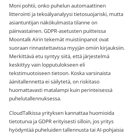
Moni pohtii, onko puhelun automaattinen
litterointi ja tekoälyanalyysi tietosuojariski, mutta
asiantuntijan näkökulmasta tilanne on
päinvastainen. GDPR-asetusten puitteissa
Moontalk Airin tekemät muistiinpanot ovat
suoraan rinnastettavissa myyjän omiin kirjauksiin.
Merkittävä etu syntyy siitä, että järjestelmä
keskittyy vain lopputulokseen eli
tekstimuotoiseen tietoon. Koska varsinaista
äänitallennetta ei säilytetä, on riskitaso
huomattavasti matalampi kuin perinteisessä
puhelutallennuksessa.
CloudTalkissa yrityksen kannattaa huomioida
tietoturva ja GDPR erityisesti silloin, jos yritys
hyödyntää puheluiden tallennusta tai AI-pohjaisia