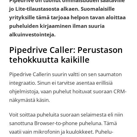
Pipedrive on tuonut ominaisuuden saataville
jo Lite-tilaustasosta alkaen.
Suomalaisille
yrityksille tämä tarjoaa helpon tavan aloittaa
puheluiden kirjaaminen ilman suuria
alkuinvestointeja.
Pipedrive Caller: Perustason
tehokkuutta kaikille
Pipedrive Callerin suurin valtti on sen saumaton
integraatio. Sinun ei tarvitse asentaa erillisiä
ohjelmistoja, vaan puhelut hoituvat suoraan CRM-
näkymästä käsin.
Voit soittaa puheluita suoraan selaimesta eli niin
sanottuna Browser-to-phone puheluna. Tämä
vaatii vain mikrofonin ja kuulokkeet. Puhelu-