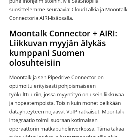
puhelinohjelmistoihin. Me SaaShopilla
suosittelemme seuraavia: CloudTalkia ja Moontalk
Connectoria AIRI-lisäosalla.
Moontalk Connector + AIRI:
Liikkuvan myyjän älykäs
kumppani Suomen
olosuhteisiin
Moontalk ja sen Pipedrive Connector on
optimoitu erityisesti pohjoismaiseen
työkulttuuriin, jossa myyntityö on usein liikkuvaa
ja nopeatempoista. Toisin kuin monet pelkkään
datayhteyteen nojaavat VoIP-ratkaisut, Moontalk
integraatio toimii suoraan kotimaisen
operaattorin matkapuhelinverkossa. Tämä takaa