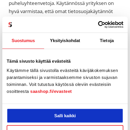
puheluyhteenvetoja. Käytännössä yrityksen on
hyvä varmistaa, että omat tietosuojakäytännöt
ovat ajan tasalla ja että mahdolliset tallennukset
on huomioitu esimerkiksi tietosuojaselosteessa.
Suostumus
Yksityiskohdat
Tietoja
Yhteenveto: Minkä
soittotyökalun valitsen?
Tämä sivusto käyttää evästeitä
Oikean soittotyökalun valinta kiteytyy lopulta
Käytämme tällä sivustolla evästeitä kävijäkokemuksen
parantamiseksi ja varmistaaksemme sivuston sujuvan
siihen, miten ja missä myyntitiimisi työskentelee.
toiminnan. Voit tutustua käytössä oleviin evästeisiin
Kaikki kolme ratkaisua tehostavat Pipedriven
osoitteesta
saashop.fi/evasteet
käyttöä, mutta eri näkökulmista:
Pipedrive Caller:
Valitse tämä, kun tiimisi
Salli kaikki
on pieni ja tarvitset kustannustehokkaan
perusratkaisun puheluiden kirjaamiseen