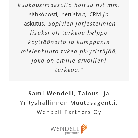
kuukausimaksulla hoituu nyt mm.
sähköposti
,
nettisivut
,
CRM
ja
laskutus
. Sopivien järjestelmien
lisäksi oli tärkeää helppo
käyttöönotto ja kumppanin
mielenkiinto tukea pk-yrittäjää,
joka on omille arvoilleni
tärkeää.”
Sami Wendell
,
Talous- ja
Yrityshallinnon Muutosagentti,
Wendell Partners Oy