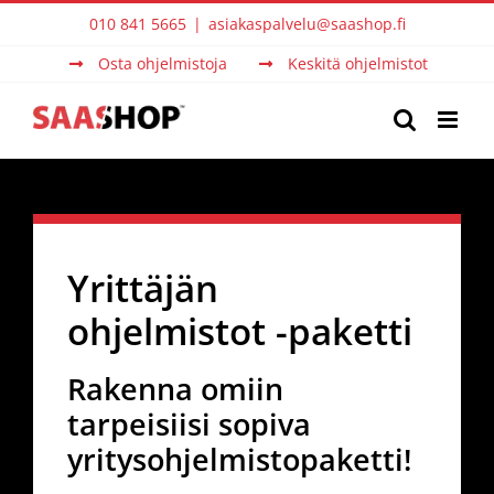
Skip
010 841 5665
|
asiakaspalvelu@saashop.fi
to
Osta ohjelmistoja
Keskitä ohjelmistot
content
Yrittäjän
ohjelmistot -paketti
Rakenna omiin
tarpeisiisi sopiva
yritysohjelmistopaketti!