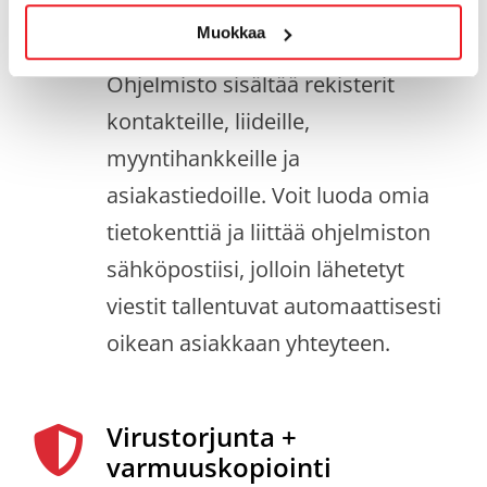
toimintatavan ja organisoit
Muokkaa
asiakkaittesi tiedot kuntoon.
Ohjelmisto sisältää rekisterit
kontakteille, liideille,
myyntihankkeille ja
asiakastiedoille. Voit luoda omia
tietokenttiä ja liittää ohjelmiston
sähköpostiisi, jolloin lähetetyt
viestit tallentuvat automaattisesti
oikean asiakkaan yhteyteen.
Virustorjunta +
varmuuskopiointi