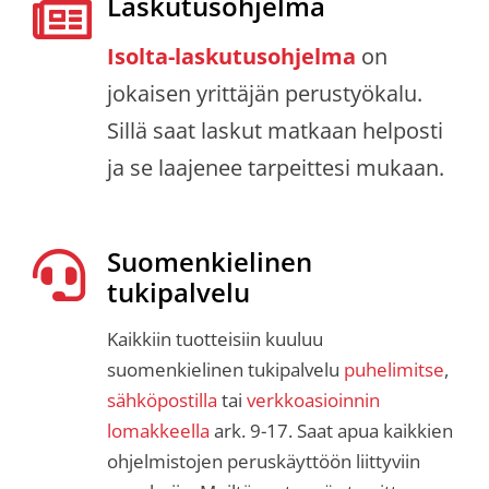
Laskutusohjelma
Isolta-laskutusohjelma
on
jokaisen yrittäjän perustyökalu.
Sillä saat laskut matkaan helposti
ja se laajenee tarpeittesi mukaan.
Suomenkielinen
tukipalvelu
Kaikkiin tuotteisiin kuuluu
suomenkielinen tukipalvelu
puhelimitse
,
sähköpostilla
tai
verkkoasioinnin
lomakkeella
ark. 9-17. Saat apua kaikkien
ohjelmistojen peruskäyttöön liittyviin