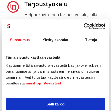
Tarjoustyökalu
Helppokäyttöinen tarjoustyökalu, jolla
erotut massasta. Älä menetä enää
yhtään tarjousta.
Duuersin
avulla
tarjousten luominen ja hallinta on tosi
Suostumus
Yksityiskohdat
Tietoja
helppoa, tallenna vain tärkeimmät
tarjouksen osat elementeiksi ja sen
jälkeen lähetä tarjous.
Tämä sivusto käyttää evästeitä
Käytämme tällä sivustolla evästeitä kävijäkokemuksen
parantamiseksi ja varmistaaksemme sivuston sujuvan
CRM
toiminnan. Voit tutustua käytössä oleviin evästeisiin
osoitteesta
saashop.fi/evasteet
Pipedrive
on ohjelmisto myynnin
kasvattamiseen. Sen avulla luot
myynnillesi järkevän
Salli kaikki