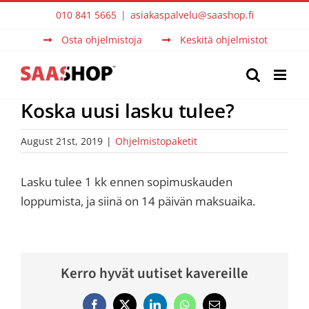
Skip
010 841 5665
|
asiakaspalvelu@saashop.fi
to
Osta ohjelmistoja
Keskitä ohjelmistot
content
Koska uusi lasku tulee?
August 21st, 2019
|
Ohjelmistopaketit
Lasku tulee 1 kk ennen sopimuskauden
loppumista, ja siinä on 14 päivän maksuaika.
Kerro hyvät uutiset kavereille