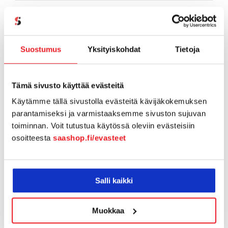
Referenssit
SaaS-aiheiset artikkelit
Suostumus
Yksityiskohdat
Tietoja
SaaShop tuotteet & uutiset
Tämä sivusto käyttää evästeitä
Tiimi tutuksi
Käytämme tällä sivustolla evästeitä kävijäkokemuksen
Tukiartikkelit
parantamiseksi ja varmistaaksemme sivuston sujuvan
toiminnan. Voit tutustua käytössä oleviin evästeisiin
Vapaamuotoiset tarinoinnit
osoitteesta
saashop.fi/evasteet
Webinaaritallenteet
Salli kaikki
Yhteistyö
Muokkaa