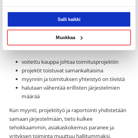
mobiilikäytön
Insights-raportoinnin
Salli kaikki
mahdollisuuden jakaa projekteja
ulkopuolisille (beta)
Muokkaa
Projects sopii erityisesti yrityksille, joissa:
voitettu kauppa johtaa toimitusprojektiin
projektit toistuvat samankaltaisina
myynnin ja toimituksen yhteistyö on tiivistä
halutaan vähentää erillisten järjestelmien
määrää
Kun myynti, projektityö ja raportointi yhdistetään
samaan järjestelmään, tieto kulkee
tehokkaammin, asiakaskokemus paranee ja
yrityksen toiminta muuttuu hallitummaksi.