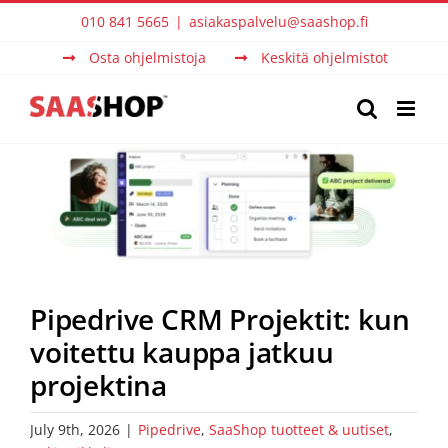
Skip
010 841 5665
|
asiakaspalvelu@saashop.fi
to
Osta ohjelmistoja
Keskitä ohjelmistot
content
View
Larger
Image
Pipedrive CRM Projektit: kun
voitettu kauppa jatkuu
projektina
July 9th, 2026
|
Pipedrive
,
SaaShop tuotteet & uutiset
,