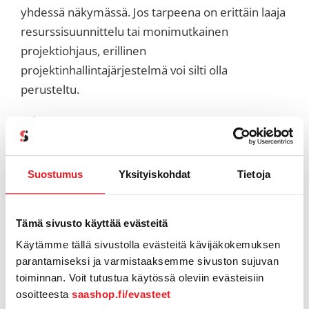
yhdessä näkymässä. Jos tarpeena on erittäin laaja
resurssisuunnittelu tai monimutkainen
projektiohjaus, erillinen
projektinhallintajärjestelmä voi silti olla
perusteltu.
Yhteenveto
Pipedrive Projektit julkaistiin vuonna 2021, jotta
Suostumus
Yksityiskohdat
Tietoja
yritykset voisivat hallita myynnin jälkeistä työtä
samassa järjestelmässä kuin myynti. Vuoteen
2026 mennessä siitä on kehittynyt monipuolinen
Tämä sivusto käyttää evästeitä
projektinhallinnan työkalu, joka sisältää muun
Käytämme tällä sivustolla evästeitä kävijäkokemuksen
muassa:
parantamiseksi ja varmistaaksemme sivuston sujuvan
toiminnan. Voit tutustua käytössä oleviin evästeisiin
projektipohjat ja automaatiot
osoitteesta
saashop.fi/evasteet
tehtävät, alitehtävät ja virstanpylväät