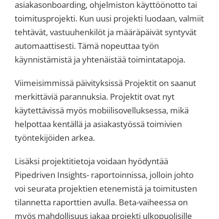
asiakasonboarding, ohjelmiston käyttöönotto tai
toimitusprojekti. Kun uusi projekti luodaan, valmiit
tehtävät, vastuuhenkilöt ja määräpäivät syntyvät
automaattisesti. Tämä nopeuttaa työn
käynnistämistä ja yhtenäistää toimintatapoja.
Viimeisimmissä päivityksissä Projektit on saanut
merkittäviä parannuksia. Projektit ovat nyt
käytettävissä myös mobiilisovelluksessa, mikä
helpottaa kentällä ja asiakastyössä toimivien
työntekijöiden arkea.
Lisäksi projektitietoja voidaan hyödyntää
Pipedriven Insights- raportoinnissa, jolloin johto
voi seurata projektien etenemistä ja toimitusten
tilannetta raporttien avulla. Beta-vaiheessa on
myös mahdollisuus jakaa projekti ulkopuolisille