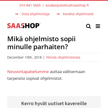
Skip
010 841 5665
|
asiakaspalvelu@saashop.fi
to
Osta ohjelmistoja
Keskitä ohjelmistot
content
Mikä ohjelmisto sopii
minulle parhaiten?
December 10th, 2018
|
Yleistä ohjelmistoista
Neuvontapalvelumme
auttaa valitsemaan
tarpeisiisi sopivat ohjelmistot.
Kerro hyvät uutiset kavereille