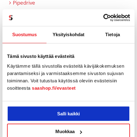
Pipedrive
Referenssit
SaaS-aiheiset artikkelit
Suostumus
Yksityiskohdat
Tietoja
SaaShop tuotteet & uutiset
Tämä sivusto käyttää evästeitä
Tiimi tutuksi
Käytämme tällä sivustolla evästeitä kävijäkokemuksen
parantamiseksi ja varmistaaksemme sivuston sujuvan
Tukiartikkelit
toiminnan. Voit tutustua käytössä oleviin evästeisiin
osoitteesta
saashop.fi/evasteet
Vapaamuotoiset tarinoinnit
Webinaaritallenteet
Salli kaikki
Yhteistyö
Muokkaa