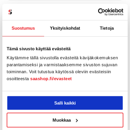
Referenssit
SaaS-aiheiset artikkelit
Suostumus
Yksityiskohdat
Tietoja
SaaShop tuotteet & uutiset
Tämä sivusto käyttää evästeitä
Tiimi tutuksi
Käytämme tällä sivustolla evästeitä kävijäkokemuksen
Tukiartikkelit
parantamiseksi ja varmistaaksemme sivuston sujuvan
toiminnan. Voit tutustua käytössä oleviin evästeisiin
Vapaamuotoiset tarinoinnit
osoitteesta
saashop.fi/evasteet
Webinaaritallenteet
Salli kaikki
Yhteistyö
Muokkaa