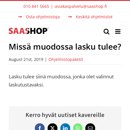
Skip
010 841 5665
|
asiakaspalvelu@saashop.fi
to
Osta ohjelmistoja
Keskitä ohjelmistot
content
Missä muodossa lasku tulee?
August 21st, 2019
|
Ohjelmistopaketit
Lasku tulee siinä muodossa, jonka olet valinnut
laskutustavaksi.
Kerro hyvät uutiset kavereille