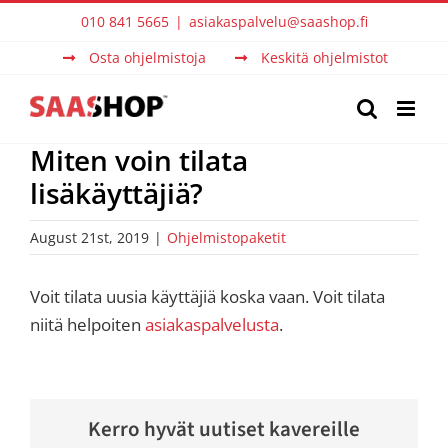
Skip
010 841 5665
|
asiakaspalvelu@saashop.fi
to
Osta ohjelmistoja
Keskitä ohjelmistot
content
Miten voin tilata
lisäkäyttäjiä?
August 21st, 2019
|
Ohjelmistopaketit
Voit tilata uusia käyttäjiä koska vaan. Voit tilata
niitä helpoiten
asiakaspalvelusta
.
Kerro hyvät uutiset kavereille