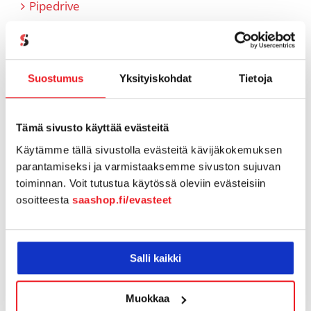
Pipedrive
Referenssit
SaaS-aiheiset artikkelit
Suostumus
Yksityiskohdat
Tietoja
SaaShop tuotteet & uutiset
Tämä sivusto käyttää evästeitä
Tiimi tutuksi
Käytämme tällä sivustolla evästeitä kävijäkokemuksen
parantamiseksi ja varmistaaksemme sivuston sujuvan
Tukiartikkelit
toiminnan. Voit tutustua käytössä oleviin evästeisiin
osoitteesta
saashop.fi/evasteet
Vapaamuotoiset tarinoinnit
Webinaaritallenteet
Salli kaikki
Yhteistyö
Muokkaa