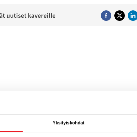
ät uutiset kavereille
Facebook
Twitter
Li
Yksityiskohdat