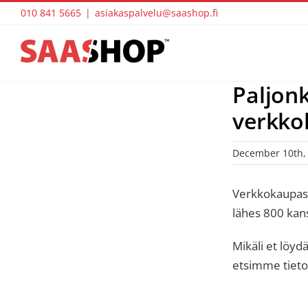
Skip
010 841 5665
|
asiakaspalvelu@saashop.fi
to
content
Paljon
verkko
December 10th,
Verkkokaupass
lähes 800 kans
Mikäli et löy
etsimme tietok