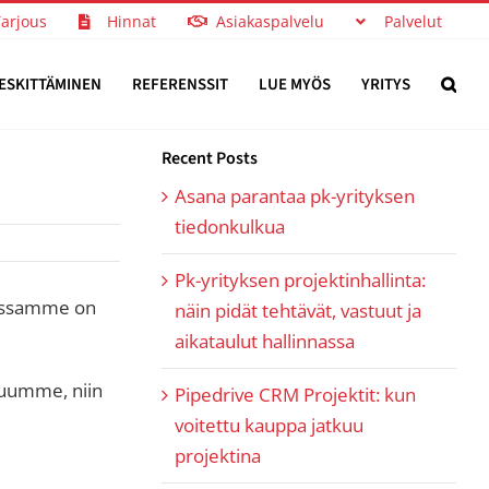
Tarjous
Hinnat
Asiakaspalvelu
Palvelut
ESKITTÄMINEN
REFERENSSIT
LUE MYÖS
YRITYS
Recent Posts
Asana parantaa pk-yrityksen
tiedonkulkua
Pk-yrityksen projektinhallinta:
nnassamme on
näin pidät tehtävät, vastuut ja
aikataulut hallinnassa
luumme, niin
Pipedrive CRM Projektit: kun
voitettu kauppa jatkuu
projektina