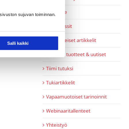
Pipedrive
sivuston sujuvan toiminnan.
Referenssit
SaaS-aiheiset artikkelit
Salli kaikki
SaaShop tuotteet & uutiset
Tiimi tutuksi
Tukiartikkelit
Vapaamuotoiset tarinoinnit
Webinaaritallenteet
Yhteistyö