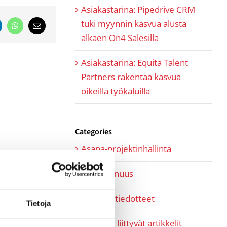
Asiakastarina: Pipedrive CRM
tuki myynnin kasvua alusta
nkedIn
WhatsApp
Email
alkaen On4 Salesilla
Asiakastarina: Equita Talent
Partners rakentaa kasvua
oikeilla työkaluilla
Categories
Asana-projektinhallinta
Kumppanuus
Lehdistötiedotteet
Tietoja
Myyntiin liittyvät artikkelit