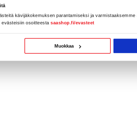
itä
västeitä kävijäkokemuksen parantamiseksi ja varmistaaksemme 
n evästeisiin osoitteesta
saashop.fi/evasteet
Muokkaa