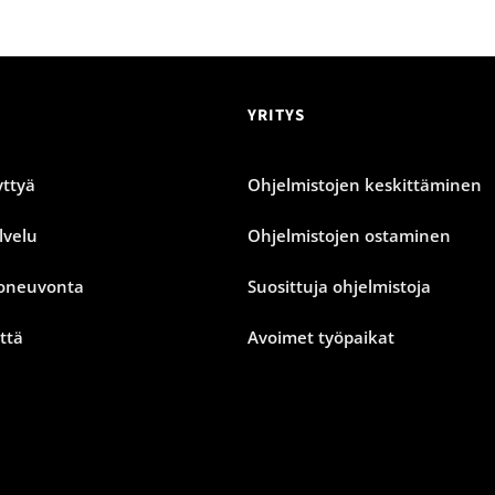
YRITYS
ttyä
Ohjelmistojen keskittäminen
lvelu
Ohjelmistojen ostaminen
oneuvonta
Suosittuja ohjelmistoja
ttä
Avoimet työpaikat