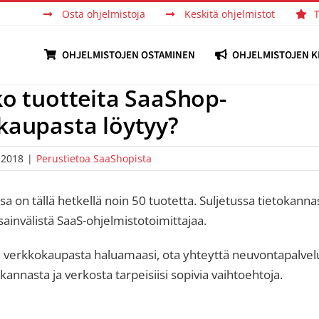
Osta ohjelmistoja
Keskitä ohjelmistot
OHJELMISTOJEN OSTAMINEN
OHJELMISTOJEN K
ko tuotteita SaaShop-
kaupasta löytyy?
 2018
|
Perustietoa SaaShopista
a on tällä hetkellä noin 50 tuotetta. Suljetussa tietoka
ainvälistä SaaS-ohjelmistotoimittajaa.
dä verkkokaupasta haluamaasi, ota yhteyttä neuvontapalve
annasta ja verkosta tarpeisiisi sopivia vaihtoehtoja.