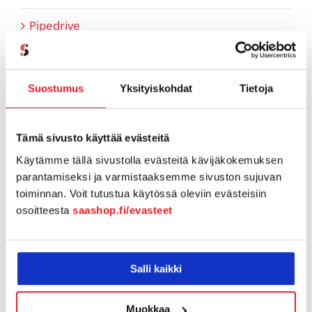
Pipedrive
Referenssit
Suostumus
Yksityiskohdat
Tietoja
SaaS-aiheiset artikkelit
SaaShop tuotteet & uutiset
Tämä sivusto käyttää evästeitä
Käytämme tällä sivustolla evästeitä kävijäkokemuksen
Tiimi tutuksi
parantamiseksi ja varmistaaksemme sivuston sujuvan
toiminnan. Voit tutustua käytössä oleviin evästeisiin
Tukiartikkelit
osoitteesta
saashop.fi/evasteet
Vapaamuotoiset tarinoinnit
Webinaaritallenteet
Salli kaikki
Yhteistyö
Muokkaa