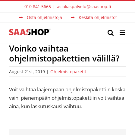
Skip
010 841 5665
|
asiakaspalvelu@saashop.fi
to
Osta ohjelmistoja
Keskitä ohjelmistot
content
Voinko vaihtaa
ohjelmistopakettien välillä?
August 21st, 2019
|
Ohjelmistopaketit
Voit vaihtaa laajempaan ohjelmistopakettiin koska
vain, pienempään ohjelmistopakettiin voit vaihtaa
aina, kun laskutuskausi vaihtuu.