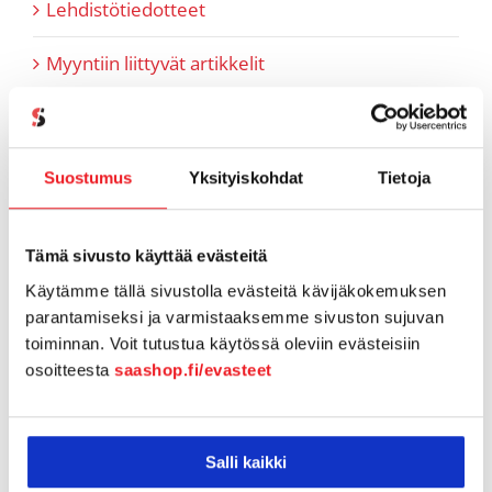
Lehdistötiedotteet
Myyntiin liittyvät artikkelit
Pipedrive
Referenssit
Suostumus
Yksityiskohdat
Tietoja
SaaS-aiheiset artikkelit
Tämä sivusto käyttää evästeitä
SaaShop tuotteet & uutiset
Käytämme tällä sivustolla evästeitä kävijäkokemuksen
parantamiseksi ja varmistaaksemme sivuston sujuvan
Tiimi tutuksi
toiminnan. Voit tutustua käytössä oleviin evästeisiin
osoitteesta
saashop.fi/evasteet
Tukiartikkelit
Vapaamuotoiset tarinoinnit
Salli kaikki