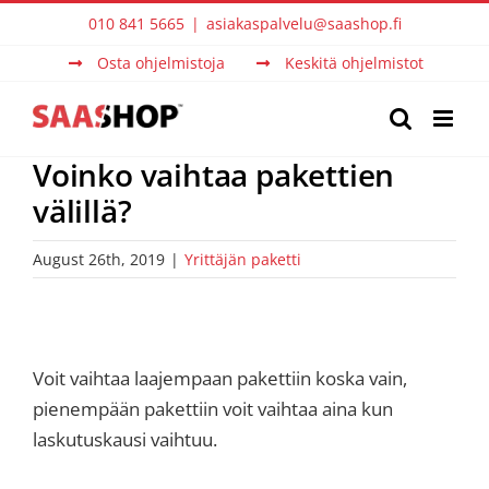
Skip
010 841 5665
|
asiakaspalvelu@saashop.fi
to
Osta ohjelmistoja
Keskitä ohjelmistot
content
Voinko vaihtaa pakettien
välillä?
August 26th, 2019
|
Yrittäjän paketti
Voit vaihtaa laajempaan pakettiin koska vain,
pienempään pakettiin voit vaihtaa aina kun
laskutuskausi vaihtuu.