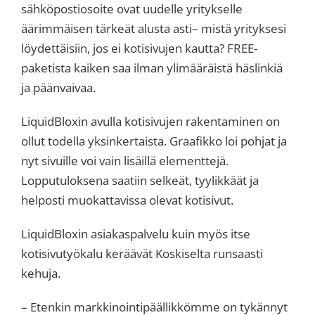
sähköpostiosoite ovat uudelle yritykselle
äärimmäisen tärkeät alusta asti– mistä yrityksesi
löydettäisiin, jos ei kotisivujen kautta? FREE-
paketista kaiken saa ilman ylimääräistä häslinkiä
ja päänvaivaa.
LiquidBloxin avulla kotisivujen rakentaminen on
ollut todella yksinkertaista. Graafikko loi pohjat ja
nyt sivuille voi vain lisäillä elementtejä.
Lopputuloksena saatiin selkeät, tyylikkäät ja
helposti muokattavissa olevat kotisivut.
LiquidBloxin asiakaspalvelu kuin myös itse
kotisivutyökalu keräävät Koskiselta runsaasti
kehuja.
– Etenkin markkinointipäällikkömme on tykännyt