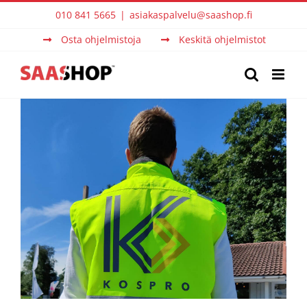
Skip
010 841 5665
|
asiakaspalvelu@saashop.fi
to
Osta ohjelmistoja
Keskitä ohjelmistot
content