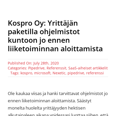
Kospro Oy: Yrittäjän
paketilla ohjelmistot
kuntoon jo ennen
liiketoiminnan aloittamista
Published On: July 28th, 2020
Categories:
Pipedrive
,
Referenssit
,
SaaS-aiheiset artikkelit
Tags:
kospro
,
microsoft
,
Nexetic
,
pipedrive
,
referenssi
Ole kaukaa viisas ja hanki tarvittavat ohjelmistot jo
ennen liiketoiminnan aloittamista. Säästyt
monelta huolelta yrittäjyyden hektisen
alkutaipaleen aikana voidessasi luottaa siihen, että