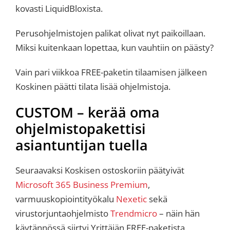
kovasti LiquidBloxista.
Perusohjelmistojen palikat olivat nyt paikoillaan.
Miksi kuitenkaan lopettaa, kun vauhtiin on päästy?
Vain pari viikkoa FREE-paketin tilaamisen jälkeen
Koskinen päätti tilata lisää ohjelmistoja.
CUSTOM – kerää oma
ohjelmistopakettisi
asiantuntijan tuella
Seuraavaksi Koskisen ostoskoriin päätyivät
Microsoft 365 Business Premium
,
varmuuskopiointityökalu
Nexetic
sekä
virustorjuntaohjelmisto
Trendmicro
– näin hän
käytännössä siirtyi Yrittäjän FREE-paketista