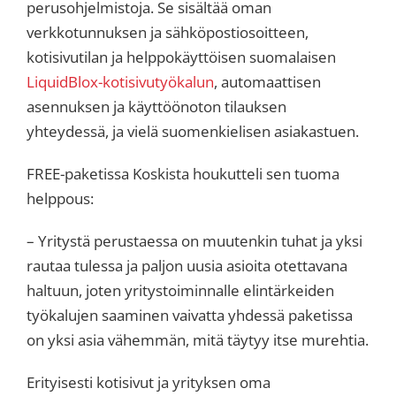
perusohjelmistoja. Se sisältää oman
verkkotunnuksen ja sähköpostiosoitteen,
kotisivutilan ja helppokäyttöisen suomalaisen
LiquidBlox-kotisivutyökalun
, automaattisen
asennuksen ja käyttöönoton tilauksen
yhteydessä, ja vielä suomenkielisen asiakastuen.
FREE-paketissa Koskista houkutteli sen tuoma
helppous:
– Yritystä perustaessa on muutenkin tuhat ja yksi
rautaa tulessa ja paljon uusia asioita otettavana
haltuun, joten yritystoiminnalle elintärkeiden
työkalujen saaminen vaivatta yhdessä paketissa
on yksi asia vähemmän, mitä täytyy itse murehtia.
Erityisesti kotisivut ja yrityksen oma