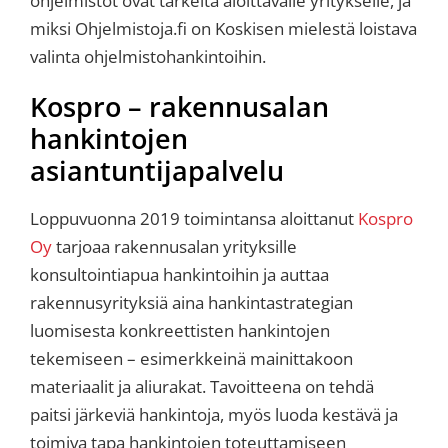
ohjelmistot ovat tärkeitä aloittavalle yritykselle, ja
miksi Ohjelmistoja.fi on Koskisen mielestä loistava
valinta ohjelmistohankintoihin.
Kospro – rakennusalan
hankintojen
asiantuntijapalvelu
Loppuvuonna 2019 toimintansa aloittanut
Kospro
Oy
tarjoaa rakennusalan yrityksille
konsultointiapua hankintoihin ja auttaa
rakennusyrityksiä aina hankintastrategian
luomisesta konkreettisten hankintojen
tekemiseen – esimerkkeinä mainittakoon
materiaalit ja aliurakat. Tavoitteena on tehdä
paitsi järkeviä hankintoja, myös luoda kestävä ja
toimiva tapa hankintojen toteuttamiseen