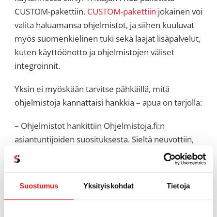
CUSTOM-pakettiin.
CUSTOM-pakettiin
jokainen voi
valita haluamansa ohjelmistot, ja siihen kuuluvat
myös suomenkielinen tuki sekä laajat lisäpalvelut,
kuten käyttöönotto ja ohjelmistojen väliset
integroinnit.
Yksin ei myöskään tarvitse pähkäillä, mitä
ohjelmistoja kannattaisi hankkia – apua on tarjolla:
– Ohjelmistot hankittiin Ohjelmistoja.fi:n
asiantuntijoiden suosituksesta. Sieltä neuvottiin,
mitä tarvitaan, mikä säästi paljon aikaa ja vaivaa.
Tämän ansiosta pystyin keskittymään täysillä
omaan liiketoimintaani, Koskinen kertoo.
Suostumus
Yksityiskohdat
Tietoja
– Kun tekemistä on muutenkin paljon ja vähän
päälle, on ohjelmistoasiantuntijan apu