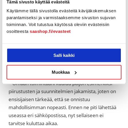
Tämä sivusto käyttää evästeitä
kullanarvoista.
Käytämme tällä sivustolla evästeitä kävijäkokemuksen
parantamiseksi ja varmistaaksemme sivuston sujuvan
Microsoft 365 Business Premium valikoitui eri
toiminnan. Voit tutustua käytössä oleviin evästeisiin
vaihtoehtojen joukosta ensisijaisesti siksi, että se
osoitteesta
saashop.fi/evasteet
sisältää Microsoft Teams -työkalun, jota Koskinen
suosittelee kaikille. Kun työskentelee monen eri
yrityksen kanssa, mahdollisuus keskustella ja
Salli kaikki
jakaa isojakin tiedostoja tehokkaasti on
äärimmäisen tärkeää.
Muokkaa
– Omaan toimintaani kuuluu paljon esimerkiksi
piirustusten ja suunnitelmien jakamista, joten on
ensisijaisen tärkeää, että se onnistuu
mahdollisimman nopeasti. Ennen ne piti lähettää
useassa eri sähköpostissa, nyt sellaiseen ei
tarvitse kuluttaa aikaa.