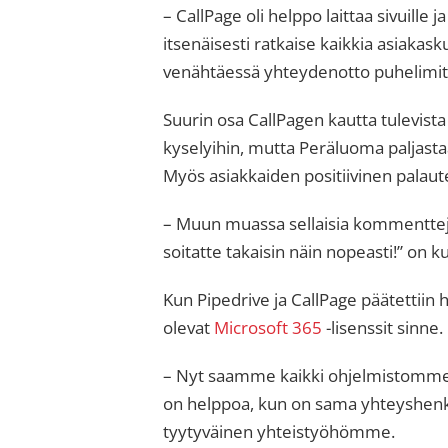
– CallPage oli helppo laittaa sivuille
itsenäisesti ratkaise kaikkia asiak
venähtäessä yhteydenotto puhelimits
Suurin osa CallPagen kautta tulevista 
kyselyihin, mutta Peräluoma paljasta
Myös asiakkaiden positiivinen palaute
– Muun muassa sellaisia kommentteja,
soitatte takaisin näin nopeasti!” on
Kun Pipedrive ja CallPage päätettiin h
olevat
Microsoft 365
-lisenssit sinne.
– Nyt saamme kaikki ohjelmistomme y
on helppoa, kun on sama yhteyshenkil
tyytyväinen yhteistyöhömme.