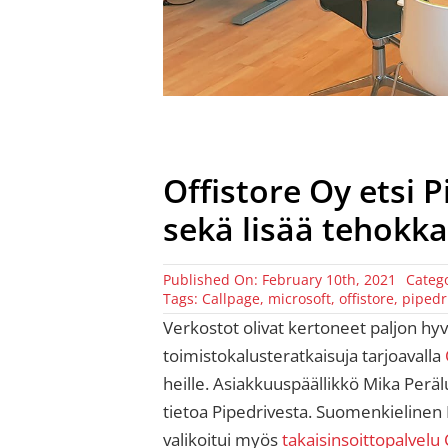
Offistore Oy etsi 
sekä lisää tehokka
Published On: February 10th, 2021
Categ
Tags:
Callpage
,
microsoft
,
offistore
,
pipedr
Verkostot olivat kertoneet paljon hy
toimistokalusteratkaisuja tarjoavalla
heille. Asiakkuuspäällikkö Mika Perälu
tietoa Pipedrivesta. Suomenkielinen 
valikoitui myös
takaisinsoittopalvelu