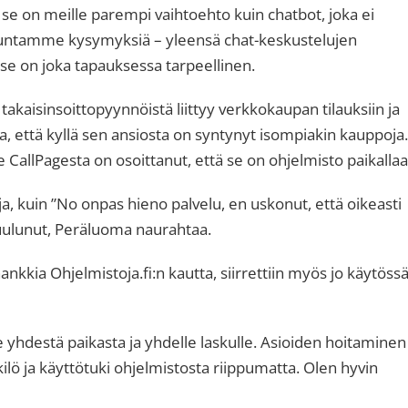
 ja se on meille parempi vaihtoehto kuin chatbot, joka ei
askuntamme kysymyksiä – yleensä chat-keskustelujen
e on joka tapauksessa tarpeellinen.
takaisinsoittopyynnöistä liittyy verkkokaupan tilauksiin ja
a, että kyllä sen ansiosta on syntynyt isompiakin kauppoja
 CallPagesta on osoittanut, että se on ohjelmisto paikallaa
 kuin ”No onpas hieno palvelu, en uskonut, että oikeasti
 kuulunut, Peräluoma naurahtaa.
ankkia Ohjelmistoja.fi:n kautta, siirrettiin myös jo käytöss
hdestä paikasta ja yhdelle laskulle. Asioiden hoitaminen
ö ja käyttötuki ohjelmistosta riippumatta. Olen hyvin