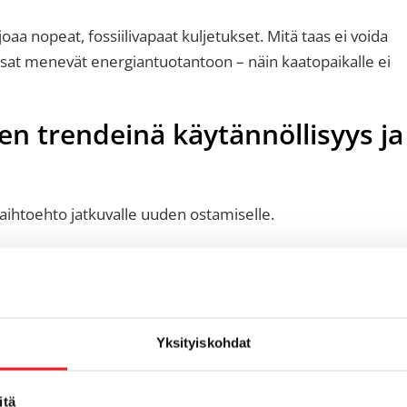
 nopeat, fossiilivapaat kuljetukset. Mitä taas ei voida
osat menevät energiantuotantoon – näin kaatopaikalle ei
n trendeinä käytännöllisyys ja
vaihtoehto jatkuvalle uuden ostamiselle.
vat täydellisesti yhteen. Laadukas käytetty kaluste on
 – etenkin, kun kustannukset ovat lähellä toisiaan,
Yksityiskohdat
ääritellyt
kuntoluokat
ja ennen myyntiä ne tarkistetaan se
la on yhden vuoden takuu. Offistorella on tarjolla myös itse
teita.
itä