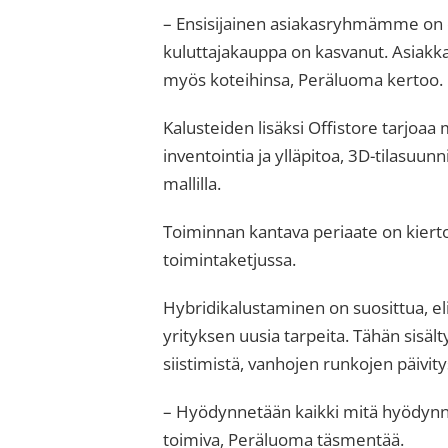
– Ensisijainen asiakasryhmämme on o
kuluttajakauppa on kasvanut. Asiakk
myös koteihinsa, Peräluoma kertoo.
Kalusteiden lisäksi Offistore tarjoaa 
inventointia ja ylläpitoa, 3D-tilasuun
mallilla.
Toiminnan kantava periaate on kierto
toimintaketjussa.
Hybridikalustaminen on suosittua, el
yrityksen uusia tarpeita. Tähän sisä
siistimistä, vanhojen runkojen päivi
– Hyödynnetään kaikki mitä hyödynne
toimiva, Peräluoma täsmentää.