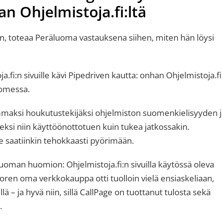
n Ohjelmistoja.fi:ltä
taan, toteaa Peräluoma vastauksena siihen, miten hän löysi
a.fi:n sivuille kävi Pipedriven kautta: onhan Ohjelmistoja.fi
uomessa.
maksi houkutustekijäksi ohjelmiston suomenkielisyyden 
meksi niin käyttöönottotuen kuin tukea jatkossakin.
e saatiinkin tehokkaasti pyörimään.
uoman huomion: Ohjelmistoja.fi:n sivuilla käytössä oleva
storen oma verkkokauppa otti tuolloin vielä ensiaskeliaan,
llä – ja hyvä niin, sillä CallPage on tuottanut tulosta sekä
.