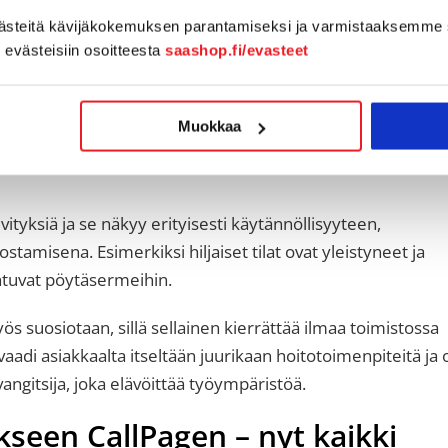
västeitä kävijäkokemuksen parantamiseksi ja varmistaaksemme 
rendejä toimistosisustamisessa on nähtävissä?
n evästeisiin osoitteesta
saashop.fi/evasteet
, niin nyt viimeistään hankitaan nekin. Myös työpisteiden
ää vie paljoa tilaa työpöydällä ja kaikki arvokkaat
Muokkaa
n. Vanhanaikaiset ”tietokonepöydät” ovat poistumassa
tyksiä ja se näkyy erityisesti käytännöllisyyteen,
tamisena. Esimerkiksi hiljaiset tilat ovat yleistyneet ja
htuvat pöytäsermeihin.
ös suosiotaan, sillä sellainen kierrättää ilmaa toimistossa
vaadi asiakkaalta itseltään juurikaan hoitotoimenpiteitä ja 
angitsija, joka elävöittää työympäristöä.
kseen CallPagen – nyt kaikki