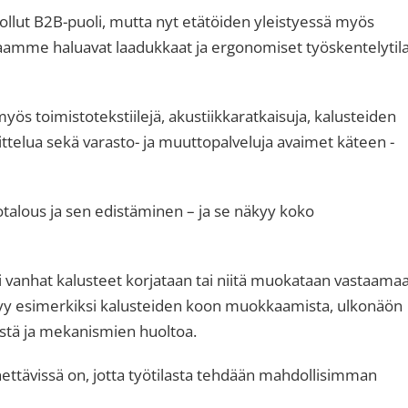
llut B2B-puoli, mutta nyt etätöiden yleistyessä myös
aamme haluavat laadukkaat ja ergonomiset työskentelytil
myös toimistotekstiilejä, akustiikkaratkaisuja, kalusteiden
nittelua sekä varasto- ja muuttopalveluja avaimet käteen -
talous ja sen edistäminen – ja se näkyy koko
i vanhat kalusteet korjataan tai niitä muokataan vastaama
ltyy esimerkiksi kalusteiden koon muokkaamista, ulkonäön
tystä ja mekanismien huoltoa.
ttävissä on, jotta työtilasta tehdään mahdollisimman