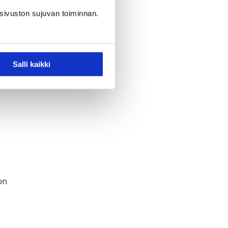
sivuston sujuvan toiminnan.
Salli kaikki
on