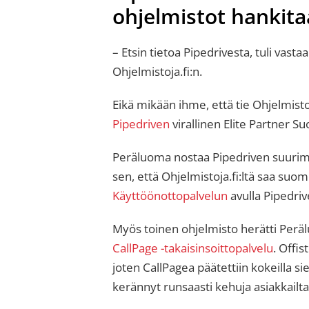
ohjelmistot hankitaa
– Etsin tietoa Pipedrivesta, tuli vas
Ohjelmistoja.fi:n.
Eikä mikään ihme, että tie Ohjelmistoj
Pipedriven
virallinen Elite Partner S
Peräluoma nostaa Pipedriven suurim
sen, että Ohjelmistoja.fi:ltä saa suo
Käyttöönottopalvelun
avulla Pipedriv
Myös toinen ohjelmisto herätti Peräl
CallPage -takaisinsoittopalvelu
. Offi
joten CallPagea päätettiin kokeilla sie
kerännyt runsaasti kehuja asiakkailta