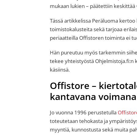
mukaan lukien – päätettiin keskittää O
Tässä artikkelissa Peräluoma kertoo li
toimistokalusteita sekä tarjoaa erilais
periaatteilla Offistoren toiminta ei t
Hän pureutuu myös tarkemmin siihen, m
tekee yhteistyöstä Ohjelmistoja.fi:n k
käsiinsä.
Offistore – kiertot
kantavana voimana
Jo vuonna 1996 perustetulla
Offistor
toteutetaan tehokasta ja ympäristöys
myyntiä, kunnostusta sekä muita pal