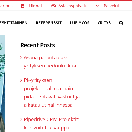
Tarjous
Hinnat
Asiakaspalvelu
Palvelut
ESKITTÄMINEN
REFERENSSIT
LUE MYÖS
YRITYS
Recent Posts
Asana parantaa pk-
yrityksen tiedonkulkua
Pk-yrityksen
projektinhallinta: näin
pidät tehtävät, vastuut ja
aikataulut hallinnassa
Pipedrive CRM Projektit:
kun voitettu kauppa