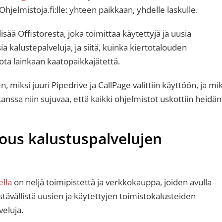
hjelmistoja.fi:lle: yhteen paikkaan, yhdelle laskulle.
sää Offistoresta, joka toimittaa käytettyjä ja uusia
ia kalustepalveluja, ja siitä, kuinka kiertotalouden
uota lainkaan kaatopaikkajätettä.
iksi juuri Pipedrive ja CallPage valittiin käyttöön, ja mi
anssa niin sujuvaa, että kaikki ohjelmistot uskottiin heidän
alous kalustuspalvelujen
ella
on neljä toimipistettä ja verkkokauppa, joiden avulla
tävällistä uusien ja käytettyjen toimistokalusteiden
veluja.