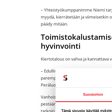
– Yhteistyökumppanimme Niemi tarjoaa
myydä, kierrätetään ja viimeisetkin 
päädy mitään.
Toimistokalustamise
hyvinvointi
Kiertotalous on vahva ja kannattava 
– Edullinen hinta ja ekologisuus sopi
parempi vaihtoehto kuin uusi ja halpa
Peräluoma painottaa.
Suostumus
Vanhoissa kalusteissa on selkeästi m
pestään huolella. Käytetyillä tuotteil
tarkoin valikoituja uusia, kestäviä tuot
Tämä sivusto käyttää eväste