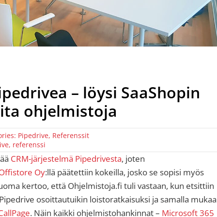
Pipedrivea – löysi SaaShopin
ita ohjelmistoja
ories:
Pipedrive
,
Referenssit
ive
,
referenssi
vää
CRM-järjestelmä Pipedrivesta
, joten
Offistore Oy
:llä päätettiin kokeilla, josko se sopisi myös
oma kertoo, että Ohjelmistoja.fi tuli vastaan, kun etsittiin
Pipedrive osoittautuikin loistoratkaisuksi ja samalla muka
 CallPage
. Näin kaikki ohjelmistohankinnat –
Microsoft 365