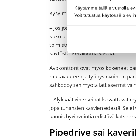
Käytämme tällä sivustolla e
Kysyimme Peräluomalta myös, mitä t
Voit tutustua käytössä olevii
– Jos jossain ei vielä ole sähköpöytiä
koko pienenee, koska laitteet eivät en
toimistoneliöt pyritään hyödyntämää
käytöstä, Peräluoma vastaa.
Avokonttorit ovat myös kokeneet päivi
mukavuuteen ja työhyvinvointiin panos
sähköpöytien myötä lattiasermit vai
– Älykkäät viherseinät kasvattavat my
jopa tuhansien kasvien edestä. Se ei 
kaunis hyvinvointia edistävä katseenv
Pipedrive sai kaveri