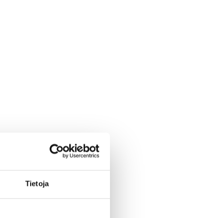
Tietoja
kä