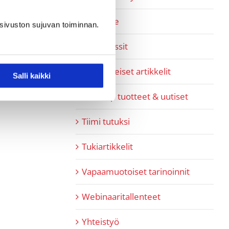
Pipedrive
sivuston sujuvan toiminnan.
Referenssit
SaaS-aiheiset artikkelit
Salli kaikki
SaaShop tuotteet & uutiset
Tiimi tutuksi
Tukiartikkelit
Vapaamuotoiset tarinoinnit
Webinaaritallenteet
Yhteistyö