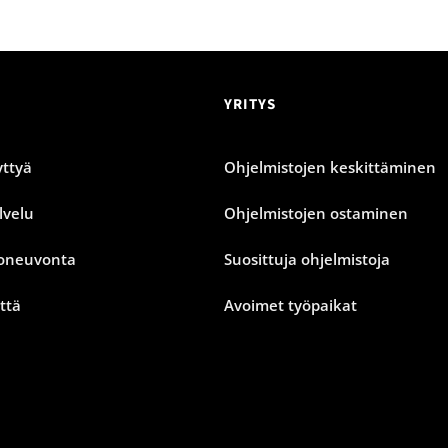
YRITYS
ttyä
Ohjelmistojen keskittäminen
lvelu
Ohjelmistojen ostaminen
oneuvonta
Suosittuja ohjelmistoja
ttä
Avoimet työpaikat