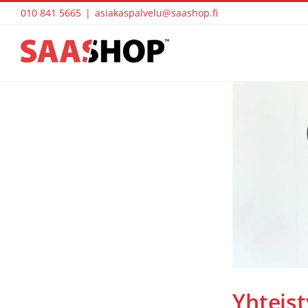
Skip
010 841 5665
|
asiakaspalvelu@saashop.fi
to
content
Yhteis