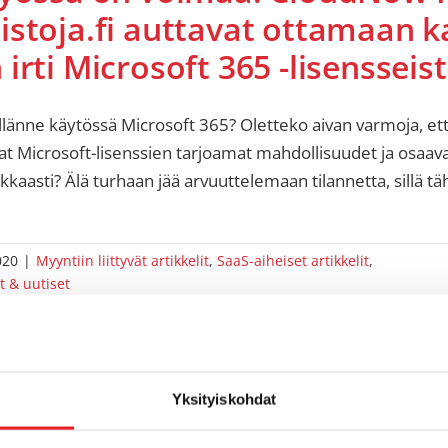
istoja.fi auttavat ottamaan k
irti Microsoft 365 -lisensseis
länne käytössä Microsoft 365? Oletteko aivan varmoja, ett
at Microsoft-lisenssien tarjoamat mahdollisuudet ja osaav
kkaasti? Älä turhaan jää arvuuttelemaan tilannetta, sillä tä
020
|
Myyntiin liittyvät artikkelit
,
SaaS-aiheiset artikkelit
,
t & uutiset
Yksityiskohdat