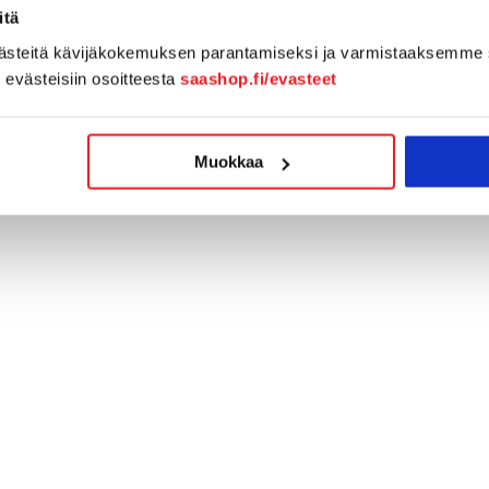
itä
västeitä kävijäkokemuksen parantamiseksi ja varmistaaksemme 
n evästeisiin osoitteesta
saashop.fi/evasteet
Muokkaa