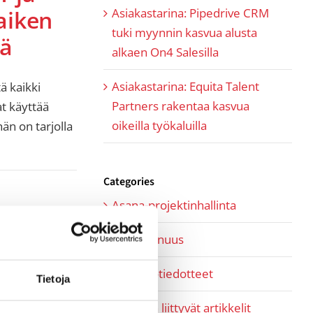
Asiakastarina: Pipedrive CRM
aiken
tuki myynnin kasvua alusta
tä
alkaen On4 Salesilla
Asiakastarina: Equita Talent
ä kaikki
Partners rakentaa kasvua
at käyttää
oikeilla työkaluilla
hän on tarjolla
Categories
Asana-projektinhallinta
Kumppanuus
Lehdistötiedotteet
Tietoja
Myyntiin liittyvät artikkelit