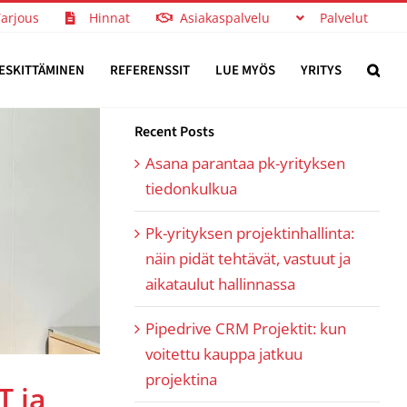
Tarjous
Hinnat
Asiakaspalvelu
Palvelut
ESKITTÄMINEN
REFERENSSIT
LUE MYÖS
YRITYS
Recent Posts
Asana parantaa pk-yrityksen
tiedonkulkua
Pk-yrityksen projektinhallinta:
näin pidät tehtävät, vastuut ja
aikataulut hallinnassa
Pipedrive CRM Projektit: kun
voitettu kauppa jatkuu
projektina
T ja