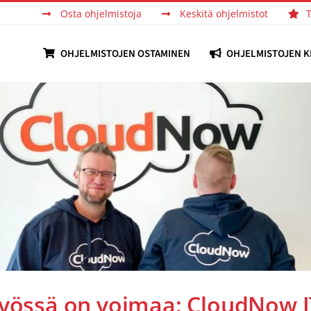
Osta ohjelmistoja
Keskitä ohjelmistot
OHJELMISTOJEN OSTAMINEN
OHJELMISTOJEN K
työssä on voimaa: CloudNow I