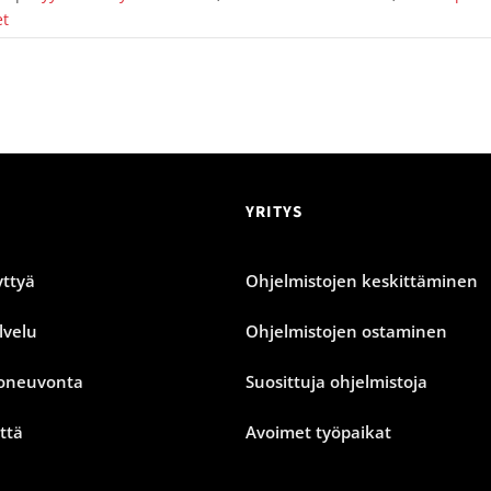
et
YRITYS
ttyä
Ohjelmistojen keskittäminen
lvelu
Ohjelmistojen ostaminen
oneuvonta
Suosittuja ohjelmistoja
ttä
Avoimet työpaikat