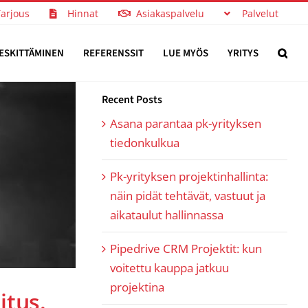
Tarjous
Hinnat
Asiakaspalvelu
Palvelut
ESKITTÄMINEN
REFERENSSIT
LUE MYÖS
YRITYS
Recent Posts
Asana parantaa pk-yrityksen
tiedonkulkua
Pk-yrityksen projektinhallinta:
näin pidät tehtävät, vastuut ja
aikataulut hallinnassa
Pipedrive CRM Projektit: kun
voitettu kauppa jatkuu
projektina
itus.