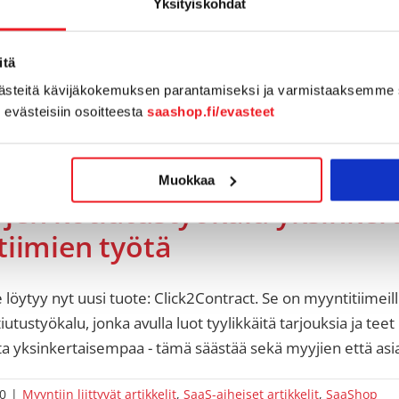
Yksityiskohdat
itä
västeitä kävijäkokemuksen parantamiseksi ja varmistaaksemme 
n evästeisiin osoitteesta
saashop.fi/evasteet
ontract: Pipedriveen integroi
Muokkaa
jen kotiutustyökalu yksinker
tiimien työtä
öytyy nyt uusi tuote: Click2Contract. Se on myyntitiimeill
utustyökalu, jonka avulla luot tyylikkäitä tarjouksia ja tee
ta yksinkertaisempaa - tämä säästää sekä myyjien että as
0
|
Myyntiin liittyvät artikkelit
,
SaaS-aiheiset artikkelit
,
SaaShop