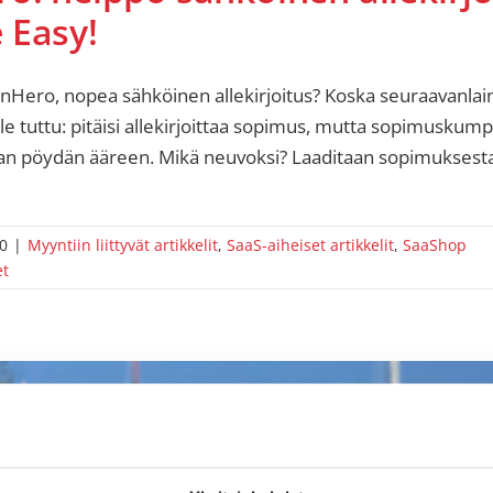
 Easy!
ignHero, nopea sähköinen allekirjoitus? Koska seuraavanlai
lle tuttu: pitäisi allekirjoittaa sopimus, mutta sopimusku
an pöydän ääreen. Mikä neuvoksi? Laaditaan sopimuksest
0
|
Myyntiin liittyvät artikkelit
,
SaaS-aiheiset artikkelit
,
SaaShop
et