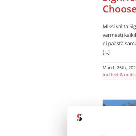
Choose
Miksi valita S
varmasti kaiki
ei päästä sam
[...]
March 26th, 202
tuotteet & uutis