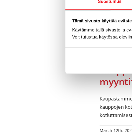
Suostumus
Tämä sivusto käyttää eväste
Käytämme tällä sivustolla e
Voit tutustua käytössä olevii
Click2C
kauppo
myynti
Kaupastamme l
kauppojen koti
kotiuttamises
March 12th, 202