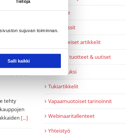
Tietoja
Pipedrive
Referenssit
sivuston sujuvan toiminnan.
SaaS-aiheiset artikkelit
SaaShop tuotteet & uutiset
tava
Salli kaikki
taistaa
Tiimi tutuksi
Tukiartikkelit
e tehty
Vapaamuotoiset tarinoinnit
t kauppojen
Webinaaritallenteet
iakkaiden
[...]
Yhteistyö