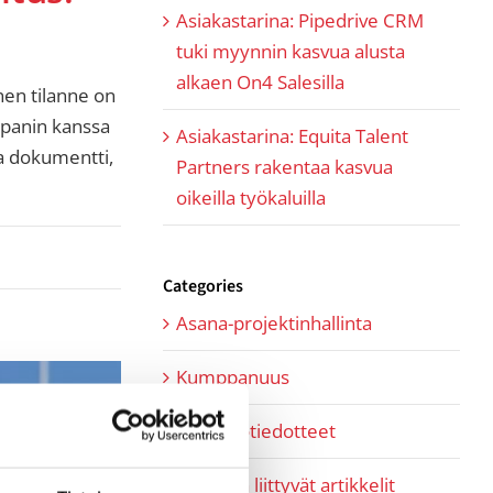
Asiakastarina: Pipedrive CRM
tuki myynnin kasvua alusta
alkaen On4 Salesilla
nen tilanne on
mppanin kanssa
Asiakastarina: Equita Talent
a dokumentti,
Partners rakentaa kasvua
oikeilla työkaluilla
Categories
Asana-projektinhallinta
Kumppanuus
Lehdistötiedotteet
Myyntiin liittyvät artikkelit