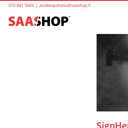
Skip
010 841 5665
|
asiakaspalvelu@saashop.fi
to
content
SignHer