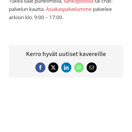
Tukea saat puhelimella,
sähköpostilla
tai chat-
palvelun kautta.
Asiakaspalvelumme
palvelee
arkisin klo. 9:00 – 17:00.
Kerro hyvät uutiset kavereille
Facebook
Twitter
LinkedIn
WhatsApp
Email