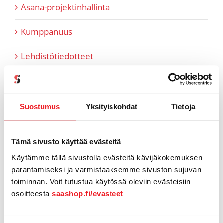
Asana-projektinhallinta
Kumppanuus
Lehdistötiedotteet
Myyntiin liittyvät artikkelit
Pipedrive
Suostumus
Yksityiskohdat
Tietoja
Referenssit
Tämä sivusto käyttää evästeitä
SaaS-aiheiset artikkelit
Käytämme tällä sivustolla evästeitä kävijäkokemuksen
parantamiseksi ja varmistaaksemme sivuston sujuvan
SaaShop tuotteet & uutiset
toiminnan. Voit tutustua käytössä oleviin evästeisiin
osoitteesta
saashop.fi/evasteet
Tiimi tutuksi