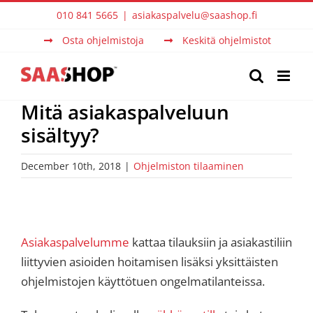
Skip
010 841 5665
|
asiakaspalvelu@saashop.fi
to
Osta ohjelmistoja
Keskitä ohjelmistot
content
Mitä asiakaspalveluun
sisältyy?
December 10th, 2018
|
Ohjelmiston tilaaminen
Asiakaspalvelumme
kattaa tilauksiin ja asiakastiliin
liittyvien asioiden hoitamisen lisäksi yksittäisten
ohjelmistojen käyttötuen ongelmatilanteissa.