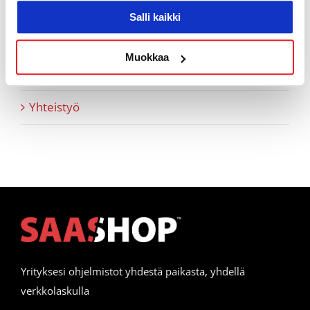
Tukiartikkelit
Salli kaikki
Vapaamuotoiset tarinoinnit
Muokkaa
Webinaaritallenteet
Yhteistyö
Yrityksesi ohjelmistot yhdestä paikasta, yhdellä
verkkolaskulla