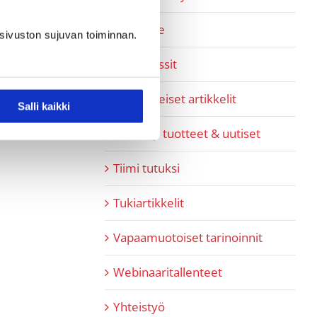
Pipedrive
sivuston sujuvan toiminnan.
Referenssit
SaaS-aiheiset artikkelit
Salli kaikki
SaaShop tuotteet & uutiset
Tiimi tutuksi
Tukiartikkelit
Vapaamuotoiset tarinoinnit
Webinaaritallenteet
Yhteistyö