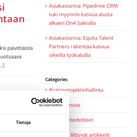
si
Asiakastarina: Pipedrive CRM
tuki myynnin kasvua alusta
ntaan
alkaen On4 Salesilla
Asiakastarina: Equita Talent
Partners rakentaa kasvua
i päivittäistä
oikeilla työkaluilla
luotsaava
...]
Categories
Asana-projektinhallinta
Kumppanuus
Lehdistötiedotteet
Tietoja
Myyntiin liittyvät artikkelit