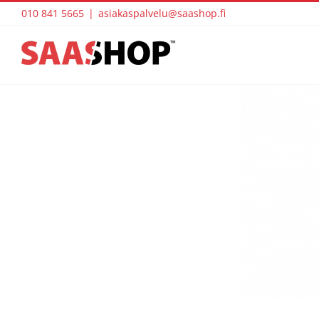
Skip
010 841 5665
|
asiakaspalvelu@saashop.fi
to
content