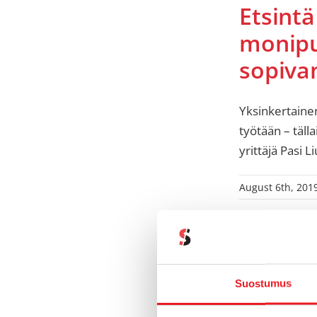
Etsintä
monipu
sopiva
Yksinkertainen
työtään – täl
yrittäjä Pasi 
August 6th, 201
Suostumus