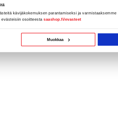
itä
västeitä kävijäkokemuksen parantamiseksi ja varmistaaksemme 
n evästeisiin osoitteesta
saashop.fi/evasteet
Muokkaa