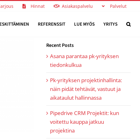
Tarjous
Hinnat
Asiakaspalvelu
Palvelut
ESKITTÄMINEN
REFERENSSIT
LUE MYÖS
YRITYS
Recent Posts
Asana parantaa pk-yrityksen
tiedonkulkua
Pk-yrityksen projektinhallinta:
näin pidät tehtävät, vastuut ja
aikataulut hallinnassa
Pipedrive CRM Projektit: kun
voitettu kauppa jatkuu
projektina