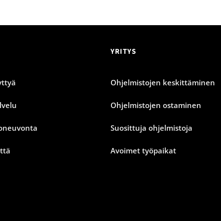
YRITYS
ttyä
Ohjelmistojen keskittäminen
lvelu
Ohjelmistojen ostaminen
oneuvonta
Suosittuja ohjelmistoja
ttä
Avoimet työpaikat