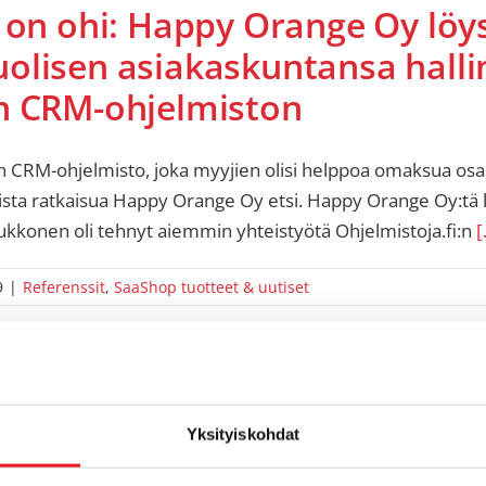
 on ohi: Happy Orange Oy löy
olisen asiakaskuntansa halli
n CRM-ohjelmiston
 CRM-ohjelmisto, joka myyjien olisi helppoa omaksua osaks
laista ratkaisua Happy Orange Oy etsi. Happy Orange Oy:tä 
Liukkonen oli tehnyt aiemmin yhteistyötä Ohjelmistoja.fi:n
[
9
|
Referenssit
,
SaaShop tuotteet & uutiset
Yksityiskohdat