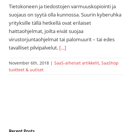
Tietokoneen ja tiedostojen varmuuskopiointi ja
suojaus on syytä olla kunnossa. Suurin kyberuhka
yrityksille tällä hetkellä ovat erilaiset
haittaohjelmat, joilta eivät suojaa
virustorjuntaohjelmat tai palomuurit – tai edes
tavalliset pilvipalvelut.
[...]
November 6th, 2018
|
SaaS-aiheiset artikkelit
,
SaaShop
tuotteet & uutiset
Recent Posts