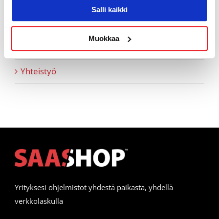
Salli kaikki
Vapaamuotoiset tarinoinnit
Muokkaa
Webinaaritallenteet
Yhteistyö
Yrityksesi ohjelmistot yhdestä paikasta, yhdellä
verkkolaskulla