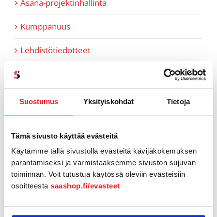
Asana-projektinhallinta
Kumppanuus
Lehdistötiedotteet
Myyntiin liittyvät artikkelit
Pipedrive
Suostumus
Yksityiskohdat
Tietoja
Referenssit
Tämä sivusto käyttää evästeitä
SaaS-aiheiset artikkelit
Käytämme tällä sivustolla evästeitä kävijäkokemuksen
parantamiseksi ja varmistaaksemme sivuston sujuvan
SaaShop tuotteet & uutiset
toiminnan. Voit tutustua käytössä oleviin evästeisiin
osoitteesta
saashop.fi/evasteet
Tiimi tutuksi
Tukiartikkelit