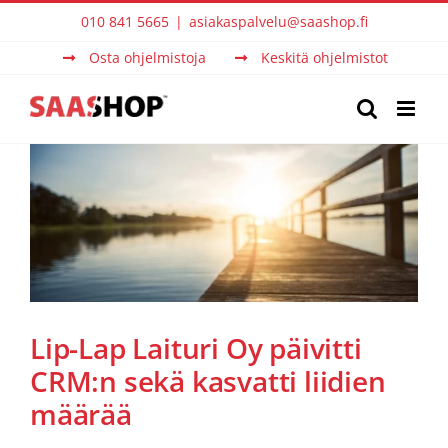
Skip
010 841 5665
|
asiakaspalvelu@saashop.fi
to
Osta ohjelmistoja
Keskitä ohjelmistot
content
Lip-Lap Laituri Oy päivitti
CRM:n sekä kasvatti liidien
määrää