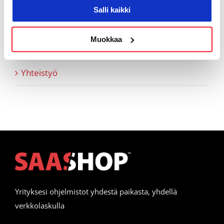
Salli kaikki
Vapaamuotoiset tarinoinnit
Muokkaa
Webinaaritallenteet
Yhteistyö
Yrityksesi ohjelmistot yhdestä paikasta, yhdellä
verkkolaskulla