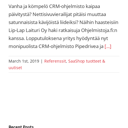
Vanha ja kömpelö CRM-ohjelmisto kaipaa
päivitystä? Nettisivuvierailijat pitäisi muuttaa
satunnaisista kävijöistä liideiksi? Näihin haasteisiin
Lip-Lap Laituri Oy haki ratkaisuja Ohjelmistoja.fi:n
kanssa. Lopputuloksena yritys hyödyntää nyt
monipuolista CRM-ohjelmisto Pipedrivea ja
[...]
March 1st, 2019
|
Referenssit
,
SaaShop tuotteet &
uutiset
Recent Posts