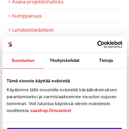
Asana-projektinhallinta
Kumppanuus
Lehdistötiedotteet
Myyntiin liittyvät artikkelit
Pipedrive
Suostumus
Yksityiskohdat
Tietoja
Referenssit
Tämä sivusto käyttää evästeitä
SaaS-aiheiset artikkelit
Käytämme tällä sivustolla evästeitä kävijäkokemuksen
parantamiseksi ja varmistaaksemme sivuston sujuvan
SaaShop tuotteet & uutiset
toiminnan. Voit tutustua käytössä oleviin evästeisiin
osoitteesta
saashop.fi/evasteet
Tiimi tutuksi
Tukiartikkelit