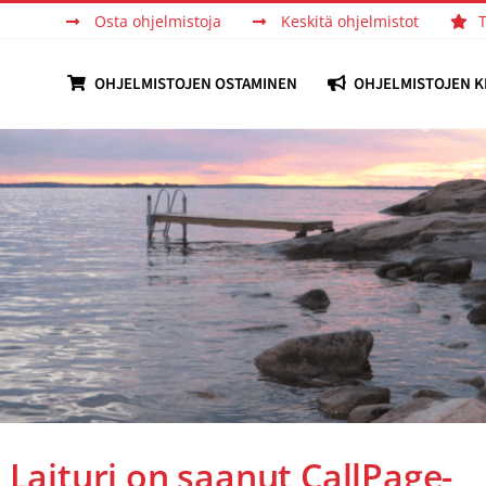
Osta ohjelmistoja
Keskitä ohjelmistot
OHJELMISTOJEN OSTAMINEN
OHJELMISTOJEN K
 Laituri on saanut CallPage-