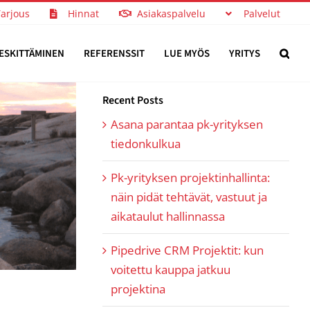
Tarjous
Hinnat
Asiakaspalvelu
Palvelut
ESKITTÄMINEN
REFERENSSIT
LUE MYÖS
YRITYS
Recent Posts
Asana parantaa pk-yrityksen
tiedonkulkua
Pk-yrityksen projektinhallinta:
näin pidät tehtävät, vastuut ja
aikataulut hallinnassa
Pipedrive CRM Projektit: kun
voitettu kauppa jatkuu
projektina