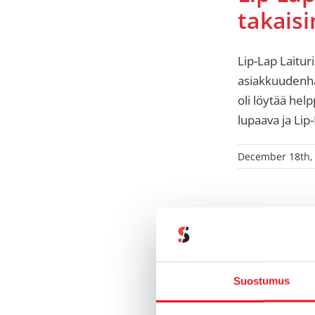
takaisi
Lip-Lap Laitur
asiakkuudenhal
oli löytää hel
lupaava ja Lip
December 18th,
Suostumus