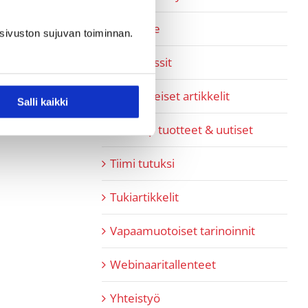
Pipedrive
sivuston sujuvan toiminnan.
Referenssit
SaaS-aiheiset artikkelit
Salli kaikki
SaaShop tuotteet & uutiset
Tiimi tutuksi
Tukiartikkelit
Vapaamuotoiset tarinoinnit
Webinaaritallenteet
Yhteistyö