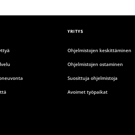
YRITYS
ttyä
Ohjelmistojen keskittäminen
lvelu
Ohjelmistojen ostaminen
oneuvonta
Suosittuja ohjelmistoja
ttä
Avoimet työpaikat