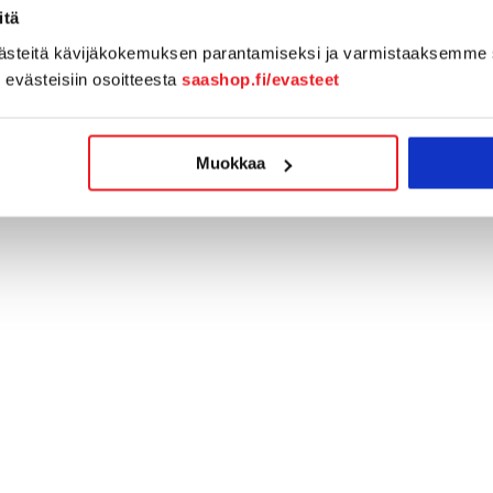
itä
västeitä kävijäkokemuksen parantamiseksi ja varmistaaksemme 
n evästeisiin osoitteesta
saashop.fi/evasteet
Muokkaa