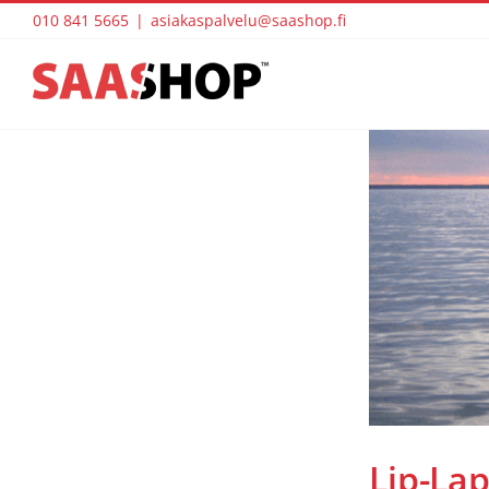
Skip
010 841 5665
|
asiakaspalvelu@saashop.fi
to
content
Lip-Lap