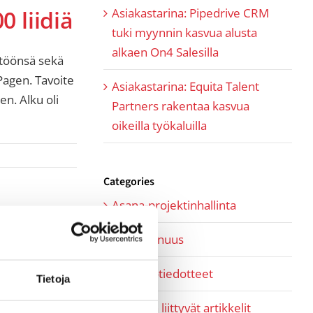
Asiakastarina: Pipedrive CRM
0 liidiä
tuki myynnin kasvua alusta
alkaen On4 Salesilla
ttöönsä sekä
Pagen. Tavoite
Asiakastarina: Equita Talent
n. Alku oli
Partners rakentaa kasvua
oikeilla työkaluilla
Categories
Asana-projektinhallinta
Kumppanuus
Lehdistötiedotteet
Tietoja
Myyntiin liittyvät artikkelit